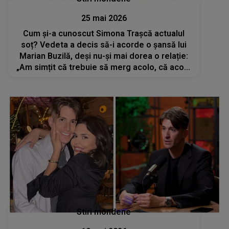
25 mai 2026
Cum și-a cunoscut Simona Trașcă actualul
soț? Vedeta a decis să-i acorde o șansă lui
Marian Buzilă, deși nu-și mai dorea o relație:
„Am simțit că trebuie să merg acolo, că acolo
e soarta mea”
Stiri mondene