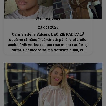
Stiri mondene
23 oct 2025
Carmen de la Sălciua, DECIZIE RADICALĂ
dacă nu rămâne însărcinată până la sfârșitul
anului: "Mă vedea că pun foarte mult suflet și
sufăr. Dar încerc să mă detașez puțin, cu
toate că e foarte greu, iar durerea rămâne."