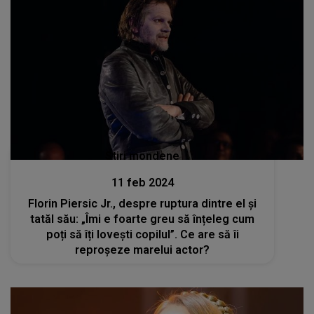
Stiri mondene
11 feb 2024
Florin Piersic Jr., despre ruptura dintre el și
tatăl său: „Îmi e foarte greu să înțeleg cum
poți să îți lovești copilul”. Ce are să îi
reproșeze marelui actor?