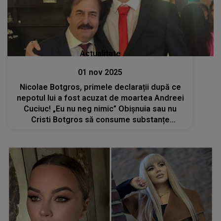
Actualitate
01 nov 2025
Nicolae Botgros, primele declarații după ce
nepotul lui a fost acuzat de moartea Andreei
Cuciuc! „Eu nu neg nimic” Obișnuia sau nu
Cristi Botgros să consume substanțe
interzise: „Am auzit de lucrul ăsta, dar nu
sunt dovezi”