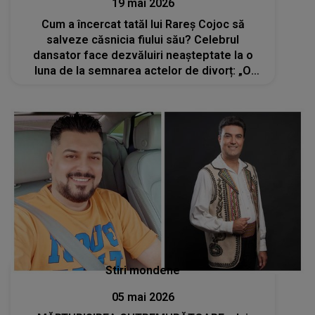
19 mai 2026
Cum a încercat tatăl lui Rareș Cojoc să
salveze căsnicia fiului său? Celebrul
dansator face dezvăluiri neașteptate la o
luna de la semnarea actelor de divorț: „O
iubește foarte mult chiar și acum”
Stiri mondene
05 mai 2026