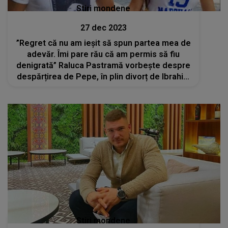
Stiri mondene
27 dec 2023
”Regret că nu am ieșit să spun partea mea de
adevăr. Îmi pare rău că am permis să fiu
denigrată” Raluca Pastramă vorbește despre
despărțirea de Pepe, în plin divorț de Ibrahim
Ibru
Stiri mondene