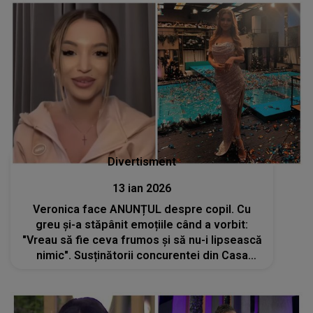
Divertisment
13 ian 2026
Veronica face ANUNȚUL despre copil. Cu
greu și-a stăpânit emoțiile când a vorbit:
"Vreau să fie ceva frumos și să nu-i lipsească
nimic". Susținătorii concurentei din Casa
Iubirii au așteptat acest moment, iar
DEZVĂLUIREA a stârnit multe reacții