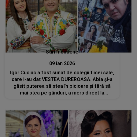
Stiri mondene
09 ian 2026
Igor Cuciuc a fost sunat de colegii fiicei sale,
care i-au dat VESTEA DUREROASĂ. Abia și-a
găsit puterea să stea în picioare și fără să
mai stea pe gânduri, a mers direct la
mormântul Andreei Cuciuc: "Plângeam și nu
aveam stare să...". CE S-A ÎNTÂMPLAT