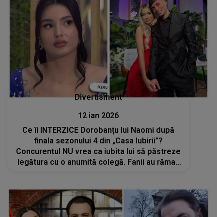
Divertisment
12 ian 2026
Ce îi INTERZICE Dorobanțu lui Naomi după
finala sezonului 4 din „Casa Iubirii”?
Concurentul NU vrea ca iubita lui să păstreze
legătura cu o anumită colegă. Fanii au rămas
șocați când au văzut ce a declarat pe LIVE