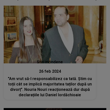
Stiri mondene
26 feb 2024
"Am vrut să-l responsabilizez ca tată. Știm cu
toții cât se implică majoritatea taților după un
divorț". Nouria Nouri reacționează dur după
declarațiile lui Daniel Iordăchioaie