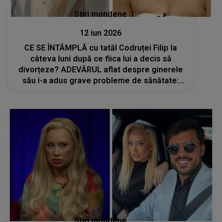
Stiri mondene
12 iun 2026
CE SE ÎNTÂMPLĂ cu tatăl Codruței Filip la
câteva luni după ce fiica lui a decis să
divorțeze? ADEVĂRUL aflat despre ginerele
său i-a adus grave probleme de sănătate:
„Se confruntă în continuare cu...”
Stiri mondene