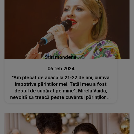
Stiri mondene
06 feb 2024
"Am plecat de acasă la 21-22 de ani, cumva
împotriva părinților mei. Tatăl meu a fost
destul de supărat pe mine". Mirela Vaida,
nevoită să treacă peste cuvântul părinților ei
pentru a-și vedea visul devenit realitate