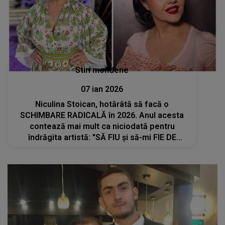
Stiri mondene
07 ian 2026
Niculina Stoican, hotărâtă să facă o
SCHIMBARE RADICALĂ în 2026. Anul acesta
contează mai mult ca niciodată pentru
îndrăgita artistă: "SĂ FIU și să-mi FIE DE
FOLOS tot ce...". Nimeni și nimic nu o mai
poate întoarce din drum. Ce a stat în spatele
deciziei