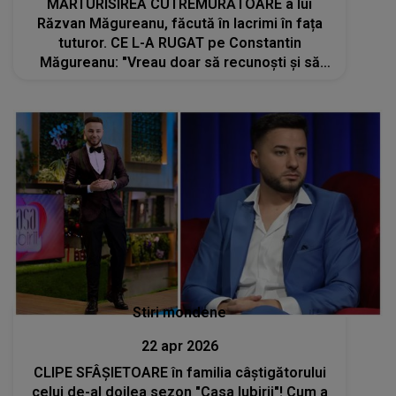
MĂRTURISIREA CUTREMURĂTOARE a lui
Răzvan Măgureanu, făcută în lacrimi în fața
tuturor. CE L-A RUGAT pe Constantin
Măgureanu: "Vreau doar să recunoști și să
spui o singură dată că..."
Stiri mondene
22 apr 2026
CLIPE SFÂȘIETOARE în familia câștigătorului
celui de-al doilea sezon "Casa Iubirii"! Cum a