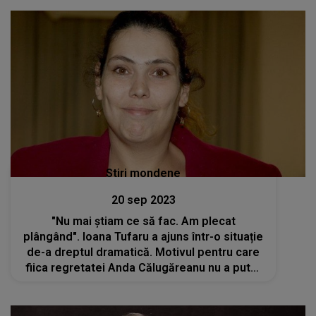
Stiri mondene
20 sep 2023
"Nu mai știam ce să fac. Am plecat
plângând". Ioana Tufaru a ajuns într-o situație
de-a dreptul dramatică. Motivul pentru care
fiica regretatei Anda Călugăreanu nu a putut
să-și înscrie copilul la școală