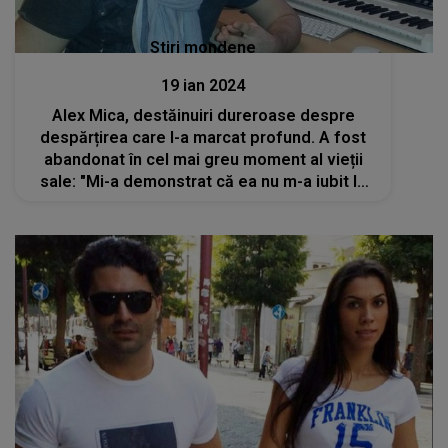
Stiri mondene
19 ian 2024
Alex Mica, destăinuiri dureroase despre
despărțirea care l-a marcat profund. A fost
abandonat în cel mai greu moment al vieții
sale: "Mi-a demonstrat că ea nu m-a iubit la
fel de mult cum am iubit-o eu