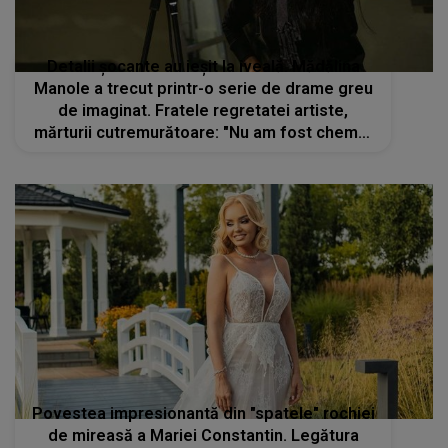
Detalii șocante au ieșit la iveală. Mădălina
Manole a trecut printr-o serie de drame greu
de imaginat. Fratele regretatei artiste,
mărturii cutremurătoare: "Nu am fost chemat
niciodată la audieri ca să pot relata aceste
lucruri"
Povestea impresionantă din "spatele" rochiei
de mireasă a Mariei Constantin. Legătura