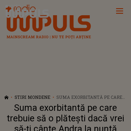
Radio Impuls
STIRI MONDENE
SUMA EXORBITANTĂ PE CARE
TREBUIE SĂ O PLĂTEȘTI DACĂ
Suma exorbitantă pe care
VREI SĂ-ȚI CÂNTE ANDRA LA
NUNTĂ
trebuie să o plătești dacă vrei
să-ți cânte Andra la nuntă