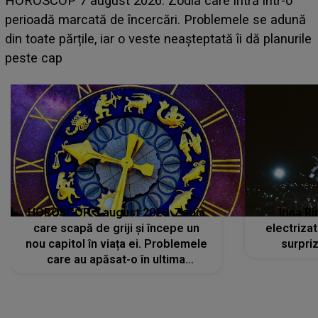
HOROSCOP 7 august 2026. Zodia care intră într-o
perioadă marcată de încercări. Problemele se adună
din toate părțile, iar o veste neașteptată îi dă planurile
peste cap
HOROSCOP 5 august 2026. Zodia
Irina R
care scapă de griji și începe un
electriza
nou capitol în viața ei. Problemele
surpri
care au apăsat-o în ultima
perioadă își găsesc, în sfârșit,
rezolvarea