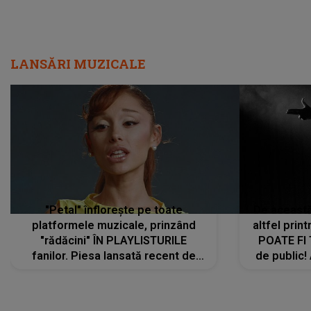
LANSĂRI MUZICALE
"Petal" înflorește pe toate
De această 
platformele muzicale, prinzând
altfel prin
"rădăcini" ÎN PLAYLISTURILE
POATE FI
fanilor. Piesa lansată recent de
de public!
Ariana Grande îi face pe
a lansat V
ascultători SĂ O ASCULTE PE
REPEAT