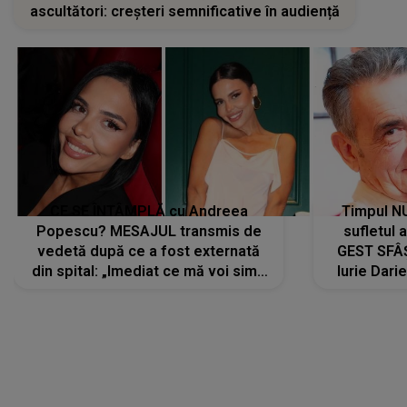
ascultători: creșteri semnificative în audiență
CE SE ÎNTÂMPLĂ cu Andreea
Timpul N
Popescu? MESAJUL transmis de
sufletul 
vedetă după ce a fost externată
GEST SFÂȘ
din spital: „Imediat ce mă voi simți
Iurie Dari
mai bine...”
măsură ce