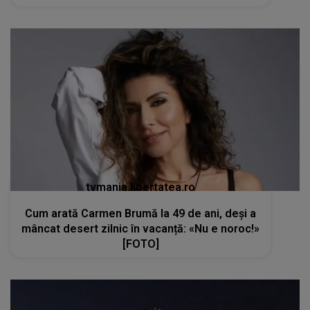
tvmania.libertatea.ro
Cum arată Carmen Brumă la 49 de ani, deși a
mâncat desert zilnic în vacanță: «Nu e noroc!»
[FOTO]