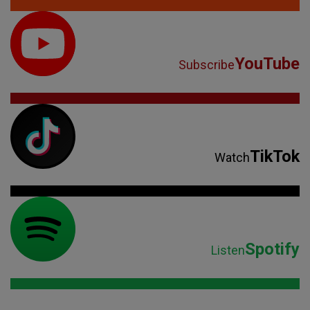
YouTube
Subscribe
TikTok
Watch
Spotify
Listen