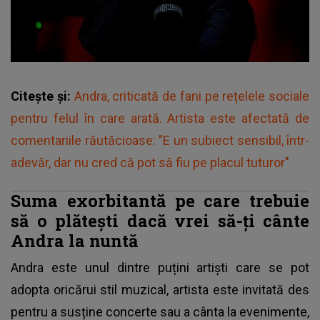
Citește și:
Andra, criticată de fani pe rețelele sociale
pentru felul în care arată. Artista este afectată de
comentariile răutăcioase: "E un subiect sensibil, într-
adevăr, dar nu cred că pot să fiu pe placul tuturor"
Suma exorbitantă pe care trebuie
să o plătești dacă vrei să-ți cânte
Andra la nuntă
Andra este unul dintre puțini artiști care se pot
adopta oricărui stil muzical, artista este invitată des
pentru a susține concerte sau a cânta la evenimente,