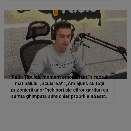
Radu Țibulcă, moment emoționant în cadrul
matinalului „Scularea!”: „Am ajuns cu toții
prizonierii unor închisori ale căror garduri cu
sârmă ghimpată sunt chiar propriile noastre
temeri”