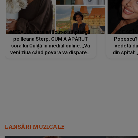
MESAJUL care a făcut-o să plângă
CE SE Î
pe Ileana Sterp. CUM A APĂRUT
Popescu?
sora lui Culiță în mediul online: „Va
vedetă du
veni ziua când povara va dispărea,
din spital:
iar lacrimile...”
LANSĂRI MUZICALE