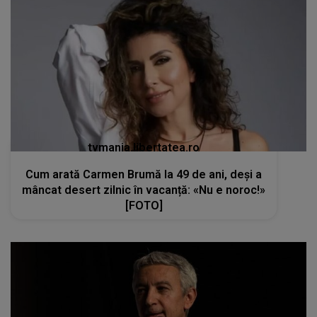
tvmania.libertatea.ro
Cum arată Carmen Brumă la 49 de ani, deși a
mâncat desert zilnic în vacanță: «Nu e noroc!»
[FOTO]