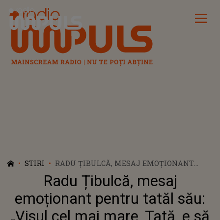
Radio Impuls
STIRI
RADU ȚIBULCĂ, MESAJ EMOȚIONANT
PENTRU TATĂL SĂU: „VISUL CEL MAI
Radu Țibulcă, mesaj
MARE, TATĂ, E SĂ POT SĂ FIU CA TINE. LA
MULȚI ANI, TATA!”
emoționant pentru tatăl său:
„Visul cel mai mare, Tată, e să