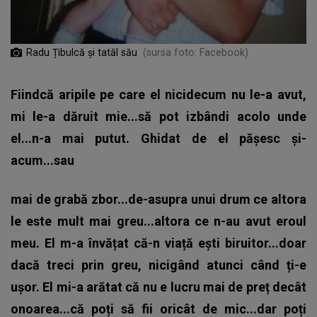
Radu Țibulcă și tatăl său
(sursa foto: Facebook)
Fiindcă aripile pe care el nicidecum nu le-a avut,
mi le-a dăruit mie...să pot izbândi acolo unde
el...n-a mai putut. Ghidat de el pășesc și-
acum...sau
mai de grabă zbor...de-asupra unui drum ce altora
le este mult mai greu...altora ce n-au avut eroul
meu. El m-a învățat că-n viață ești biruitor...doar
dacă treci prin greu, nicigând atunci când ți-e
ușor. El mi-a arătat că nu e lucru mai de preț decât
onoarea...că poți să fii oricât de mic...dar poți