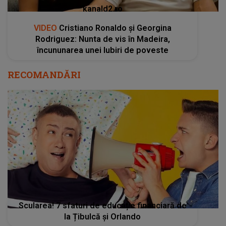
kanald2.ro
VIDEO
Cristiano Ronaldo și Georgina
Rodriguez: Nunta de vis în Madeira,
încununarea unei Iubiri de poveste
RECOMANDĂRI
Scularea! 7 sfaturi de educație financiară de
la Țibulcă și Orlando