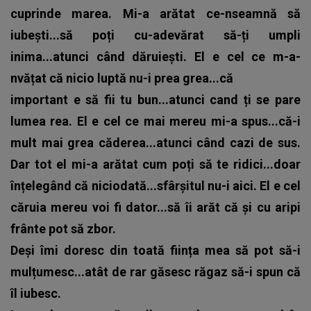
cuprinde marea. Mi-a arătat ce-nseamnă să
iubești...să poți cu-adevărat să-ți umpli
inima...atunci când dăruiești. El e cel ce m-a-
nvățat că nicio luptă nu-i prea grea...că
important e să fii tu bun...atunci cand ți se pare
lumea rea. El e cel ce mai mereu mi-a spus...că-i
mult mai grea căderea...atunci când cazi de sus.
Dar tot el mi-a arătat cum poți să te ridici...doar
înțelegând că niciodată...sfârșitul nu-i aici. El e cel
căruia mereu voi fi dator...să îi arăt că și cu aripi
frânte pot să zbor.
Deși îmi doresc din toată ființa mea să pot să-i
mulțumesc...atât de rar găsesc răgaz să-i spun că
îl iubesc.