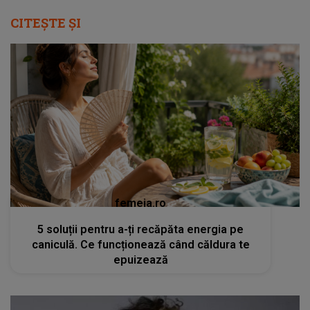
CITEȘTE ȘI
femeia.ro
5 soluții pentru a-ți recăpăta energia pe
caniculă. Ce funcționează când căldura te
epuizează