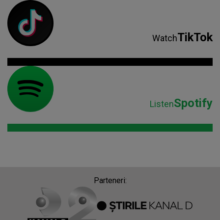
TikTok
Watch
Spotify
Listen
Parteneri: