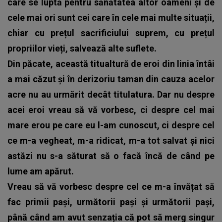
care se luptă pentru sănătatea altor oameni și de
cele mai ori sunt cei care în cele mai multe situații,
chiar cu prețul sacrificiului suprem, cu prețul
propriilor vieți, salvează alte suflete.
Din păcate, această titualtură de eroi din linia întâi
a mai căzut și în derizoriu taman din cauza acelor
acre nu au urmărit decât titulatura. Dar nu despre
acei eroi vreau să vă vorbesc, ci despre cel mai
mare erou pe care eu l-am cunoscut, ci despre cel
ce m-a vegheat, m-a ridicat, m-a tot salvat și nici
astăzi nu s-a săturat să o facă încă de când pe
lume am apărut.
Vreau să vă vorbesc despre cel ce m-a învățat să
fac primii pași, următorii pași și următorii pași,
până când am avut senzația că pot să merg singur