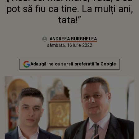
pot să fiu ca tine. La mulți ani,
tata!”
Autor:
ANDREEA BURGHELEA
Publicat:
miercuri, 11 noiembrie 2020
Actualizat:
sâmbătă, 16 iulie 2022
Adaugă-ne ca sursă preferată în Google