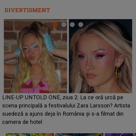
DIVERTISMENT
Ce a dezvăluit noua concurentă din "Casa Iubirii" l-a
luat prin surprindere pe Emanuel. CINE ESTE
BĂIATUL VIZAT de Alexandra?! Aflându-se în fața
faptului împlinit, A RECUNOSCUT IMEDIAT: "Am
avut..."