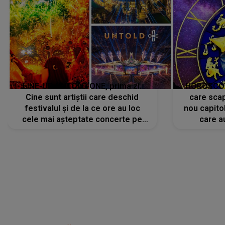
LINE-UP UNTOLD ONE, prima zi.
HOROSCOP 
Cine sunt artiștii care deschid
care scap
festivalul și de la ce ore au loc
nou capitol
cele mai așteptate concerte pe
care a
scena principală?
perioadă 