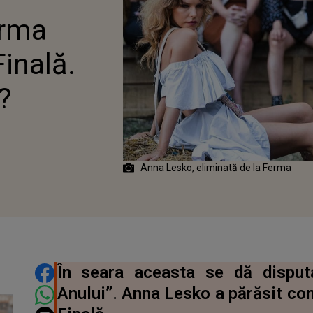
TII?
erma
inală.
?
Anna Lesko, eliminată de la Ferma
DISTRIBUIE ARTICOLUL
În seara aceasta se dă disputa
Anului”. Anna Lesko a părăsit com