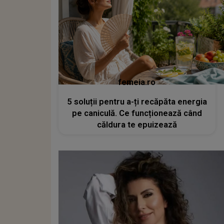
femeia.ro
5 soluții pentru a-ți recăpăta energia
pe caniculă. Ce funcționează când
căldura te epuizează