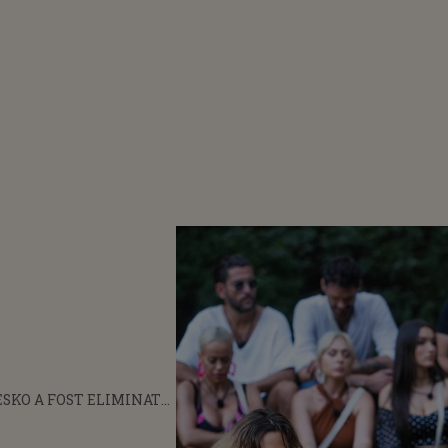
SKO A FOST ELIMINATĂ
ERMA ÎNINATE DE
t
INALĂ. CINE SUNT