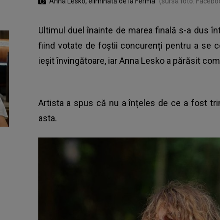
Anna Lesko, eliminată de la Ferma
(sursa foto: Facebo
Ultimul duel înainte de marea finală s-a dus î
fiind votate de foștii concurenți pentru a se co
ieșit învingătoare, iar Anna Lesko a părăsit comp
Artista a spus că nu a înțeles de ce a fost tri
asta.