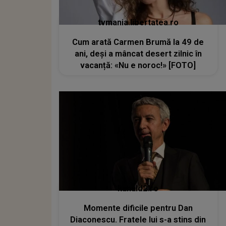
tvmania.libertatea.ro
Cum arată Carmen Brumă la 49 de
ani, deși a mâncat desert zilnic în
vacanță: «Nu e noroc!» [FOTO]
kanald2.ro
Momente dificile pentru Dan
Diaconescu. Fratele lui s-a stins din