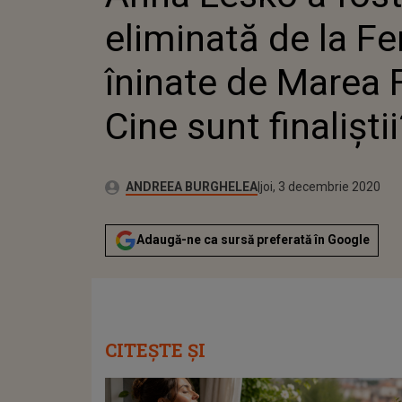
FINALIȘ
eliminată de la F
îninate de Marea F
Cine sunt finaliștii
Publicat:
Autor:
joi, 3 decembrie 2020
Actualizat:
ANDREEA BURGHELEA
joi, 3 decembrie 2020
Adaugă-ne ca sursă preferată în Google
CITEȘTE ȘI