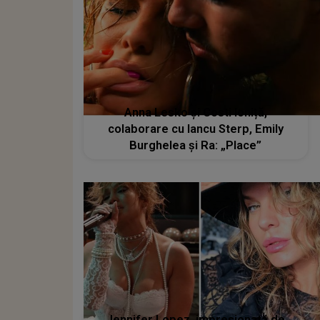
Anna Lesko și Costi Ioniță,
colaborare cu Iancu Sterp, Emily
Burghelea și Ra: „Place”
Jennifer Lopez, impresionată de