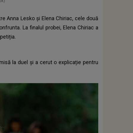
ok)
ntre Anna Lesko şi Elena Chiriac, cele două
nfrunta. La finalul probei, Elena Chiriac a
etiția.
misă la duel și a cerut o explicație pentru