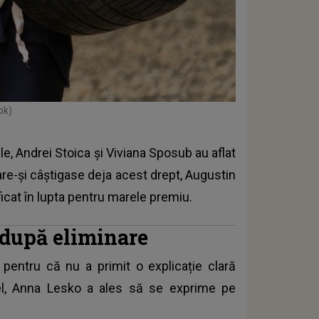
ok)
e, Andrei Stoica și Viviana Sposub au aflat
care-și câștigase deja acest drept, Augustin
ificat în lupta pentru marele premiu.
 după eliminare
pentru că nu a primit o explicație clară
el, Anna Lesko a ales să se exprime pe