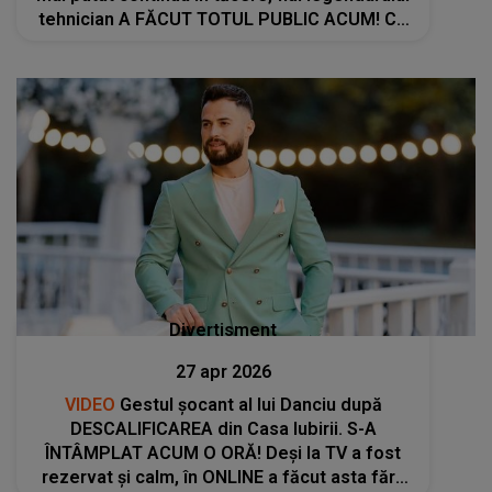
tehnician A FĂCUT TOTUL PUBLIC ACUM! Ce
i-a spus Mircea Lucescu: "O să încep să..."
Divertisment
27 apr 2026
VIDEO
Gestul șocant al lui Danciu după
DESCALIFICAREA din Casa Iubirii. S-A
ÎNTÂMPLAT ACUM O ORĂ! Deși la TV a fost
rezervat și calm, în ONLINE a făcut asta fără