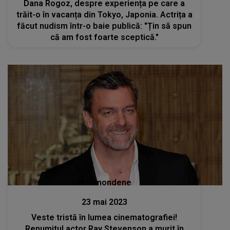
Dana Rogoz, despre experiența pe care a
trăit-o în vacanța din Tokyo, Japonia. Actrița a
făcut nudism într-o baie publică: "Țin să spun
că am fost foarte sceptică."
Stiri mondene
23 mai 2023
Veste tristă în lumea cinematografiei!
Renumitul actor Ray Stevenson a murit în