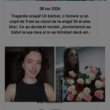
08 iun 2026
Tragedie uriașă! Un bărbat, o femeie și un
copil de 9 ani au căzut de la etajul 36 al unui
bloc. Ce au declarat vecinii: „Anchetatorii au
bătut la ușa mea și m-au întrebat dacă am
auzit țipete sau strigăte”
Stiri mondene