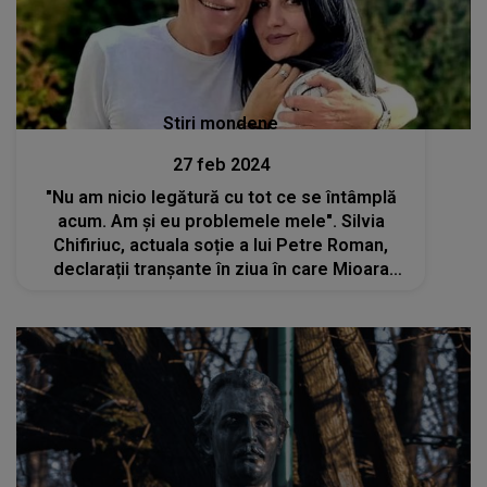
Stiri mondene
27 feb 2024
"Nu am nicio legătură cu tot ce se întâmplă
acum. Am și eu problemele mele". Silvia
Chifiriuc, actuala soție a lui Petre Roman,
declarații tranşante în ziua în care Mioara
Roman a fost înmormântată