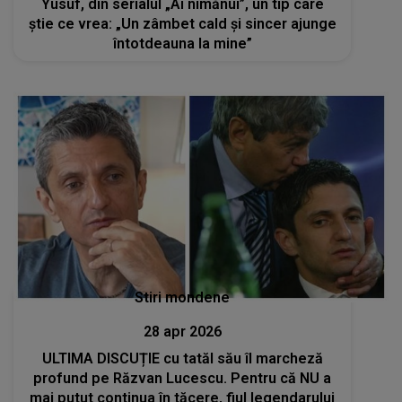
Yusuf, din serialul „Ai nimănui”, un tip care
ştie ce vrea: „Un zâmbet cald și sincer ajunge
întotdeauna la mine”
Stiri mondene
28 apr 2026
ULTIMA DISCUȚIE cu tatăl său îl marcheză
profund pe Răzvan Lucescu. Pentru că NU a
mai putut continua în tăcere, fiul legendarului