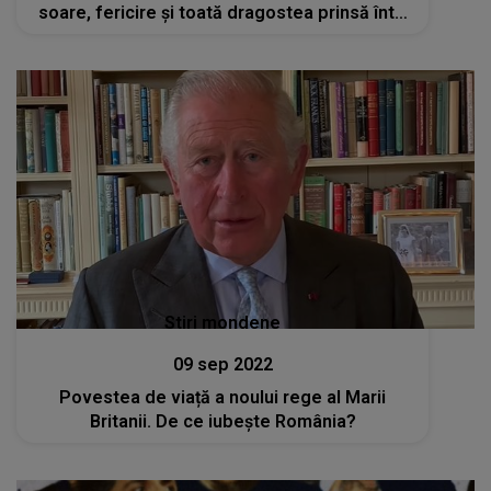
soare, fericire şi toată dragostea prinsă într-
un frumos buchet de ghiocei ”
Stiri mondene
09 sep 2022
Povestea de viață a noului rege al Marii
Britanii. De ce iubește România?