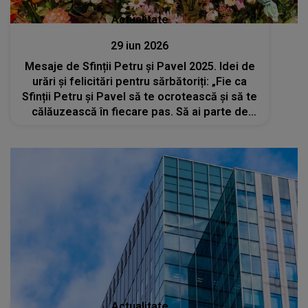
Actualitate
29 iun 2026
Mesaje de Sfinții Petru și Pavel 2025. Idei de
urări și felicitări pentru sărbătoriți: „Fie ca
Sfinții Petru și Pavel să te ocrotească și să te
călăuzească în fiecare pas. Să ai parte de
lumină, pace și credință în suflet! La mulți ani!”
Actualitate