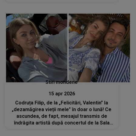
să stea pe gânduri: "Am fost descalificat și
mă..."
Stiri mondene
15 apr 2026
Codruța Filip, de la „Felicitări, Valentin” la
„dezamăgirea vieții mele” în doar o lună! Ce
ascundea, de fapt, mesajul transmis de
îndrăgita artistă după concertul de la Sala
Palatului?