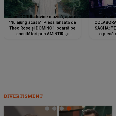
Când DORUL devine muzică, apare
Armin 
"Nu ajung acasă". Piesa lansată de
COLABORAR
Theo Rose și DOMINO îi poartă pe
SACHA: ""E
ascultători prin AMINTIRI și
o piesă 
REGĂSIRI, iar drumul emoțiilor
imediat pre
trece prin sufletul publicului:
cu mine șt
"Pentru toți cei care au plecat
păstrăm do
departe ca să le fie mai bine"
DIVERTISMENT