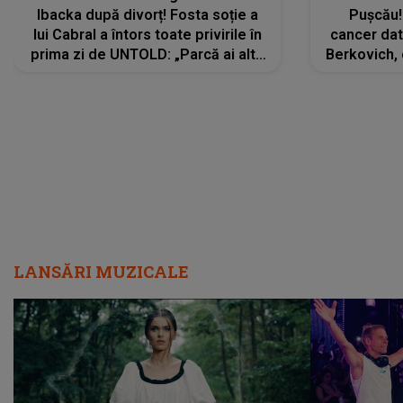
Ibacka după divorț! Fosta soție a
Pușcău!
lui Cabral a întors toate privirile în
cancer dato
prima zi de UNTOLD: „Parcă ai altă
Berkovich, 
strălucire, emani putere,
accident ru
încredere, siguranță...”
Dacă nu 
LANSĂRI MUZICALE