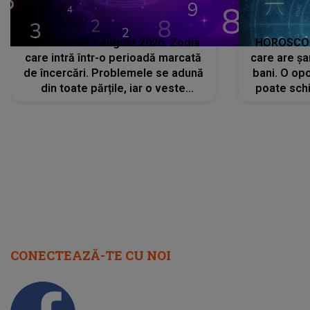
HOROSCOP 7 august 2026. Zodia
HOROSCOP 
care intră într-o perioadă marcată
care are șa
de încercări. Problemele se adună
bani. O opo
din toate părțile, iar o veste
poate schi
neașteptată îi dă planurile peste
la
cap
CONECTEAZĂ-TE CU NOI