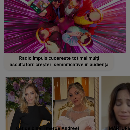
Radio Impuls cucerește tot mai mulți
ascultători: creșteri semnificative în audiență
Cât de bine îi merge Andreei
MĂRTURIA