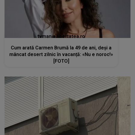
tvmania.libertatea.ro
Cum arată Carmen Brumă la 49 de ani, deși a
mâncat desert zilnic în vacanță: «Nu e noroc!»
[FOTO]