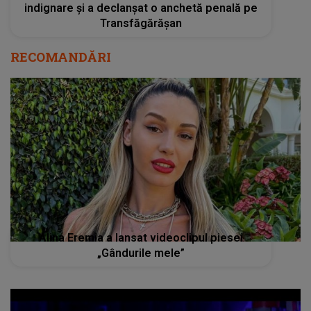
indignare și a declanșat o anchetă penală pe
Transfăgărășan
RECOMANDĂRI
Alina Eremia a lansat videoclipul piesei
„Gândurile mele”