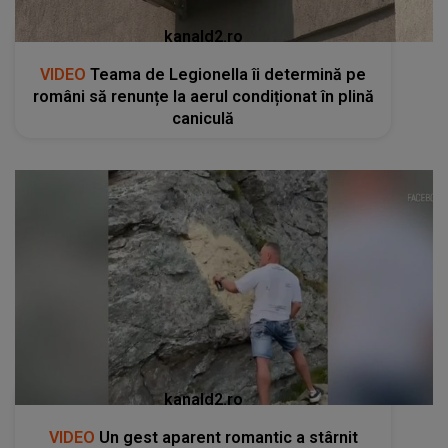
kanald2.ro
VIDEO
Teama de Legionella îi determină pe
români să renunțe la aerul condiționat în plină
caniculă
kanald2.ro
VIDEO
Un gest aparent romantic a stârnit