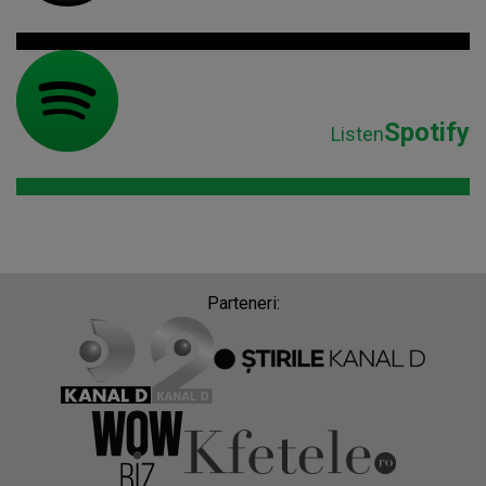
Spotify
Listen
Parteneri: