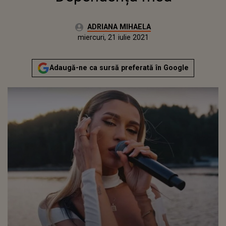
Autor:
ADRIANA MIHAELA
Publicat:
miercuri, 21 iulie 2021
Actualizat:
miercuri, 21 iulie 2021
Adaugă-ne ca sursă preferată în Google