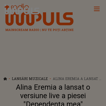
Radio Impuls
LANSĂRI MUZICALE
ALINA EREMIA A LANSAT O
VERSIUNE LIVE A PIESEI
Alina Eremia a lansat o
"DEPENDENȚA MEA"
versiune live a piesei
"Dependența mea"