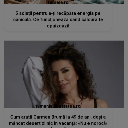
femeia.ro
5 soluții pentru a-ți recăpăta energia pe
caniculă. Ce funcționează când căldura te
epuizează
tvmania.libertatea.ro
Cum arată Carmen Brumă la 49 de ani, deși a
mâncat desert zilnic în vacanță: «Nu e noroc!»