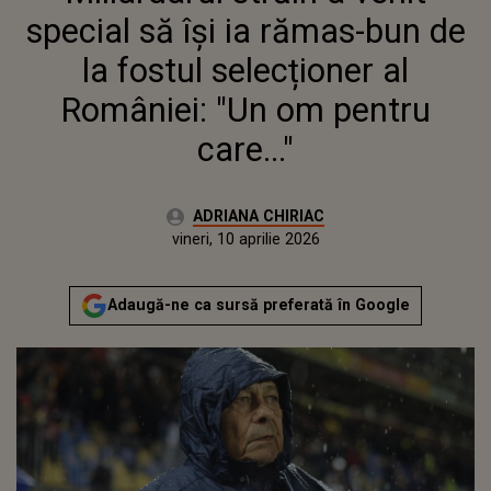
OM PENTRU CARE..."
special să își ia rămas-bun de
la fostul selecționer al
României: "Un om pentru
care..."
Autor:
ADRIANA CHIRIAC
Publicat:
vineri, 10 aprilie 2026
Actualizat:
vineri, 10 aprilie 2026
Adaugă-ne ca sursă preferată în Google