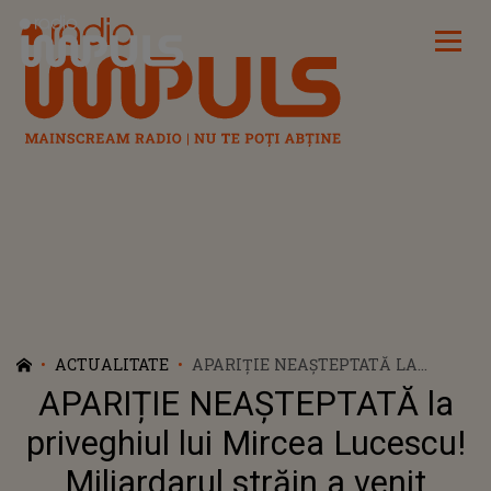
Radio Impuls
ACTUALITATE
APARIȚIE NEAȘTEPTATĂ LA
PRIVEGHIUL LUI MIRCEA
APARIȚIE NEAȘTEPTATĂ la
LUCESCU! MILIARDARUL STRĂIN
A VENIT SPECIAL SĂ ÎȘI IA
priveghiul lui Mircea Lucescu!
RĂMAS-BUN DE LA FOSTUL
Miliardarul străin a venit
SELECȚIONER AL ROMÂNIEI: "UN