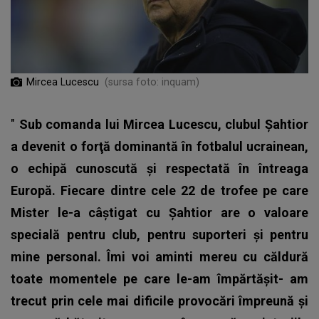
Mircea Lucescu
(sursa foto: inquam)
"
Sub comanda lui Mircea Lucescu, clubul Şahtior
a devenit o forţă dominantă în fotbalul ucrainean,
o echipă cunoscută şi respectată în întreaga
Europă. Fiecare dintre cele 22 de trofee pe care
Mister le-a câştigat cu Şahtior are o valoare
specială pentru club, pentru suporteri şi pentru
mine personal.
Îmi voi aminti mereu cu căldură
toate momentele pe care le-am împărtăşit- am
trecut prin cele mai dificile provocări împreună şi