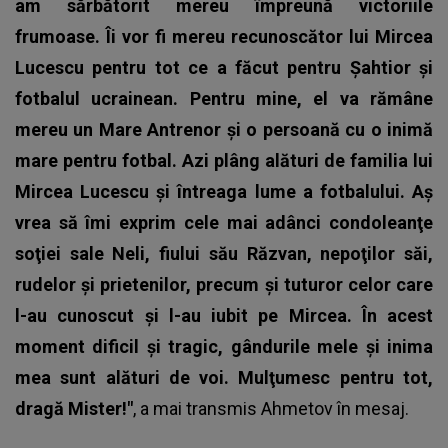
am sărbătorit mereu împreună victoriile
frumoase. Îi vor fi mereu recunoscător lui Mircea
Lucescu pentru tot ce a făcut pentru Şahtior şi
fotbalul ucrainean. Pentru mine, el va rămâne
mereu un Mare Antrenor şi o persoană cu o inimă
mare pentru fotbal.
Azi plâng alături de familia lui
Mircea Lucescu şi întreaga lume a fotbalului. Aş
vrea să îmi exprim cele mai adânci condoleanţe
soţiei sale Neli, fiului său Răzvan, nepoţilor săi,
rudelor şi prietenilor, precum şi tuturor celor care
l-au cunoscut şi l-au iubit pe Mircea. În acest
moment dificil şi tragic, gândurile mele şi inima
mea sunt alături de voi. Mulţumesc pentru tot,
dragă Mister!"
, a mai transmis Ahmetov în mesaj.