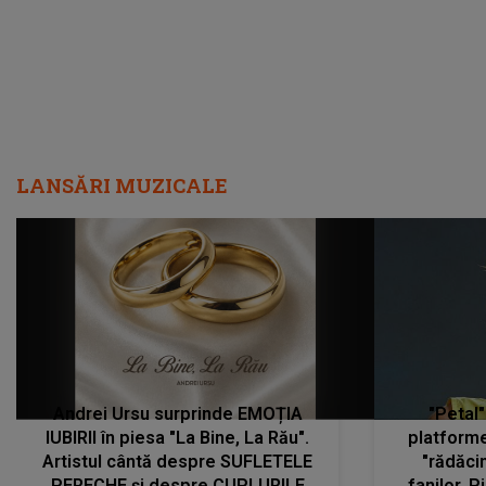
LANSĂRI MUZICALE
Andrei Ursu surprinde EMOȚIA
"Petal"
IUBIRII în piesa "La Bine, La Rău".
platforme
Artistul cântă despre SUFLETELE
"rădăci
PERECHE și despre CUPLURILE
fanilor. 