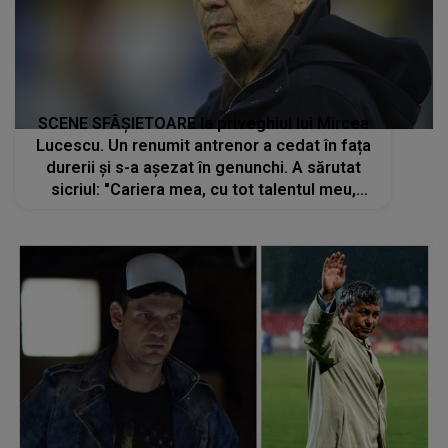
SCENE SFÂȘIETOARE la priveghiul lui Mircea
Lucescu. Un renumit antrenor a cedat în fața
durerii şi s-a așezat în genunchi. A sărutat
sicriul: "Cariera mea, cu tot talentul meu,
poate nu era nici la jumătate dacă nu era el"