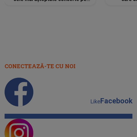
scena principală?
perioadă 
CONECTEAZĂ-TE CU NOI
Facebook
Like