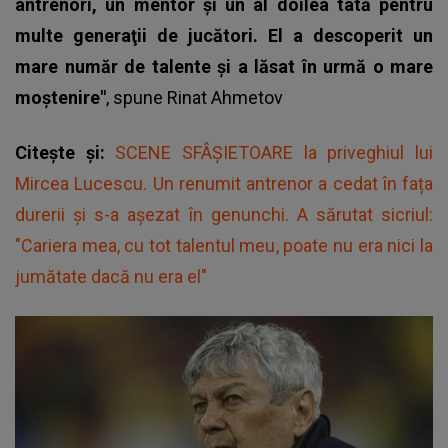
antrenori, un mentor şi un al doilea tată pentru
multe generaţii de jucători. El a descoperit un
mare număr de talente şi a lăsat în urmă o mare
moştenire"
, spune Rinat Ahmetov
Citește și:
SCENE SFÂȘIETOARE la priveghiul lui
Mircea Lucescu. Un renumit antrenor a cedat în fața
durerii şi s-a așezat în genunchi. A sărutat sicriul:
"Cariera mea, cu tot talentul meu, poate nu era nici la
jumătate dacă nu era el"