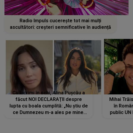
Radio Impuls cucerește tot mai mulți
ascultători: creșteri semnificative în audiență
Cu lacrimi în ochi, Alina Pușcău a
REVEDERE
făcut NOI DECLARAȚII despre
Mihai Trăis
lupta cu boala cumplită: „Nu știu de
în Români
ce Dumnezeu m-a ales pe mine.
public UN
Am cancer la sân, am intrat în
"Nu știu ce
metastază...”