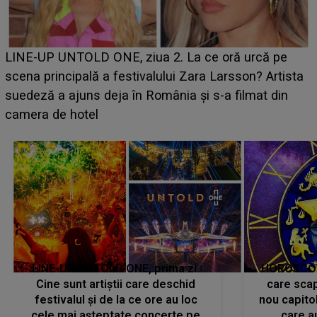
Ce a dezvăluit noua concurentă din "Casa Iubirii" l-a
luat prin surprindere pe Emanuel. CINE ESTE
BĂIATUL VIZAT de Alexandra?! Aflându-se în fața
faptului împlinit, A RECUNOSCUT IMEDIAT: "Am
avut..."
LINE-UP UNTOLD ONE, prima zi.
HOROSCOP 
Cine sunt artiștii care deschid
care scap
festivalul și de la ce ore au loc
nou capitol
cele mai așteptate concerte pe
care a