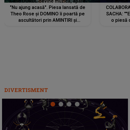
Când DORUL devine muzică, apare
Armin 
"Nu ajung acasă". Piesa lansată de
COLABORAR
Theo Rose și DOMINO îi poartă pe
SACHA: ""E
ascultători prin AMINTIRI și
o piesă 
REGĂSIRI, iar drumul emoțiilor
imediat pre
trece prin sufletul publicului:
cu mine șt
"Pentru toți cei care au plecat
păstrăm do
departe ca să le fie mai bine"
DIVERTISMENT