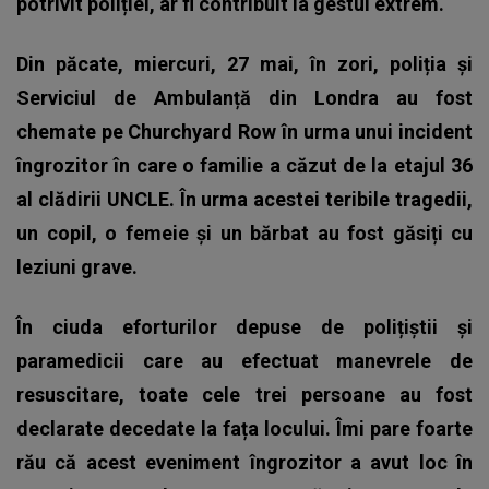
potrivit poliției, ar fi contribuit la gestul extrem.
Din păcate, miercuri, 27 mai, în zori, poliția și
Serviciul de Ambulanță din Londra au fost
chemate pe Churchyard Row în urma unui incident
îngrozitor în care o familie a căzut de la etajul 36
al clădirii UNCLE. În urma acestei teribile tragedii,
un copil, o femeie și un bărbat au fost găsiți cu
leziuni grave.
În ciuda eforturilor depuse de polițiștii și
paramedicii care au efectuat manevrele de
resuscitare, toate cele trei persoane au fost
declarate decedate la fața locului. Îmi pare foarte
rău că acest eveniment îngrozitor a avut loc în