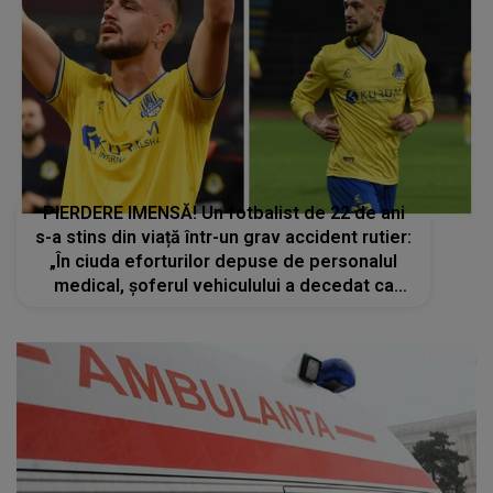
PIERDERE IMENSĂ! Un fotbalist de 22 de ani
s-a stins din viață într-un grav accident rutier:
„În ciuda eforturilor depuse de personalul
medical, șoferul vehiculului a decedat ca
urmare a...”