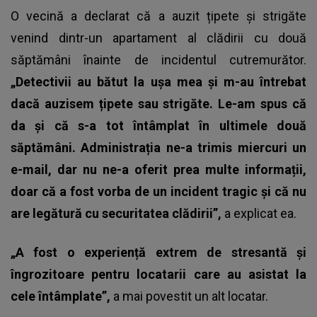
O vecină a declarat că a auzit țipete și strigăte
venind dintr-un apartament al clădirii cu două
săptămâni înainte de incidentul cutremurător.
„Detectivii au bătut la ușa mea și m-au întrebat
dacă auzisem țipete sau strigăte. Le-am spus că
da și că s-a tot întâmplat în ultimele două
săptămâni. Administrația ne-a trimis miercuri un
e-mail, dar nu ne-a oferit prea multe informații,
doar că a fost vorba de un incident tragic și că nu
are legătură cu securitatea clădirii”,
a explicat ea.
„A fost o experiență extrem de stresantă și
îngrozitoare pentru locatarii care au asistat la
cele întâmplate”,
a mai povestit un alt locatar.