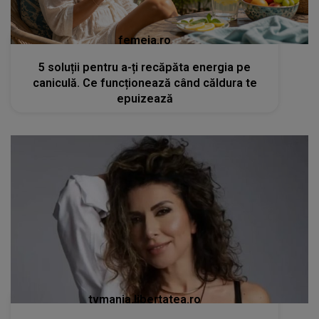
femeia.ro
5 soluții pentru a-ți recăpăta energia pe
caniculă. Ce funcționează când căldura te
epuizează
tvmania.libertatea.ro