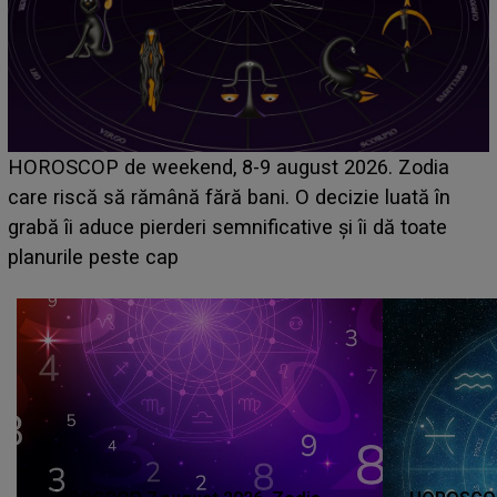
Emanuel a ținut ACEST DETALIU ASCUNS până
acum! În fața Alexandrei, concurentul din Casa Iubirii
face o MĂRTURISIRE NEAȘTEPTATĂ despre mama
sa: "I-am spus și ei în față, eu nu te iubesc pentru
că..."