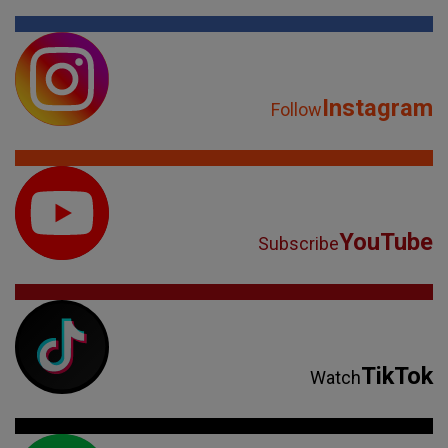
Instagram
Follow
YouTube
Subscribe
TikTok
Watch