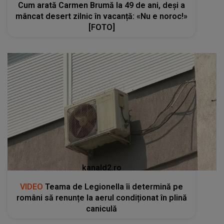
Cum arată Carmen Brumă la 49 de ani, deși a
mâncat desert zilnic în vacanță: «Nu e noroc!»
[FOTO]
kanald2.ro
VIDEO
Teama de Legionella îi determină pe
români să renunțe la aerul condiționat în plină
caniculă