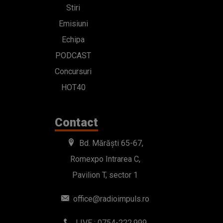
Stiri
Emisiuni
Echipa
PODCAST
Concursuri
HOT40
Contact
Bd. Mărăști 65-67,
Romexpo Intrarea C,
Pavilion T, sector 1
office@radioimpuls.ro
LIVE : 0754-222.999