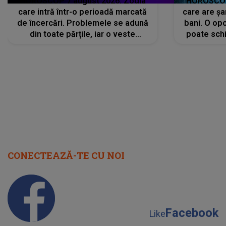
HOROSCOP 7 august 2026. Zodia
HOROSCOP 
care intră într-o perioadă marcată
care are șa
de încercări. Problemele se adună
bani. O opo
din toate părțile, iar o veste
poate schi
neașteptată îi dă planurile peste
la
cap
CONECTEAZĂ-TE CU NOI
Facebook
Like