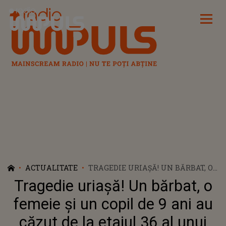
Radio Impuls
ACTUALITATE
TRAGEDIE URIAȘĂ! UN BĂRBAT, O
FEMEIE ȘI UN COPIL DE 9 ANI AU
Tragedie uriașă! Un bărbat, o
CĂZUT DE LA ETAJUL 36 AL UNUI
BLOC. CE AU DECLARAT VECINII:
femeie și un copil de 9 ani au
„ANCHETATORII AU BĂTUT LA
căzut de la etajul 36 al unui
UȘA MEA ȘI M-AU ÎNTREBAT