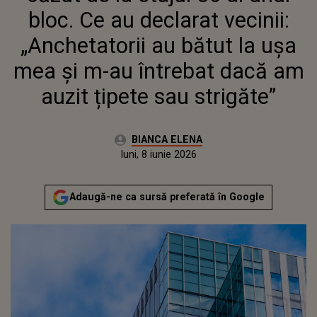
DACĂ AM AUZIT ȚIPETE SAU
bloc. Ce au declarat vecinii:
STRIGĂTE”
„Anchetatorii au bătut la ușa
mea și m-au întrebat dacă am
auzit țipete sau strigăte”
Autor:
BIANCA ELENA
Publicat:
luni, 8 iunie 2026
Adaugă-ne ca sursă preferată în Google