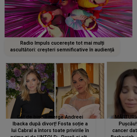
Radio Impuls cucerește tot mai mulți
ascultători: creșteri semnificative în audiență
Cât de bine îi merge Andreei
MĂRTURIA
Ibacka după divorț! Fosta soție a
Pușcău!
lui Cabral a întors toate privirile în
cancer dato