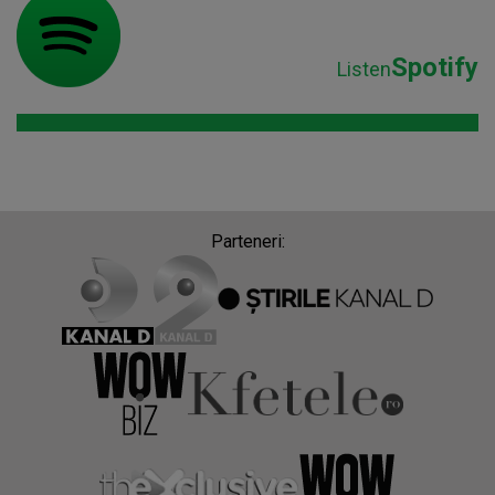
Spotify
Listen
Parteneri: