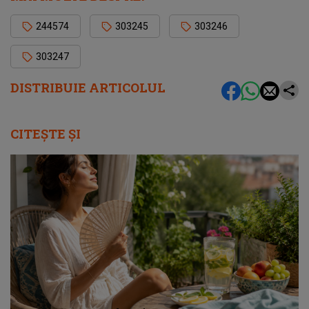
244574
303245
303246
303247
DISTRIBUIE ARTICOLUL
CITEȘTE ȘI