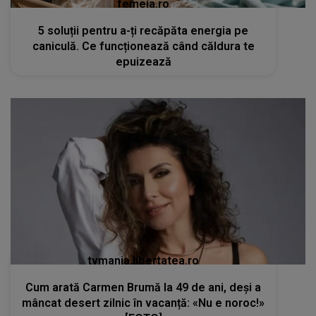
femeia.ro
5 soluții pentru a-ți recăpăta energia pe
caniculă. Ce funcționează când căldura te
epuizează
tvmania.libertatea.ro
Cum arată Carmen Brumă la 49 de ani, deși a
mâncat desert zilnic în vacanță: «Nu e noroc!»