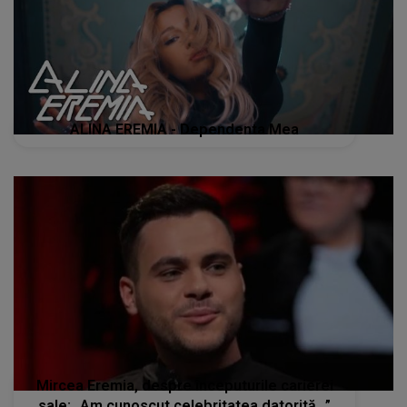
ALINA EREMIA - Dependenta Mea
Mircea Eremia, despre începuturile carierei
sale: „Am cunoscut celebritatea datorită...”