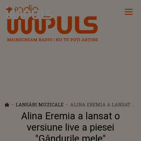
Radio Impuls
LANSĂRI MUZICALE
ALINA EREMIA A LANSAT O
VERSIUNE LIVE A PIESEI
Alina Eremia a lansat o
"GÂNDURILE MELE"
versiune live a piesei
"Gândurile mele"