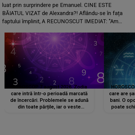
care riscă să ră
rindere pe Emanuel. CINE ESTE
grabă îi aduce pi
de Alexandra?! Aflându-se în fața
planurile peste 
init, A RECUNOSCUT IMEDIAT: "Am
HOROSCOP 7 august 2026. Zodia
HOROSCOP 
care intră într-o perioadă marcată
care are șa
de încercări. Problemele se adună
bani. O opo
din toate părțile, iar o veste
poate schi
neașteptată îi dă planurile peste
la
cap