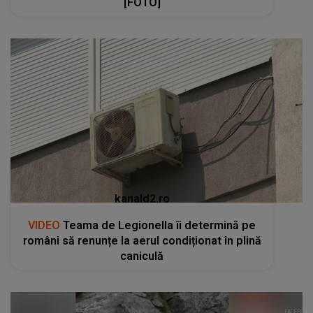
[FOTO]
kanald2.ro
VIDEO
Teama de Legionella îi determină pe
români să renunțe la aerul condiționat în plină
caniculă