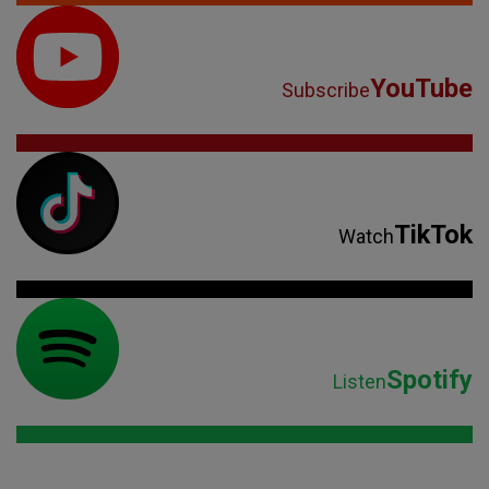
YouTube
Subscribe
TikTok
Watch
Spotify
Listen