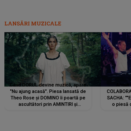
LANSĂRI MUZICALE
Când DORUL devine muzică, apare
Armin 
"Nu ajung acasă". Piesa lansată de
COLABORAR
Theo Rose și DOMINO îi poartă pe
SACHA: ""E
ascultători prin AMINTIRI și
o piesă 
REGĂSIRI, iar drumul emoțiilor
imediat pre
trece prin sufletul publicului:
cu mine șt
"Pentru toți cei care au plecat
păstrăm do
departe ca să le fie mai bine"