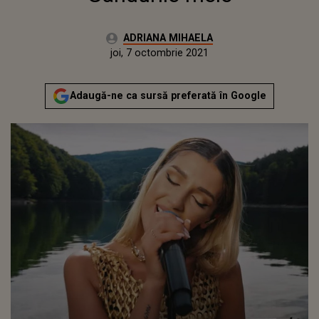
Autor:
ADRIANA MIHAELA
Publicat:
miercuri, 14 iulie 2021
Actualizat:
joi, 7 octombrie 2021
Adaugă-ne ca sursă preferată în Google