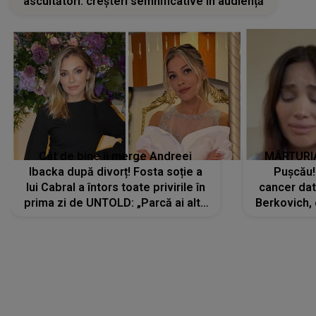
ascultători: creșteri semnificative în audiență
Cât de bine îi merge Andreei
MĂRTURIA
Ibacka după divorț! Fosta soție a
Pușcău!
lui Cabral a întors toate privirile în
cancer dato
prima zi de UNTOLD: „Parcă ai altă
Berkovich, 
strălucire, emani putere,
accident ru
încredere, siguranță...”
Dacă nu 