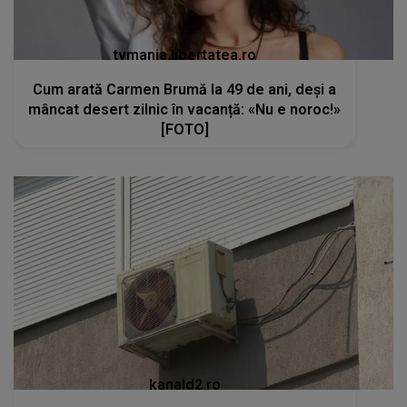
tvmania.libertatea.ro
Cum arată Carmen Brumă la 49 de ani, deși a
mâncat desert zilnic în vacanță: «Nu e noroc!»
[FOTO]
kanald2.ro