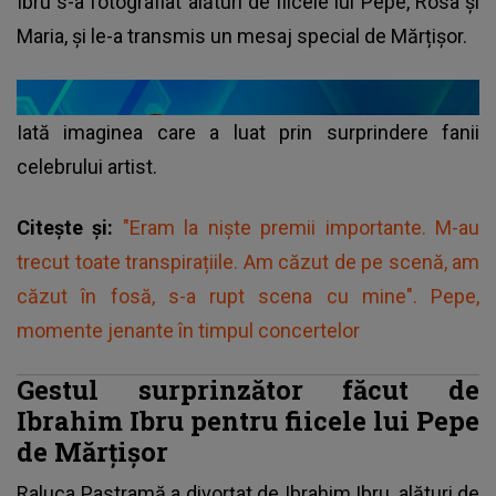
Ibru s-a fotografiat alături de fiicele lui Pepe, Rosa și
Maria, și le-a transmis un mesaj special de Mărțișor.
Iată imaginea care a luat prin surprindere fanii
celebrului artist.
Citește și:
"Eram la niște premii importante. M-au
trecut toate transpirațiile. Am căzut de pe scenă, am
căzut în fosă, s-a rupt scena cu mine". Pepe,
momente jenante în timpul concertelor
Gestul surprinzător făcut de
Ibrahim Ibru pentru fiicele lui Pepe
de Mărțișor
Raluca Pastramă
a divorțat de Ibrahim Ibru, alături de