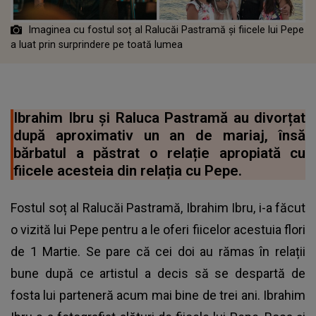
Imaginea cu fostul soț al Ralucăi Pastramă și fiicele lui Pepe
a luat prin surprindere pe toată lumea
Ibrahim Ibru și Raluca Pastramă au divorțat
după aproximativ un an de mariaj, însă
bărbatul a păstrat o relație apropiată cu
fiicele acesteia din relația cu Pepe.
Fostul soț al Ralucăi Pastramă, Ibrahim Ibru, i-a făcut
o vizită lui Pepe pentru a le oferi fiicelor acestuia flori
de 1 Martie. Se pare că cei doi au rămas în relații
bune după ce artistul a decis să se despartă de
fosta lui parteneră acum mai bine de trei ani. Ibrahim