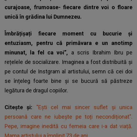
curajoase, frumoase- fiecare dintre voi o floare
unică în grădina lui Dumnezeu.
Îmbrățișați fiecare moment cu bucurie și
entuziasm, pentru că primăvara e un anotimp
minunat, la fel ca voi”,
a scris Ibrahim Ibru pe
rețelele de socializare. Imaginea a fost distribuită și
pe contul de Instgram al artistului, semn că cei doi
se înțeleg foarte bine și se bucură să păstreze
legătura de dragul copiilor.
Citește și:
"Ești cel mai sincer suflet și unica
persoană care ne iubește pe toți necondiționat".
Pepe, imagine inedită cu femeia care i-a dat viață.
Mama artistului a împlinit 73 de ani