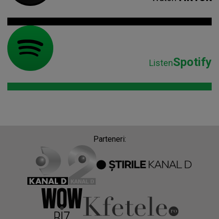
Spotify
Listen
Parteneri: