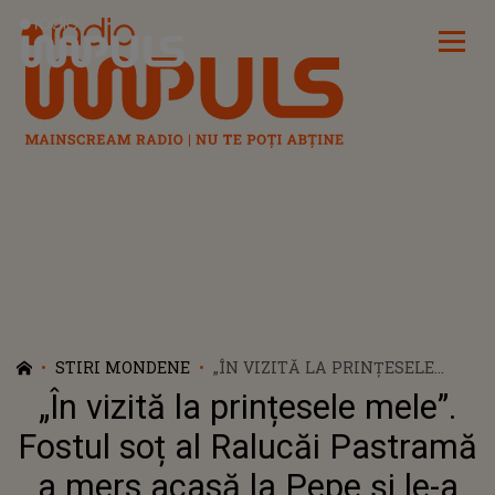
Radio Impuls
STIRI MONDENE
„ÎN VIZITĂ LA PRINȚESELE
MELE”. FOSTUL SOȚ AL
„În vizită la prințesele mele”.
RALUCĂI PASTRAMĂ A MERS
ACASĂ LA PEPE ȘI LE-A OFERIT
Fostul soț al Ralucăi Pastramă
FLORI DE MĂRȚIȘOR FIICELOR
a mers acasă la Pepe și le-a
ARTISTULUI