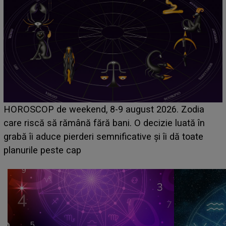
Emanuel a ținut ACEST DETALIU ASCUNS până
acum! În fața Alexandrei, concurentul din Casa Iubirii
face o MĂRTURISIRE NEAȘTEPTATĂ despre mama
sa: "I-am spus și ei în față, eu nu te iubesc pentru
că..."