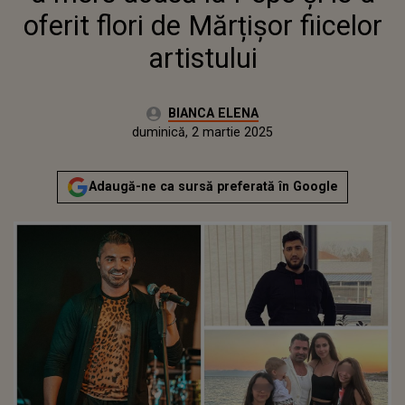
oferit flori de Mărțișor fiicelor
artistului
Autor:
BIANCA ELENA
Publicat:
sâmbătă, 2 martie 2024
Actualizat:
duminică, 2 martie 2025
Adaugă-ne ca sursă preferată în Google