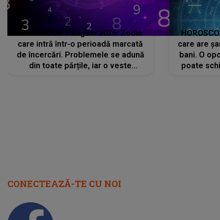
HOROSCOP 7 august 2026. Zodia
HOROSCOP 
care intră într-o perioadă marcată
care are șa
de încercări. Problemele se adună
bani. O opo
din toate părțile, iar o veste
poate schi
neașteptată îi dă planurile peste
la
cap
CONECTEAZĂ-TE CU NOI