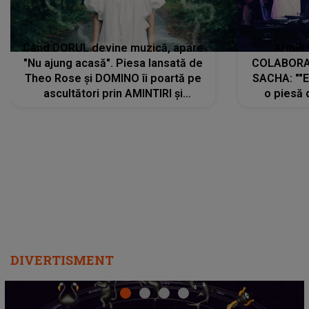
Când DORUL devine muzică, apare
Armin 
"Nu ajung acasă". Piesa lansată de
COLABORAR
Theo Rose și DOMINO îi poartă pe
SACHA: ""E
ascultători prin AMINTIRI și
o piesă 
REGĂSIRI, iar drumul emoțiilor
imediat pre
trece prin sufletul publicului:
cu mine șt
"Pentru toți cei care au plecat
păstrăm do
departe ca să le fie mai bine"
DIVERTISMENT