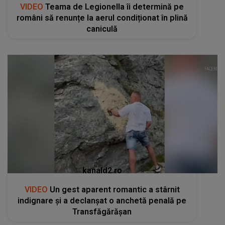
VIDEO
Teama de Legionella îi determină pe
români să renunțe la aerul condiționat în plină
caniculă
kanald2.ro
VIDEO
Un gest aparent romantic a stârnit
indignare și a declanșat o anchetă penală pe
Transfăgărășan