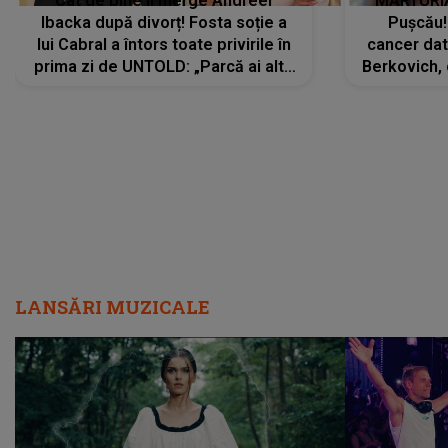
Cât de bine îi merge Andreei
MĂRTURIA
Ibacka după divorț! Fosta soție a
Pușcău!
lui Cabral a întors toate privirile în
cancer dato
prima zi de UNTOLD: „Parcă ai altă
Berkovich, 
strălucire, emani putere,
accident ru
încredere, siguranță...”
Dacă nu 
LANSĂRI MUZICALE