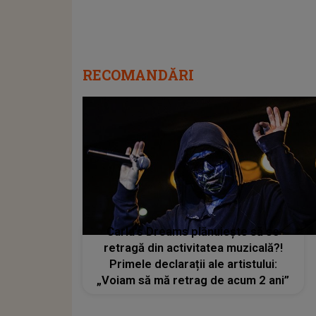
RECOMANDĂRI
Carla’s Dreams plănuiește să se
retragă din activitatea muzicală?!
Primele declarații ale artistului:
„Voiam să mă retrag de acum 2 ani”