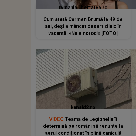
tvmania.libertatea.ro
Cum arată Carmen Brumă la 49 de
ani, deși a mâncat desert zilnic în
vacanță: «Nu e noroc!» [FOTO]
kanald2.ro
VIDEO
Teama de Legionella îi
determină pe români să renunțe la
aerul condiționat în plină caniculă