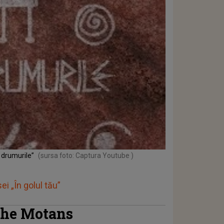
 drumurile”
(sursa foto: Captura Youtube )
i „În golul tău”
 The Motans