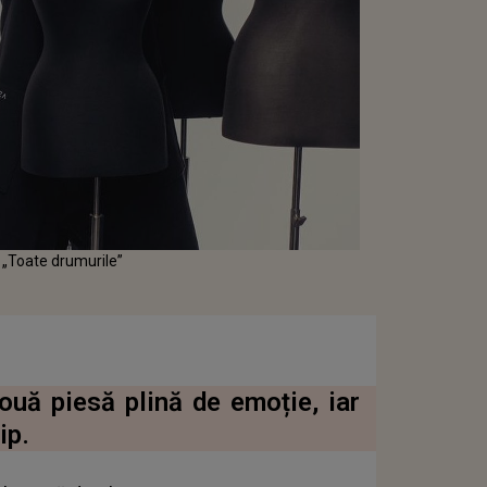
 „Toate drumurile”
uă piesă plină de emoție, iar
ip.