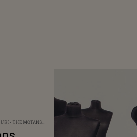
URI - THE MOTANS
SEAZĂ VIDEOCLIPUL
ans
EI „TOATE DRUMURILE”