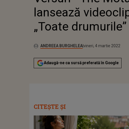
lansează videoclip
„Toate drumurile”
Publicat:
Autor:
joi, 3 martie 2022
Actualizat:
ANDREEA BURGHELEA
vineri, 4 martie 2022
Adaugă-ne ca sursă preferată în Google
CITEȘTE ȘI