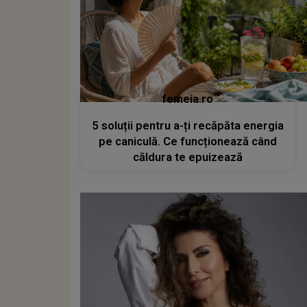
femeia.ro
5 soluții pentru a-ți recăpăta energia
pe caniculă. Ce funcționează când
căldura te epuizează