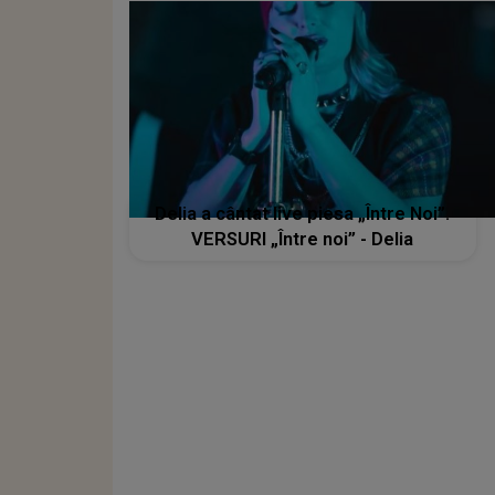
Delia a cântat live piesa „Între Noi”.
VERSURI „Între noi” - Delia