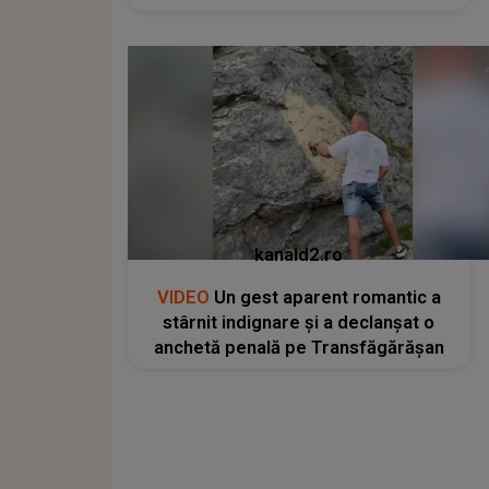
kanald2.ro
VIDEO
Un gest aparent romantic a
stârnit indignare și a declanșat o
anchetă penală pe Transfăgărășan