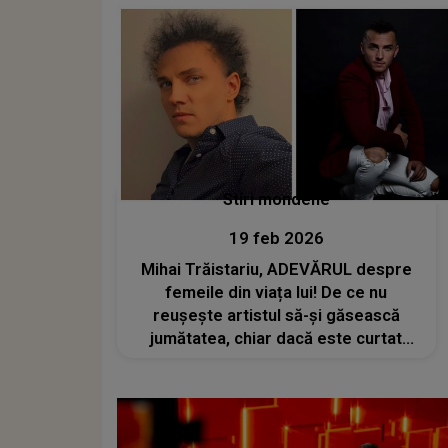
Stiri mondene
19 feb 2026
Mihai Trăistariu, ADEVĂRUL despre
femeile din viața lui! De ce nu
reușește artistul să-și găsească
jumătatea, chiar dacă este curtat
zilnic: „Acum sunt un pic blocat, am
o...”