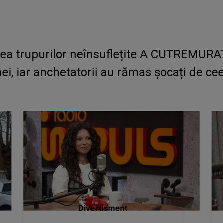
a trupurilor neînsuflețite A CUTREMURAT 
, iar anchetatorii au rămas șocați de ceea
Divertisment