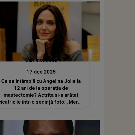
Stiri mondene
17 dec 2025
Ce se întâmplă cu Angelina Jolie la
12 ani de la operația de
mastectomie? Actrița și-a arătat
cicatricile într-o ședință foto: „Mereu
mă emoționez când văd alte femei
împărtăşind cicatricile lor”