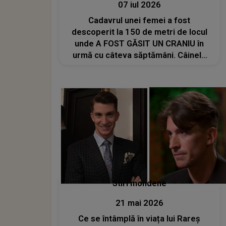
07 iul 2026
Cadavrul unei femei a fost
descoperit la 150 de metri de locul
unde A FOST GĂSIT UN CRANIU în
urmă cu câteva săptămâni. Câinele
unei localnice a adus în casă un
INDICIU TULBURĂTOR
Stiri mondene
21 mai 2026
Ce se întâmplă în viața lui Rareș