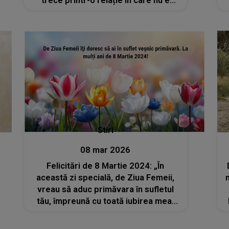
trece printr-o relație în care nu e
înțeleasă, dar care nu ămâne blocată
acolo. Ea suferă, iartă, se frânge, dar
la final înțelege cât valorează"
Stiri
08 mar 2026
Felicitări de 8 Martie 2024: „În
această zi specială, de Ziua Femeii,
vreau să aduc primăvara în sufletul
tău, împreună cu toată iubirea mea!
La mulţi ani!”