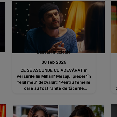
Lansări muzicale
08 feb 2026
CE SE ASCUNDE CU ADEVĂRAT în
versurile lui Mihail? Mesajul piesei "În
felul meu" dezvăluit: "Pentru femeile
care au fost rănite de tăcerile
noastre. Pentru tatăl meu, care mi-a
spus de multe ori că..."