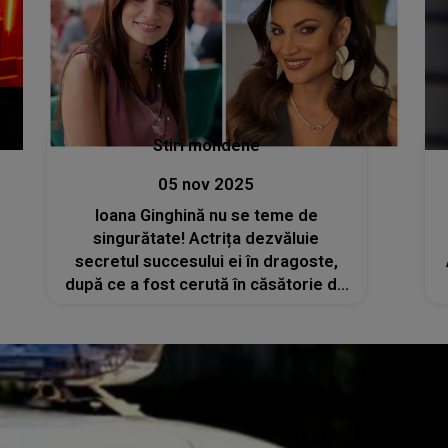
Stiri mondene
05 nov 2025
Ioana Ginghină nu se teme de
singurătate! Actrița dezvăluie
secretul succesului ei în dragoste,
după ce a fost cerută în căsătorie de
trei ori: „Dacă mâine divorțez, îl
găsesc și pe al patrulea!”