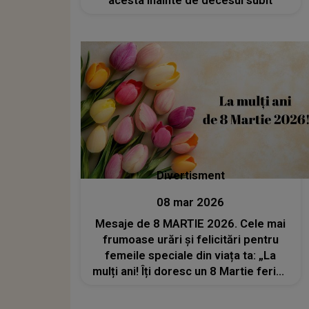
acesta înainte de decesul subit
Divertisment
08 mar 2026
Mesaje de 8 MARTIE 2026. Cele mai
frumoase urări și felicitări pentru
femeile speciale din viața ta: „La
mulți ani! Îți doresc un 8 Martie fericit
și o primăvară care să îți înflorească
întregul an!”