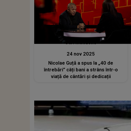
Stiri mondene
24 nov 2025
Nicolae Guță a spus la „40 de
întrebări” câți bani a strâns într-o
viață de cântări și dedicații