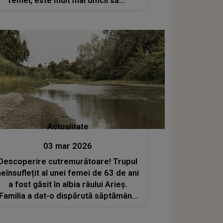
femei, este mult mai dificil să...”
Actualitate
03 mar 2026
Descoperire cutremurătoare! Trupul
neînsuflețit al unei femei de 63 de ani
a fost găsit în albia râului Arieș.
Familia a dat-o dispărută săptămâna
trecută