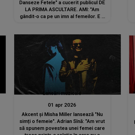
Danseze Fetele" a cucerit publicul DE
LA PRIMA ASCULTARE. AMI: "Am
gândit-o ca pe un imn al femeilor. E o
celebrare a energiei feminine, a
libertății și a stării aceleia frumoase
care se naște atunci când..."
Lansări muzicale
01 apr 2026
Akcent și Misha Miller lansează "Nu
simți o femeie". Adrian Sînă: "Am vrut
să spunem povestea unei femei care