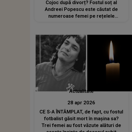
Cojoc după divorț? Fostul soț al
Andreei Popescu este căutat de
numeroase femei pe rețelele
sociale: „Chiar dacă poate e
interesant să fii cu mine sau să ieși
cu mine, nu cred că...”
Actualitate
28 apr 2026
CE S-A ÎNTÂMPLAT, de fapt, cu fostul
fotbalist găsit mort în mașina sa?
Trei femei au fost văzute alături de