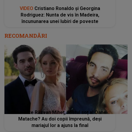
VIDEO
Cristiano Ronaldo și Georgina
Rodriguez: Nunta de vis în Madeira,
încununarea unei Iubiri de poveste
RECOMANDĂRI
Cine este Răzvan Miheț, fostul soț al Oanei
Matache? Au doi copii împreună, deși
mariajul lor a ajuns la final