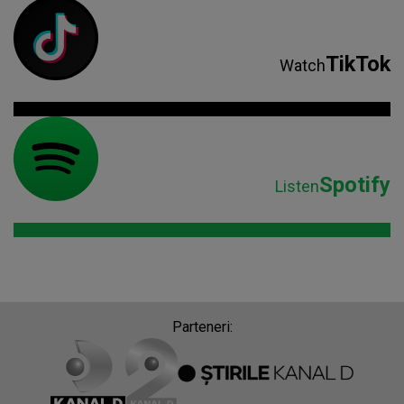
TikTok
Watch
Spotify
Listen
Parteneri: