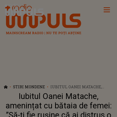
Radio Impuls
STIRI MONDENE
IUBITUL OANEI MATACHE,
AMENINȚAT CU BĂTAIA DE
Iubitul Oanei Matache,
FEMEI: ”SĂ-ȚI FIE RUȘINE CĂ AI
DISTRUS O FAMILIE”. IATĂ CE
amenințat cu bătaia de femei:
MASAJE A PRIMIT RADU
”Să-ți fie rușine că ai distrus o
SIFFREDI