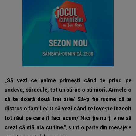
„Să vezi ce palme primești când te prind pe
undeva, săracule, tot un sărac o să mori. Armele o
să te doară două trei zile/ Să-ți fie rușine că ai
distrus o familie/ O să vezi când te lovește înzecit
tot răul pe care îl faci acum/ Nici ție nu-ți vine să
crezi că stă aia cu tine.''
, sunt o parte din mesajele