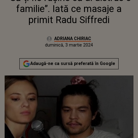
familie”. Iată ce masaje a
primit Radu Siffredi
Autor:
ADRIANA CHIRIAC
Publicat:
vineri, 3 martie 2023
Actualizat:
duminică, 3 martie 2024
Adaugă-ne ca sursă preferată în Google