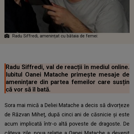
Radu Siffredi, amenințat cu bătaia de femei:
Radu Siffredi, val de reacții în mediul online.
Iubitul Oanei Matache primește mesaje de
amenințare din partea femeilor care susțin
că vor să îl bată.
Sora mai mică a Deliei Matache a decis să divorțeze
de Răzvan Miheț, după cinci ani de căsnicie și este
acum implicată într-o altă poveste de dragoste. De
câteva zile, noua relație a Oanei Matache a devenit