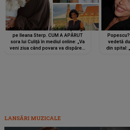
MESAJUL care a făcut-o să plângă
CE SE Î
pe Ileana Sterp. CUM A APĂRUT
Popescu?
sora lui Culiță în mediul online: „Va
vedetă du
veni ziua când povara va dispărea,
din spital:
iar lacrimile...”
LANSĂRI MUZICALE