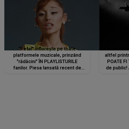
"Petal" înflorește pe toate
De această 
platformele muzicale, prinzând
altfel prin
"rădăcini" ÎN PLAYLISTURILE
POATE FI
fanilor. Piesa lansată recent de
de public!
Ariana Grande îi face pe
a lansat V
ascultători SĂ O ASCULTE PE
REPEAT