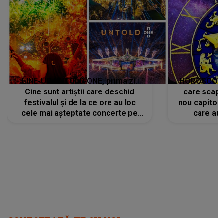
LINE-UP UNTOLD ONE, prima zi.
HOROSCOP 
Cine sunt artiștii care deschid
care scap
festivalul și de la ce ore au loc
nou capitol
cele mai așteptate concerte pe
care a
scena principală?
perioadă 