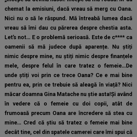
chemat la emisiuni, dacă vreau să merg cu Oana.
Nici nu o să le răspund. Mă întreabă lumea dacă
vreau să îmi dau cu părerea despre chestia asta.
Let’s not… E o problemă serioasă. Este de c**** ca
oamenii să mă judece după aparențe. Nu știți
nimic despre mine, nu știți nimic despre finanțele
mele, despre felul în care tratez o femeie…De
unde știți voi prin ce trece Oana? Ce e mai bine
pentru ea, prin ce trebuie să aleagă în viață? Nici
măcar doamna Gina Matache nu știe asta!Și având
în vedere că o femeie cu doi copii, atât de
frumoasă precum Oana are încredere să stea cu
mine… Cred că știu să tratez o femeie mai bine
decât tine, cel din spatele camerei care îmi spui că