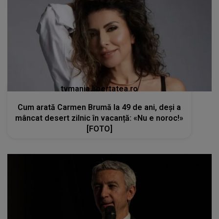
tvmania.libertatea.ro
Cum arată Carmen Brumă la 49 de ani, deși a
mâncat desert zilnic în vacanță: «Nu e noroc!»
[FOTO]