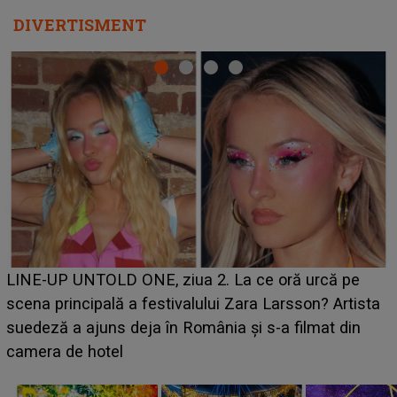
DIVERTISMENT
Ce a dezvăluit noua concurentă din "Casa Iubirii" l-a
luat prin surprindere pe Emanuel. CINE ESTE
BĂIATUL VIZAT de Alexandra?! Aflându-se în fața
faptului împlinit, A RECUNOSCUT IMEDIAT: "Am
avut..."