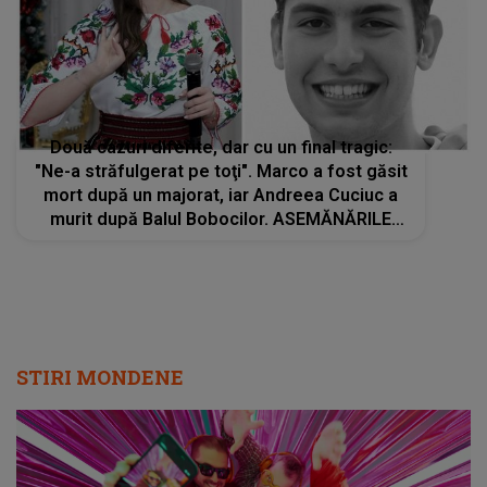
Două cazuri diferite, dar cu un final tragic:
"Ne-a străfulgerat pe toţi". Marco a fost găsit
mort după un majorat, iar Andreea Cuciuc a
murit după Balul Bobocilor. ASEMĂNĂRILE
dintre cele două situații sunt îngrijorătoare și
dureroase
STIRI MONDENE