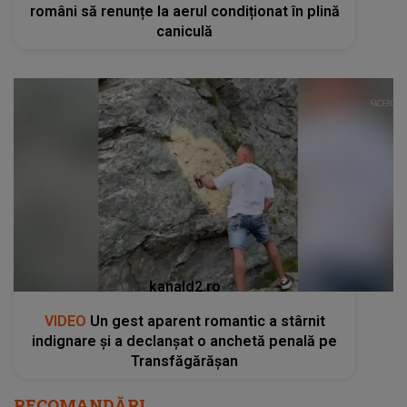
români să renunțe la aerul condiționat în plină
caniculă
kanald2.ro
VIDEO
Un gest aparent romantic a stârnit
indignare și a declanșat o anchetă penală pe
Transfăgărășan
RECOMANDĂRI