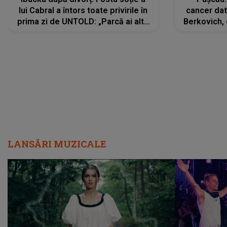
lui Cabral a întors toate privirile în
cancer dato
prima zi de UNTOLD: „Parcă ai altă
Berkovich, 
strălucire, emani putere,
accident ru
încredere, siguranță...”
Dacă nu 
LANSĂRI MUZICALE