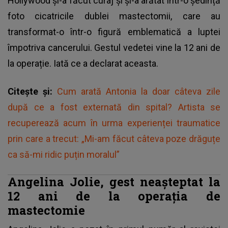
Hollywood și-a făcut curaj și și-a arătat într-o ședință
foto cicatricile dublei mastectomii, care au
transformat-o într-o figură emblematică a luptei
împotriva cancerului. Gestul vedetei vine la 12 ani de
la operație. Iată ce a declarat aceasta.
Citește și:
Cum arată Antonia la doar câteva zile
după ce a fost externată din spital? Artista se
recuperează acum în urma experienței traumatice
prin care a trecut: „Mi-am făcut câteva poze drăguțe
ca să-mi ridic puțin moralul”
Angelina Jolie, gest neașteptat la
12 ani de la operația de
mastectomie