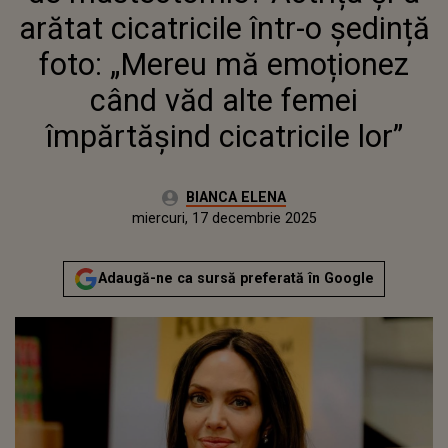
CÂND VĂD ALTE FEMEI
arătat cicatricile într-o ședință
ÎMPĂRTĂŞIND CICATRICILE
LOR”
foto: „Mereu mă emoționez
când văd alte femei
împărtăşind cicatricile lor”
Autor:
BIANCA ELENA
Publicat:
miercuri, 17 decembrie 2025
Adaugă-ne ca sursă preferată în Google