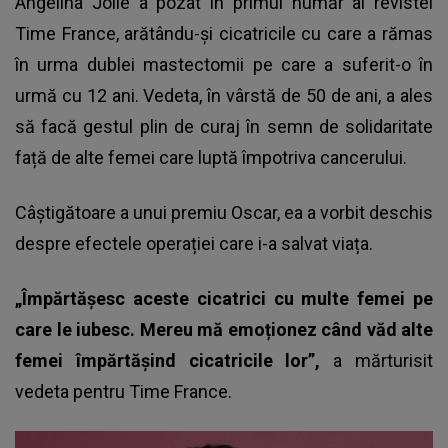
Angelina Jolie
a pozat în primul număr al revistei
Time France, arătându-și cicatricile cu care a rămas
în urma dublei mastectomii pe care a suferit-o în
urmă cu 12 ani. Vedeta, în vârstă de 50 de ani, a ales
să facă gestul plin de curaj în semn de solidaritate
față de alte femei care luptă împotriva cancerului.
Câștigătoare a unui premiu Oscar, ea a vorbit deschis
despre efectele operației care i-a salvat viața.
„Împărtăşesc aceste cicatrici cu multe femei pe
care le iubesc. Mereu mă emoționez când văd alte
femei împărtăşind cicatricile lor”,
a mărturisit
vedeta pentru Time France.