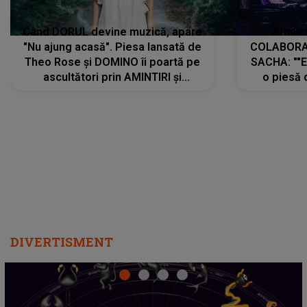
Când DORUL devine muzică, apare
Armin 
"Nu ajung acasă". Piesa lansată de
COLABORAR
Theo Rose și DOMINO îi poartă pe
SACHA: ""E
ascultători prin AMINTIRI și
o piesă 
REGĂSIRI, iar drumul emoțiilor
imediat pre
trece prin sufletul publicului:
cu mine șt
"Pentru toți cei care au plecat
păstrăm do
departe ca să le fie mai bine"
DIVERTISMENT