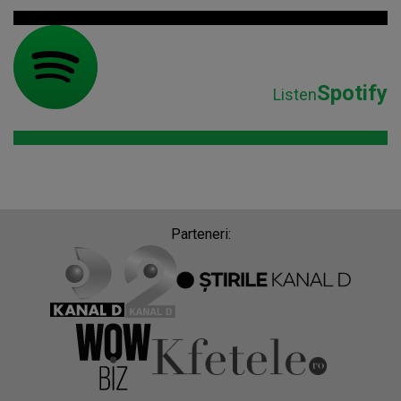
Spotify
Listen
Parteneri: