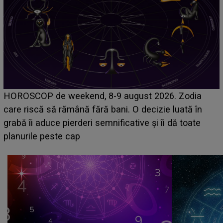
Emanuel a ținut ACEST DETALIU ASCUNS până
acum! În fața Alexandrei, concurentul din Casa Iubirii
face o MĂRTURISIRE NEAȘTEPTATĂ despre mama
sa: "I-am spus și ei în față, eu nu te iubesc pentru
că..."