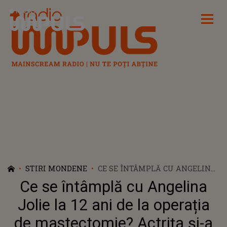
Radio Impuls
STIRI MONDENE
CE SE ÎNTÂMPLĂ CU ANGELINA
JOLIE LA 12 ANI DE LA
Ce se întâmplă cu Angelina
OPERAȚIA DE MASTECTOMIE?
ACTRIȚA ȘI-A ARĂTAT
Jolie la 12 ani de la operația
CICATRICILE ÎNTR-O ȘEDINȚĂ
de mastectomie? Actrița și-a
FOTO: „MEREU MĂ EMOȚIONEZ