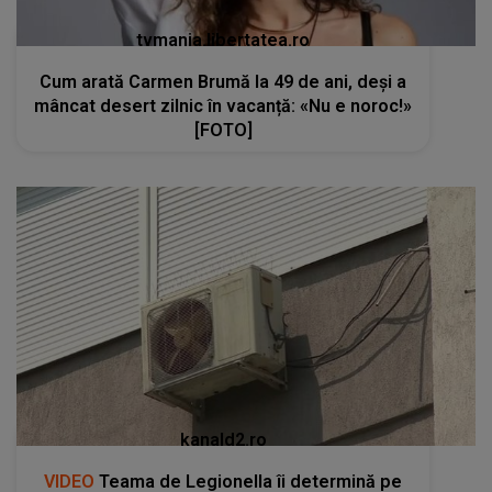
tvmania.libertatea.ro
Cum arată Carmen Brumă la 49 de ani, deși a
mâncat desert zilnic în vacanță: «Nu e noroc!»
[FOTO]
kanald2.ro
VIDEO
Teama de Legionella îi determină pe