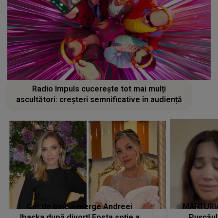
Radio Impuls cucerește tot mai mulți
ascultători: creșteri semnificative în audiență
Cât de bine îi merge Andreei
MĂRTURIA
Ibacka după divorț! Fosta soție a
Pușcău!