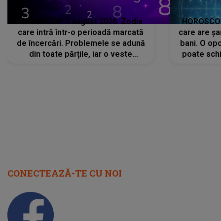
HOROSCOP 7 august 2026. Zodia
HOROSCOP 
care intră într-o perioadă marcată
care are șa
de încercări. Problemele se adună
bani. O opo
din toate părțile, iar o veste
poate schi
neașteptată îi dă planurile peste
la
cap
CONECTEAZĂ-TE CU NOI