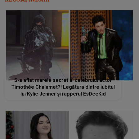
S-a aflat marele secret al celebrului actor
Timothée Chalamet?! Legătura dintre iubitul
lui Kylie Jenner și rapperul EsDeeKid