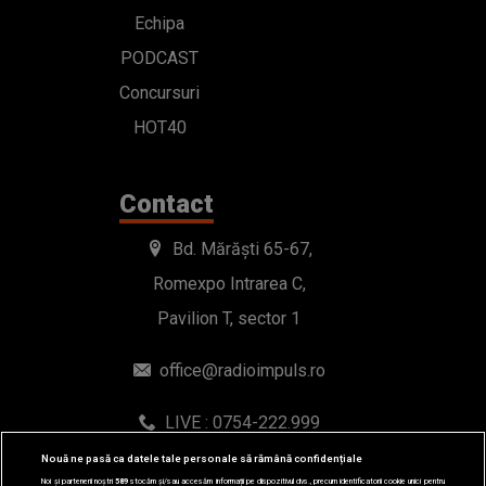
Echipa
PODCAST
Concursuri
HOT40
Contact
Bd. Mărăști 65-67,
Romexpo Intrarea C,
Pavilion T, sector 1
office@radioimpuls.ro
LIVE : 0754-222.999
WhatsApp: 0754-222.999
Nouă ne pasă ca datele tale personale să rămână confidențiale
Noi și partenerii noștri
589
stocăm și/sau accesăm informații pe dispozitivul dvs., precum identificatorii cookie unici pentru