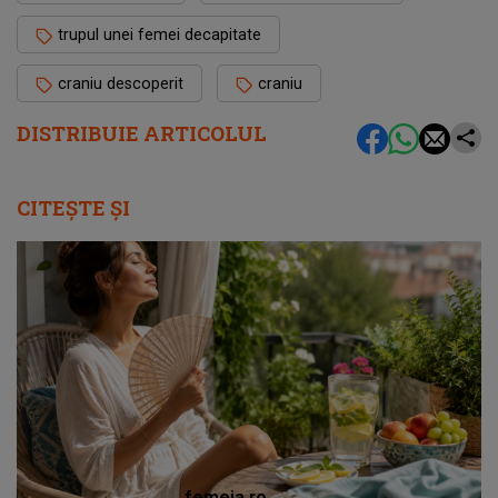
trupul unei femei decapitate
craniu descoperit
craniu
DISTRIBUIE ARTICOLUL
CITEȘTE ȘI
femeia.ro