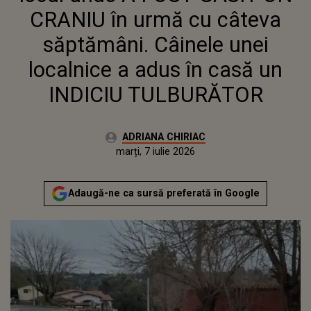
INDICIU TULBURĂTOR
CRANIU în urmă cu câteva
săptămâni. Câinele unei
localnice a adus în casă un
INDICIU TULBURĂTOR
Autor:
ADRIANA CHIRIAC
Publicat:
marți, 7 iulie 2026
Adaugă-ne ca sursă preferată în Google