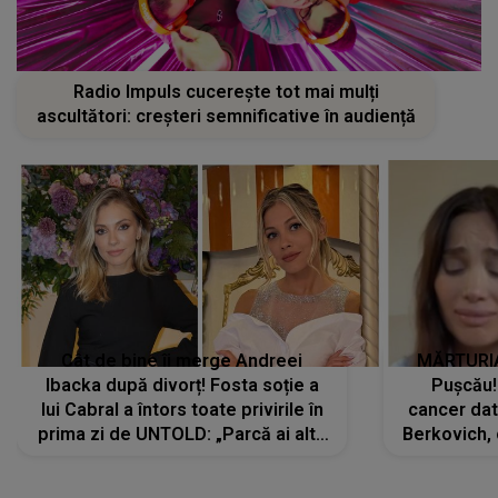
Radio Impuls cucerește tot mai mulți
ascultători: creșteri semnificative în audiență
Cât de bine îi merge Andreei
MĂRTURIA
Ibacka după divorț! Fosta soție a
Pușcău!
lui Cabral a întors toate privirile în
cancer dato
prima zi de UNTOLD: „Parcă ai altă
Berkovich, 
strălucire, emani putere,
accident ru
încredere, siguranță...”
Dacă nu 