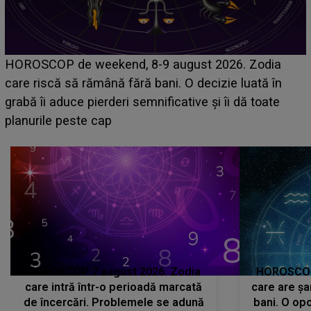
Emanuel a ținut ACEST DETALIU ASCUNS până
acum! În fața Alexandrei, concurentul din Casa Iubirii
face o MĂRTURISIRE NEAȘTEPTATĂ despre mama
sa: "I-am spus și ei în față, eu nu te iubesc pentru
că..."
HOROSCOP 7 august 2026. Zodia
HOROSCOP 
care intră într-o perioadă marcată
care are șa
de încercări. Problemele se adună
bani. O opo