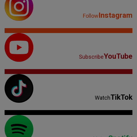
Instagram
Follow
YouTube
Subscribe
TikTok
Watch