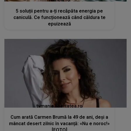
5 soluții pentru a-ți recăpăta energia pe
caniculă. Ce funcționează când căldura te
epuizează
tvmania.libertatea.ro
Cum arată Carmen Brumă la 49 de ani, deși a
mâncat desert zilnic în vacanță: «Nu e noroc!»
[FOTO]