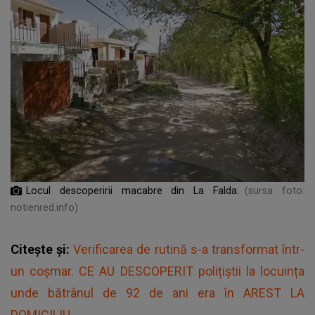
Locul descoperirii macabre din La Falda.
(sursa foto:
notienred.info)
Citește și:
Verificarea de rutină s-a transformat într-
un coșmar. CE AU DESCOPERIT polițiștii la locuința
unde bătrânul de 92 de ani era în AREST LA
DOMICILIU