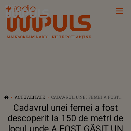
Radio Impuls
ACTUALITATE
CADAVRUL UNEI FEMEI A FOST
DESCOPERIT LA 150 DE METRI DE
Cadavrul unei femei a fost
LOCUL UNDE A FOST GĂSIT UN
CRANIU ÎN URMĂ CU CÂTEVA
descoperit la 150 de metri de
SĂPTĂMÂNI. CÂINELE UNEI
locul unde A FOST GĂSIT UN
LOCALNICE A ADUS ÎN CASĂ UN