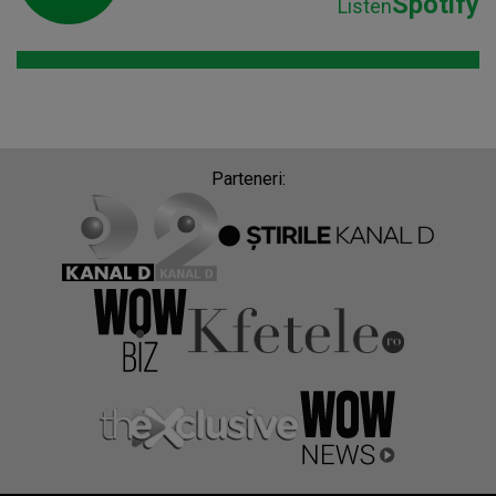
Spotify
Listen
Parteneri: