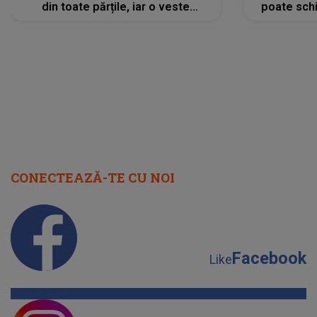
din toate părțile, iar o veste
poate schi
neașteptată îi dă planurile peste
la
cap
CONECTEAZĂ-TE CU NOI
Facebook
Like