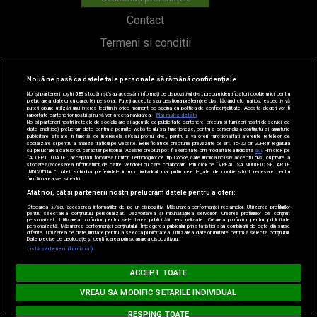
Contact
Termeni si conditii
Cod deontologic
Nouă ne pasă ca datele tale personale să rămână confidențiale
Regulamente
Noi și partenerii noștri
589
stocăm și/sau accesăm informații pe dispozitivul dvs., precum identificatorii cookie unici pentru
prelucrarea datelor cu caracter personal. Puteți accepta sau gestiona preferințele dvs. făcând clic mai jos, respectiv vă
puteți opune utilizării unui interes legitim în orice moment pe pagina cu politica de confidențialitate. Aceste alegeri vor fi
raportate partenerilor noștri și nu vă vor afecta navigarea.
Mai multe detalii
Noi si partenerii nostri (retelele de socializare si agentiile de publicitate partenere, precum si furnizorii nostri de servicii de
date analitice) prelucram date pentru a permite website-ului sa functioneze, pentru a personaliza continutul si anunturile
Categorii
publicitare afisate in functie de interesele si/sau profilul dvs., pentru a va oferi functionalitati aferente retelelor de
socializare si pentru a analiza traficul pe website. Beneficiati de drepturile prevazute de art. 15-22 din GDPR in legatura
cu prelucrarea datelor cu caracter personal. Aceste drepturi pot fi exercitate prin modalitatea indicata
aici
. Prin click pe
“ACCEPT TOATE”, acceptati folosirea tuturor Tehnologiilor de tip Cookie, care implica inclusiv acceptul dvs. cu privire la
Stiri
stocarea/accesarea informatiilor de catre Vendor-ii cu care colaboram. Prin click pe “VREAU SA MODIFIC SETARILE
INDIVIDUAL” puteti schimba preferintele in mod individual, mai putin cele legate de cookie strict necesare pentru
functionarea website-ului.
Emisiuni
Atât noi, cât și partenerii noștri prelucrăm datele pentru a oferi:
Stocarea și/sau accesarea informațiilor de pe un dispozitiv. Măsurarea performanței reclamelor. Utilizarea profilurilor
Echipa
pentru selectarea conținutului personalizat. Dezvoltarea și îmbunătățirea serviciilor. Crearea profilurilor de conținut
personalizat. Utilizarea profilurilor pentru selectarea publicității personalizate. Crearea profilurilor pentru publicitate
personalizată. Măsurarea performanței conținutului. Înțelegerea publicului prin statistici sau combinații de date din surse
PODCAST
diferite. Utilizarea de date limitate pentru a selecta publicitatea. Utilizarea datelor limitate pentru a selecta conținutul.
Date precise de geolocație și identificarea prin scanarea dispozitivului.
Listă parteneri (furnizori)
Concursuri
MUSIC NON STOP
ACCEPT TOATE
Loading...
HOT40
INNA - Morenito
VREAU SA MODIFIC SETARILE INDIVIDUAL
RESPING TOATE