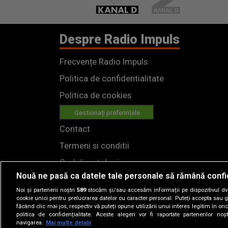
Despre Radio Impuls
Frecvențe Radio Impuls
Politica de confidentialitate
Politica de cookies
Gestionați preferințele
Contact
Termeni si conditii
Cod deontologic
Nouă ne pasă ca datele tale personale să rămână confi
Regulamente
Noi și partenerii noștri
589
stocăm și/sau accesăm informații pe dispozitivul dvs.
cookie unici pentru prelucrarea datelor cu caracter personal. Puteți accepta sau g
făcând clic mai jos, respectiv vă puteți opune utilizării unui interes legitim în 
politica de confidențialitate. Aceste alegeri vor fi raportate partenerilor no
navigarea.
Mai multe detalii