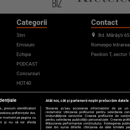
Categorii
Contact
Stiri
Bd. Mărăști 65
Emisiuni
Romexpo Intrarea
Echipa
Pavilion T, sector 
PODCAST
Concursuri
HOT40
dențiale
Atât noi, cât și partenerii noștri prelucrăm datele 
, precum identificatorii
Stocarea și/sau accesarea informațiilor de pe un 
reclamelor. Utilizarea profilurilor pentru selectarea con
estiona preferințele dvs.
îmbunătățirea serviciilor. Crearea profilurilor de conținu
orice moment pe pagina cu
pentru selectarea publicității personalizate. Crearea profil
ștri și nu vă vor afecta
Măsurarea performanței conținutului. Înțelegerea public
date din surse diferite. Utilizarea de date limitate pen