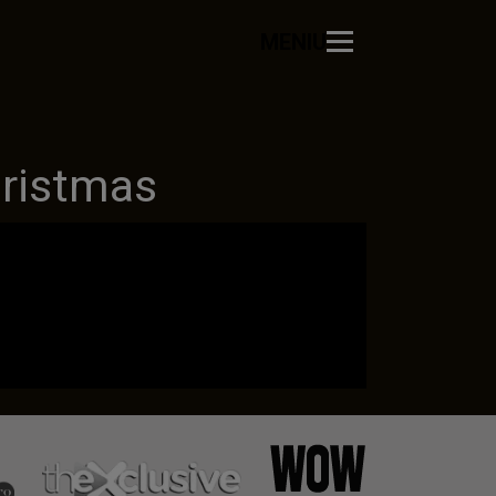
MENIU
ristmas