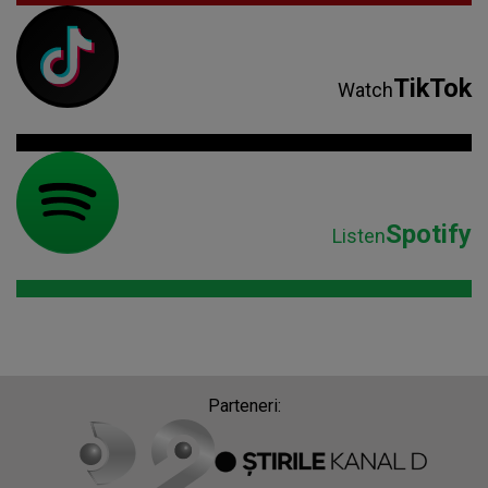
TikTok
Watch
Spotify
Listen
Parteneri: