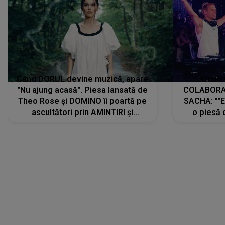
Când DORUL devine muzică, apare
Armin 
"Nu ajung acasă". Piesa lansată de
COLABORAR
Theo Rose și DOMINO îi poartă pe
SACHA: ""E
ascultători prin AMINTIRI și
o piesă 
REGĂSIRI, iar drumul emoțiilor
imediat pre
trece prin sufletul publicului:
cu mine șt
"Pentru toți cei care au plecat
păstrăm do
departe ca să le fie mai bine"