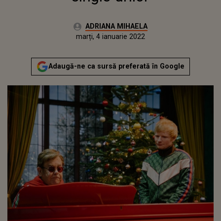
Autor:
ADRIANA MIHAELA
Publicat:
marți, 4 ianuarie 2022
Actualizat:
marți, 4 ianuarie 2022
Adaugă-ne ca sursă preferată în Google