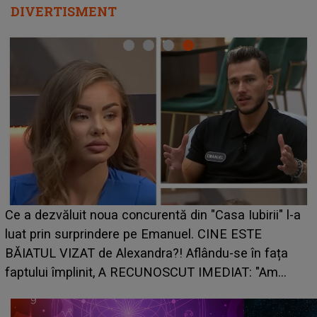
DIVERTISMENT
HOROSCOP de weekend, 8-9 august 2026. Zod
ii" l-a
care riscă să rămână fără bani. O decizie luată
grabă îi aduce pierderi semnificative și îi dă to
fața
planurile peste cap
"Am