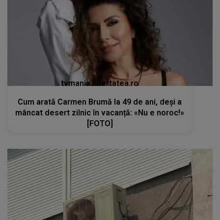
tvmania.libertatea.ro
Cum arată Carmen Brumă la 49 de ani, deși a
mâncat desert zilnic în vacanță: «Nu e noroc!»
[FOTO]