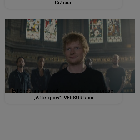
Crăciun
Ed Sheeran a lansat o versiune live a piesei
„Afterglow”. VERSURI aici