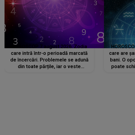
HOROSCOP 7 august 2026. Zodia
HOROSCOP 
care intră într-o perioadă marcată
care are șa
de încercări. Problemele se adună
bani. O opo
din toate părțile, iar o veste
poate schi
neașteptată îi dă planurile peste
la
cap