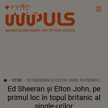
Radio Impuls
STIRI
ED SHEERAN ŞI ELTON JOHN, PE PRIMUL
LOC ÎN TOPUL BRITANIC AL SINGLE-
Ed Sheeran şi Elton John, pe
URILOR
primul loc în topul britanic al
single-urilor