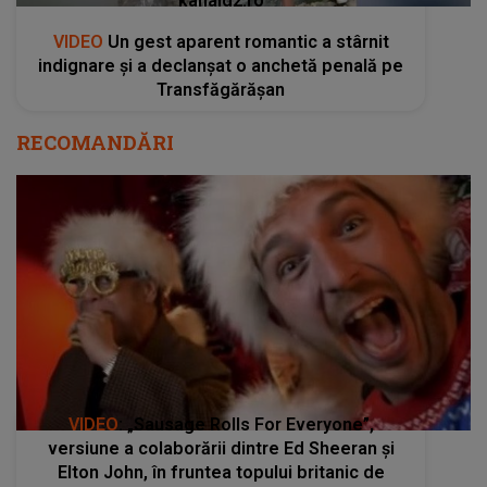
kanald2.ro
VIDEO
Un gest aparent romantic a stârnit
indignare și a declanșat o anchetă penală pe
Transfăgărășan
RECOMANDĂRI
VIDEO
: „Sausage Rolls For Everyone”,
versiune a colaborării dintre Ed Sheeran şi
Elton John, în fruntea topului britanic de