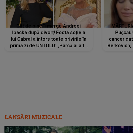
Cât de bine îi merge Andreei
MĂRTURIA
Ibacka după divorț! Fosta soție a
Pușcău!
lui Cabral a întors toate privirile în
cancer dato
prima zi de UNTOLD: „Parcă ai altă
Berkovich, 
strălucire, emani putere,
accident ru
încredere, siguranță...”
Dacă nu 
LANSĂRI MUZICALE