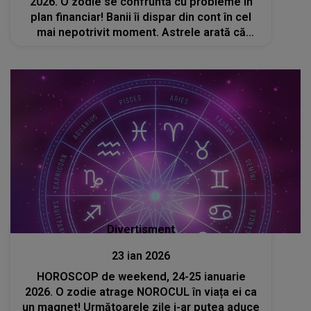
2026. O zodie se confruntă cu probleme în
plan financiar! Banii îi dispar din cont în cel
mai nepotrivit moment. Astrele arată că
învață o lecție dură după o serie de eșecuri
Divertisment
23 ian 2026
HOROSCOP de weekend, 24-25 ianuarie
2026. O zodie atrage NOROCUL în viața ei ca
un magnet! Următoarele zile i-ar putea aduce