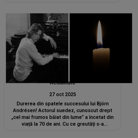
ceva ce o apasă pe suflet de ani buni: "Păcat
că n-a fost..."
Actualitate
27 oct 2025
Durerea din spatele succesului lui Björn
Andrésen! Actorul suedez, cunoscut drept
„cel mai frumos băiat din lume” a încetat din
viață la 70 de ani. Cu ce greutăți s-a
confruntat acesta de-a lungul anilor?