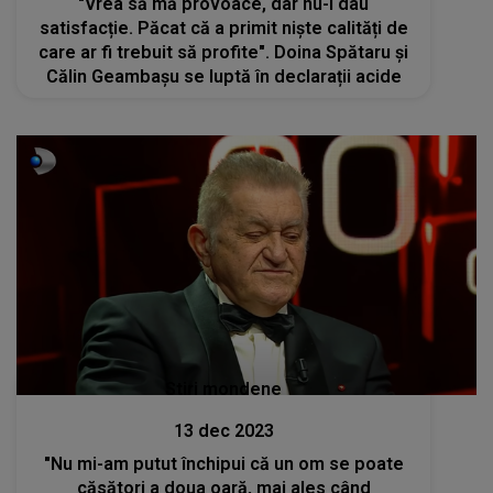
"Vrea să mă provoace, dar nu-i dau
satisfacție. Păcat că a primit niște calități de
care ar fi trebuit să profite". Doina Spătaru și
Călin Geambașu se luptă în declarații acide
Stiri mondene
13 dec 2023
"Nu mi-am putut închipui că un om se poate
căsători a doua oară, mai ales când