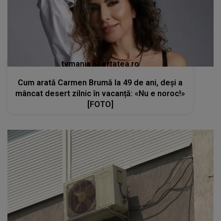
tvmania.libertatea.ro
Cum arată Carmen Brumă la 49 de ani, deși a
mâncat desert zilnic în vacanță: «Nu e noroc!»
[FOTO]