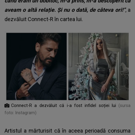
când eram un dobitoc, m-a prins, m-a descoperit că
aveam o altă relație. Și nu o dată, de câteva ori!”
, a
dezvăluit Connect-R în cartea lui.
Connect-R a dezvăluit că i-a fost infidel soției lui
(sursa
foto: Instagram)
Artistul a mărturisit că în aceea perioadă consuma