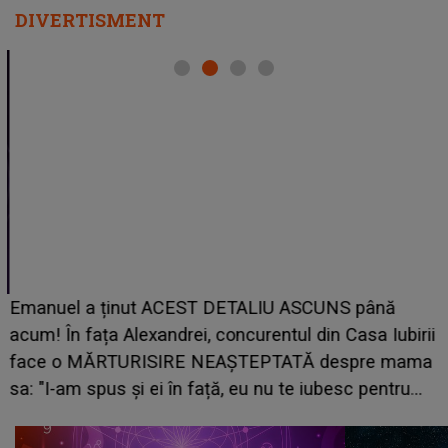
DIVERTISMENT
Emanuel a ținut ACEST DETALIU ASCUNS până
acum! În fața Alexandrei, concurentul din Casa Iubirii
face o MĂRTURISIRE NEAȘTEPTATĂ despre mama
sa: "I-am spus și ei în față, eu nu te iubesc pentru
că..."