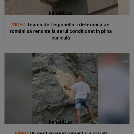
kanald2.ro
VIDEO
Teama de Legionella îi determină pe
români să renunțe la aerul condiționat în plină
caniculă
kanald2.ro
VIDEO
Un gest aparent romantic a stârnit