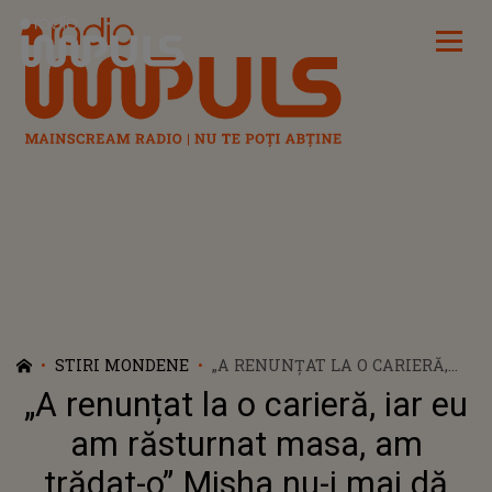
Radio Impuls
STIRI MONDENE
„A RENUNȚAT LA O CARIERĂ,
IAR EU AM RĂSTURNAT MASA,
„A renunțat la o carieră, iar eu
AM TRĂDAT-O” MISHA NU-I MAI
DĂ NICIO ȘANSĂ LUI CONNECT-
am răsturnat masa, am
R. ADEVĂRATUL MOTIV PENTRU
trădat-o” Misha nu-i mai dă
CARE NU VREA SĂ AUDĂ DE O