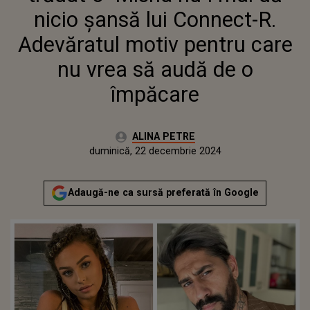
ÎMPĂCARE
nicio șansă lui Connect-R.
Adevăratul motiv pentru care
nu vrea să audă de o
împăcare
Autor:
ALINA PETRE
Publicat:
luni, 1 ianuarie 2024
Actualizat:
duminică, 22 decembrie 2024
Adaugă-ne ca sursă preferată în Google