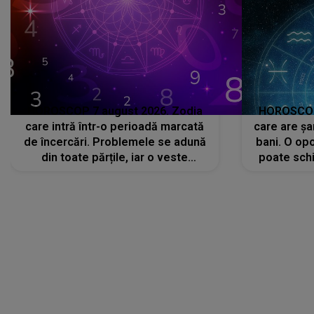
HOROSCOP 7 august 2026. Zodia
HOROSCOP 
care intră într-o perioadă marcată
care are șa
de încercări. Problemele se adună
bani. O opo
din toate părțile, iar o veste
poate schi
neașteptată îi dă planurile peste
la
cap