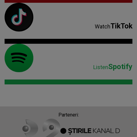
TikTok
Watch
Spotify
Listen
Parteneri: