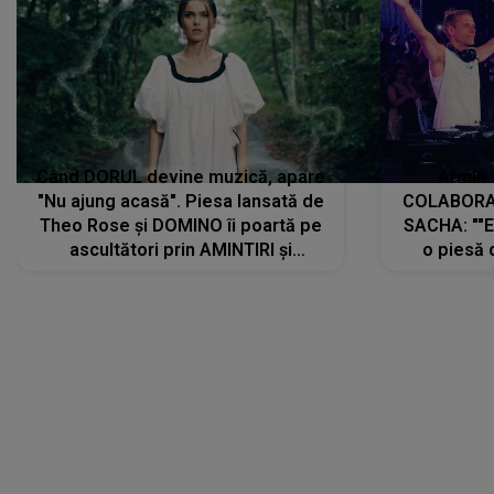
Când DORUL devine muzică, apare
Armin 
"Nu ajung acasă". Piesa lansată de
COLABORAR
Theo Rose și DOMINO îi poartă pe
SACHA: ""E
ascultători prin AMINTIRI și
o piesă 
REGĂSIRI, iar drumul emoțiilor
imediat pre
trece prin sufletul publicului:
cu mine șt
"Pentru toți cei care au plecat
păstrăm do
departe ca să le fie mai bine"