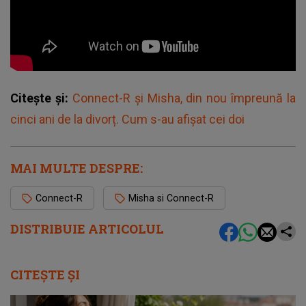
Citește și:
Connect-R și Misha, din nou împreună la
cinci ani de la divorț. Cum s-au afișat cei doi
MAI MULTE DESPRE:
Connect-R
Misha si Connect-R
DISTRIBUIE ARTICOLUL
CITEȘTE ȘI