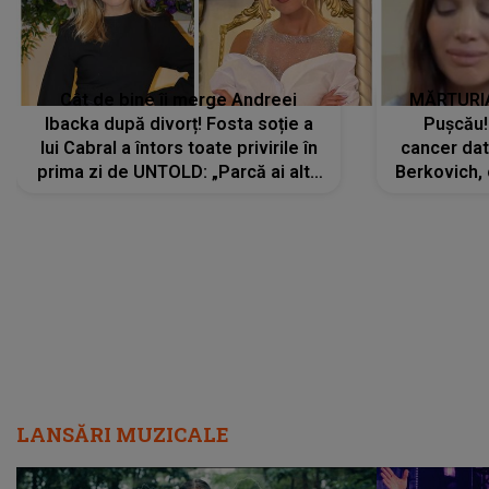
Cât de bine îi merge Andreei
MĂRTURIA
Ibacka după divorț! Fosta soție a
Pușcău!
lui Cabral a întors toate privirile în
cancer dato
prima zi de UNTOLD: „Parcă ai altă
Berkovich, 
strălucire, emani putere,
accident ru
încredere, siguranță...”
Dacă nu 
LANSĂRI MUZICALE