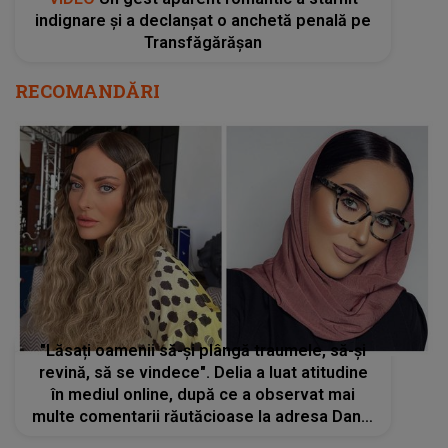
indignare și a declanșat o anchetă penală pe
Transfăgărășan
RECOMANDĂRI
"Lăsați oamenii să-și plângă traumele, să-și
revină, să se vindece". Delia a luat atitudine
în mediul online, după ce a observat mai
multe comentarii răutăcioase la adresa Danei
Roba