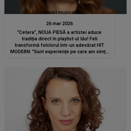
Lansări muzicale
26 mar 2026
"Cetera", NOUA PIESĂ a artistei aduce
tradiția direct în playlist-ul tău! Feli
transformă folclorul într-un adevărat HIT
MODERN: "Sunt experiențe pe care am simțit
să le spun direct, sincer, fără filtre"