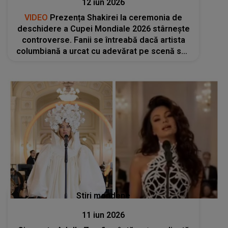
12 iun 2026
VIDEO
Prezența Shakirei la ceremonia de
deschidere a Cupei Mondiale 2026 stârnește
controverse. Fanii se întreabă dacă artista
columbiană a urcat cu adevărat pe scenă sau
a fost înlocuită de o sosie: „Nu arată ca
Shakira? Nu văd bine?”
Stiri mondene
11 iun 2026