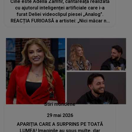
Cine este Adella Zamfir, cântăreața realizată
cu ajutorul inteligenței artificiale care i-a
furat Deliei videoclipul piesei „Analog”.
REACȚIA FURIOASĂ a artistei: „Nici măcar nu
s-au obosit să înlocuiască...”
Stiri mondene
29 mai 2026
APARIȚIA CARE A SURPRINS PE TOATĂ
LUMEA! Imaginile au spus multe, dar