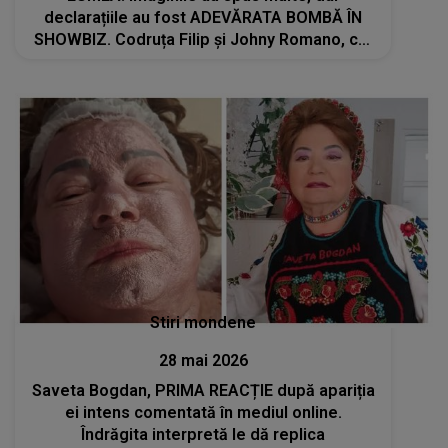
declarațiile au fost ADEVĂRATA BOMBĂ ÎN
SHOWBIZ. Codruța Filip și Johny Romano, cel
mai nou cuplu?: "Până la căsătorie sunt..."
Stiri mondene
28 mai 2026
Saveta Bogdan, PRIMA REACȚIE după apariția
ei intens comentată în mediul online.
Îndrăgita interpretă le dă replica