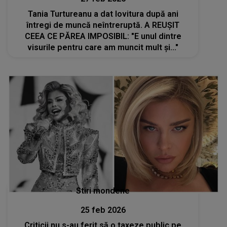
Tania Turtureanu a dat lovitura după ani
întregi de muncă neîntreruptă. A REUȘIT
CEEA CE PĂREA IMPOSIBIL: "E unul dintre
visurile pentru care am muncit mult și..."
Stiri mondene
25 feb 2026
Criticii nu s-au ferit să o taxeze public pe