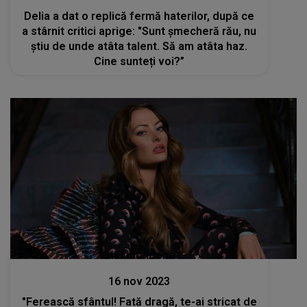
Delia a dat o replică fermă haterilor, după ce
a stârnit critici aprige: "Sunt șmecheră rău, nu
știu de unde atâta talent. Să am atâta haz.
Cine sunteți voi?”
Stiri mondene
16 nov 2023
"Ferească sfântul! Fată dragă, te-ai stricat de