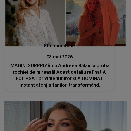
Stiri mondene
08 mai 2026
IMAGINI SURPRIZĂ cu Andreea Bălan la proba
rochiei de mireasă! Acest detaliu rafinat A
ECLIPSAT privirile tuturor și A DOMINAT
instant atenția fanilor, transformând
APARIȚIA artistei într-una demnă de o
poveste de film