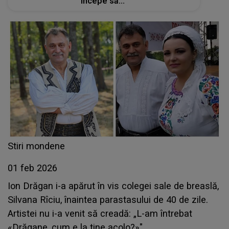
începe să..."
Stiri mondene
01 feb 2026
Ion Drăgan i-a apărut în vis colegei sale de breaslă,
Silvana Rîciu, înaintea parastasului de 40 de zile.
Artistei nu i-a venit să creadă: „L-am întrebat
«Drăgane, cum e la tine acolo?»"