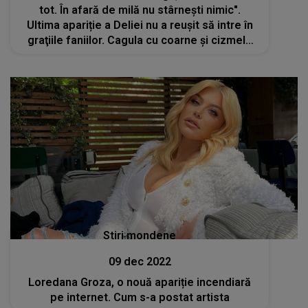
tot. În afară de milă nu stârnești nimic".
Ultima apariție a Deliei nu a reuşit să intre în
graţiile faniilor. Cagula cu coarne și cizmele
gigantice, subiect aprins de discuții pe
internet
Stiri mondene
09 dec 2022
Loredana Groza, o nouă apariție incendiară
pe internet. Cum s-a postat artista