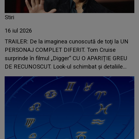
Stiri
16 iul 2026
TRAILER: De la imaginea cunoscută de toţi la UN
PERSONAJ COMPLET DIFERIT. Tom Cruise
surprinde în filmul „Digger” CU O APARIȚIE GREU
DE RECUNOSCUT. Look-ul schimbat şi detaliile
personajului au făcut ca mulţi fani să privească de
două ori imaginile