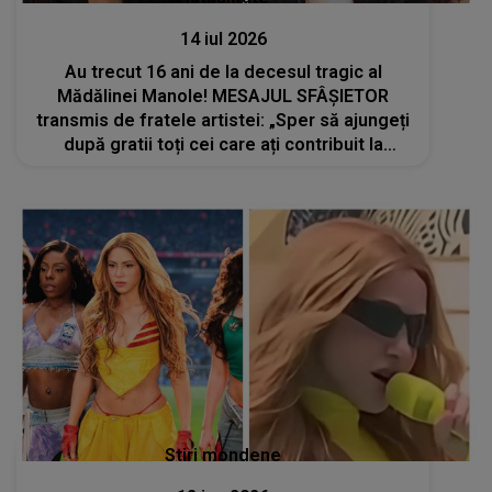
14 iul 2026
Au trecut 16 ani de la decesul tragic al
Mădălinei Manole! MESAJUL SFÂȘIETOR
transmis de fratele artistei: „Sper să ajungeți
după gratii toți cei care ați contribuit la
moartea Mădălinei”
Stiri mondene