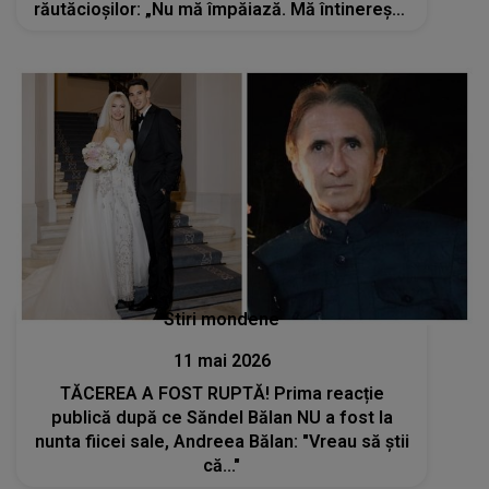
răutăcioșilor: „Nu mă împăiază. Mă întinerește
cu 30 de ani”
Stiri mondene
11 mai 2026
TĂCEREA A FOST RUPTĂ! Prima reacție
publică după ce Săndel Bălan NU a fost la
nunta fiicei sale, Andreea Bălan: "Vreau să știi
că..."