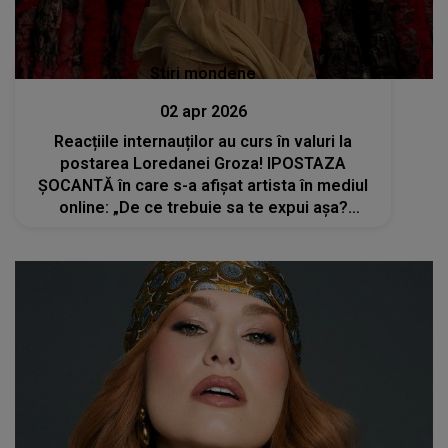
Stiri mondene
02 apr 2026
Reacțiile internauților au curs în valuri la
postarea Loredanei Groza! IPOSTAZA
ȘOCANTĂ în care s-a afișat artista în mediul
online: „De ce trebuie sa te expui așa?
Aveam alta impresie despre o așa vedeta, cu
o voce de neegalat!”