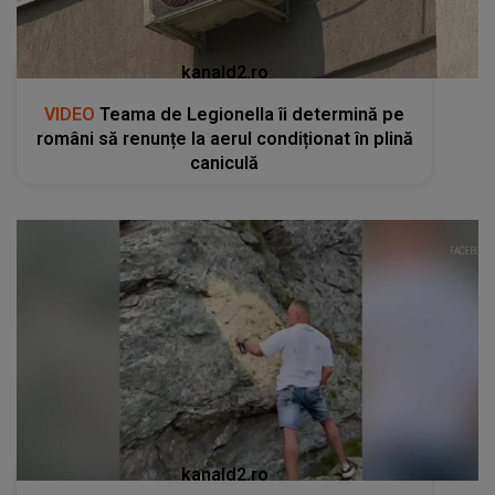
kanald2.ro
VIDEO
Teama de Legionella îi determină pe
români să renunțe la aerul condiționat în plină
caniculă
kanald2.ro