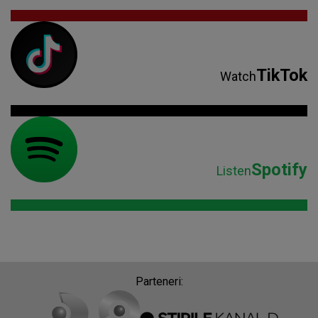
TikTok
Watch
Spotify
Listen
Parteneri: