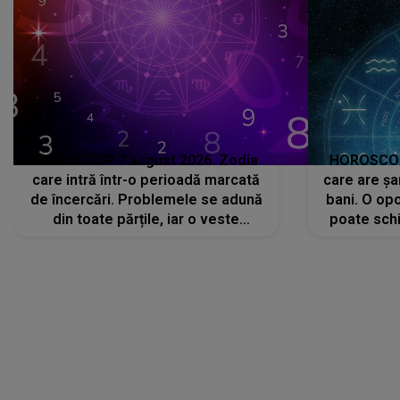
HOROSCOP 7 august 2026. Zodia
HOROSCOP 
care intră într-o perioadă marcată
care are șa
de încercări. Problemele se adună
bani. O opo
din toate părțile, iar o veste
poate schi
neașteptată îi dă planurile peste
la
cap