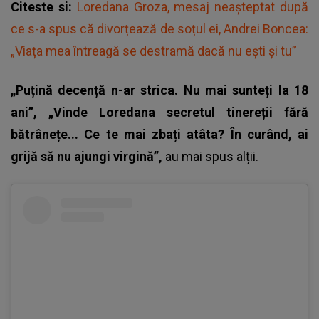
Citeste si:
Loredana Groza, mesaj neașteptat după
ce s-a spus că divorțează de soțul ei, Andrei Boncea:
„Viața mea întreagă se destramă dacă nu ești și tu”
„Puțină decență n-ar strica. Nu mai sunteți la 18
ani”, „Vinde Loredana secretul tinereții fără
bătrânețe... Ce te mai zbați atâta? În curând, ai
grijă să nu ajungi virgină”,
au mai spus alții.