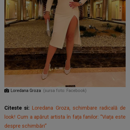
Loredana Groza
(sursa foto: Facebook)
Citeste si:
Loredana Groza, schimbare radicală de
look! Cum a apărut artista în fața fanilor: ”Viața este
despre schimbări”