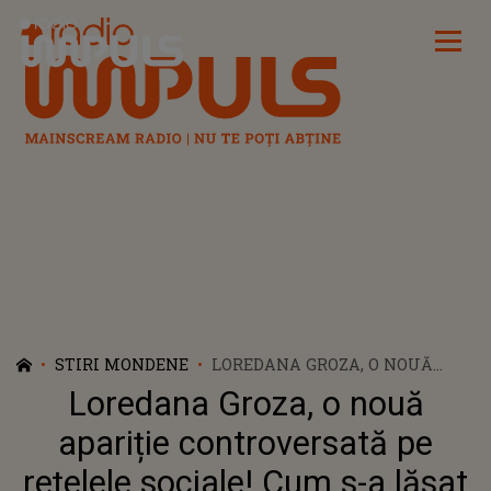
Radio Impuls
STIRI MONDENE
LOREDANA GROZA, O NOUĂ
APARIȚIE CONTROVERSATĂ PE
Loredana Groza, o nouă
REȚELELE SOCIALE! CUM S-A
LĂSAT ARTISTA
apariție controversată pe
FOTOGRAFIATĂ?! : „PUȚINĂ
rețelele sociale! Cum s-a lăsat
DECENȚĂ N-AR STRICA”