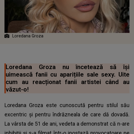
Loredana Groza
Loredana Groza nu încetează să își
uimească fanii cu aparițiile sale sexy. Uite
cum au reacționat fanii artistei când au
văzut-o!
Loredana Groza este cunoscută pentru stilul său
excentric și pentru îndrăzneala de care dă dovadă.
La vârsta de 51 de ani, vedeta a demonstrat că n-are
inhibiții și s-a filmat într-o ipostază provocatoare pe