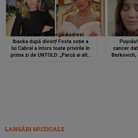
Cât de bine îi merge Andreei
MĂRTURIA
Ibacka după divorț! Fosta soție a
Pușcău!
lui Cabral a întors toate privirile în
cancer dato
prima zi de UNTOLD: „Parcă ai altă
Berkovich, 
strălucire, emani putere,
accident ru
încredere, siguranță...”
Dacă nu 
LANSĂRI MUZICALE