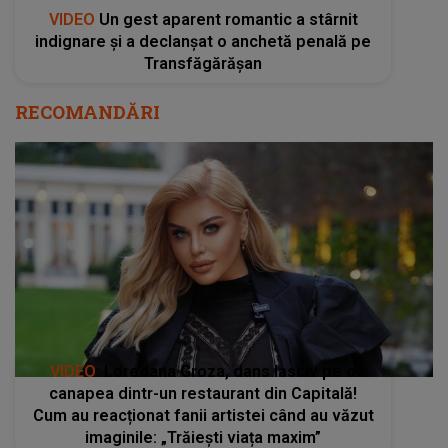
VIDEO
Un gest aparent romantic a stârnit
indignare și a declanșat o anchetă penală pe
Transfăgărășan
RECOMANDĂRI
VIDEO
: Loredana Groza, dans lasciv pe o
canapea dintr-un restaurant din Capitală!
Cum au reacționat fanii artistei când au văzut
imaginile: „Trăiești viața maxim”