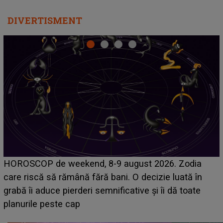
DIVERTISMENT
Emanuel a ținut ACEST DETALIU ASCUNS până
acum! În fața Alexandrei, concurentul din Casa Iubirii
face o MĂRTURISIRE NEAȘTEPTATĂ despre mama
sa: "I-am spus și ei în față, eu nu te iubesc pentru
că..."