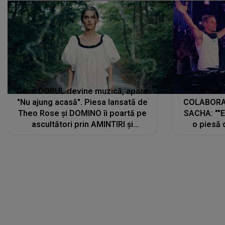
Când DORUL devine muzică, apare
Armin 
"Nu ajung acasă". Piesa lansată de
COLABORAR
Theo Rose și DOMINO îi poartă pe
SACHA: ""E
ascultători prin AMINTIRI și
o piesă 
REGĂSIRI, iar drumul emoțiilor
imediat pre
trece prin sufletul publicului:
cu mine șt
"Pentru toți cei care au plecat
păstrăm do
departe ca să le fie mai bine"