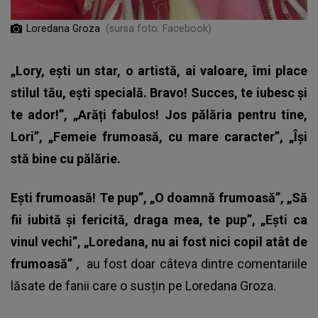
Loredana Groza
(sursa foto: Facebook)
„Lory, ești un star, o artistă, ai valoare, îmi place
stilul tău, ești specială. Bravo! Succes, te iubesc și
te ador!”, „Arăți fabulos! Jos pălăria pentru tine,
Lori”, „Femeie frumoasă, cu mare caracter”, „Își
stă bine cu pălărie.
Ești frumoasă! Te pup”, „O doamnă frumoasă”, „Să
fii iubită și fericită, draga mea, te pup”, „Ești ca
vinul vechi”, „Loredana, nu ai fost nici copil atât de
frumoasă”
,
au fost doar câteva dintre comentariile
lăsate de fanii care o susțin pe
Loredana Groza
.