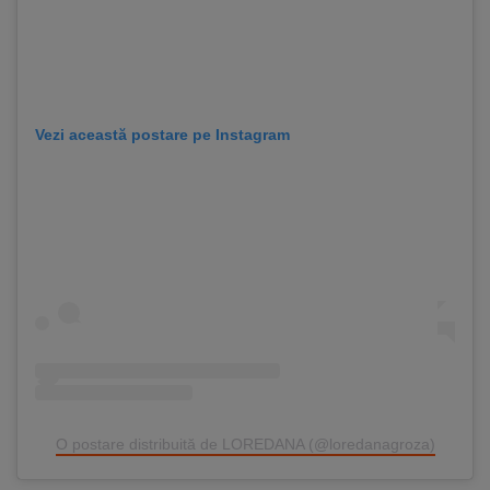
Vezi această postare pe Instagram
O postare distribuită de LOREDANA (@loredanagroza)