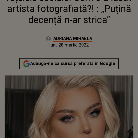
artista fotografiată?! : „Puțină
decență n-ar strica”
Autor:
ADRIANA MIHAELA
Publicat:
luni, 28 martie 2022
Actualizat:
luni, 28 martie 2022
Adaugă-ne ca sursă preferată în Google