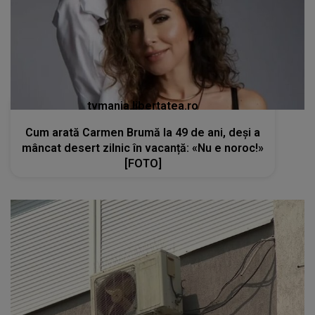
tvmania.libertatea.ro
Cum arată Carmen Brumă la 49 de ani, deși a
mâncat desert zilnic în vacanță: «Nu e noroc!»
[FOTO]