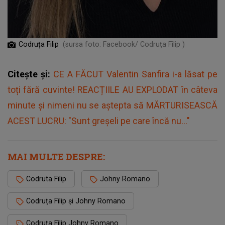
Codruța Filip
(sursa foto: Facebook/ Codruța Filip )
Citește și:
CE A FĂCUT Valentin Sanfira i-a lăsat pe
toți fără cuvinte! REACȚIILE AU EXPLODAT în câteva
minute şi nimeni nu se aştepta să MĂRTURISEASCĂ
ACEST LUCRU: "Sunt greşeli pe care încă nu..."
MAI MULTE DESPRE:
Codruta Filip
Johny Romano
Codruța Filip și Johny Romano
Codruța Filip Johny Romano