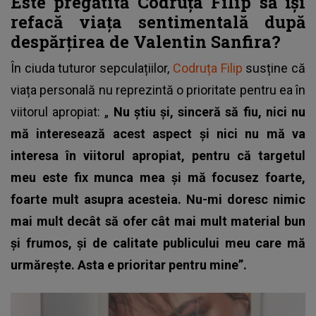
Este pregătită Codruța Filip să își
refacă viața sentimentală după
despărțirea de Valentin Sanfira?
În ciuda tuturor sepculațiilor,
Codruța Filip
susține că
viața personală nu reprezintă o prioritate pentru ea în
viitorul apropiat: „
Nu știu și, sinceră să fiu, nici nu
mă interesează acest aspect și nici nu mă va
interesa în viitorul apropiat, pentru că targetul
meu este fix munca mea și mă focusez foarte,
foarte mult asupra acesteia.
Nu-mi doresc nimic
mai mult decât să ofer cât mai mult material bun
și frumos,
și de calitate publicului meu care mă
urmărește. Asta e prioritar pentru mine”.