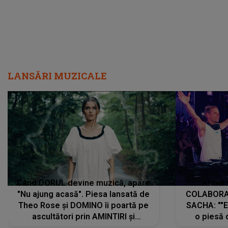
LANSĂRI MUZICALE
Când DORUL devine muzică, apare
Armin 
"Nu ajung acasă". Piesa lansată de
COLABORAR
Theo Rose și DOMINO îi poartă pe
SACHA: ""E
ascultători prin AMINTIRI și
o piesă 
REGĂSIRI, iar drumul emoțiilor
imediat pre