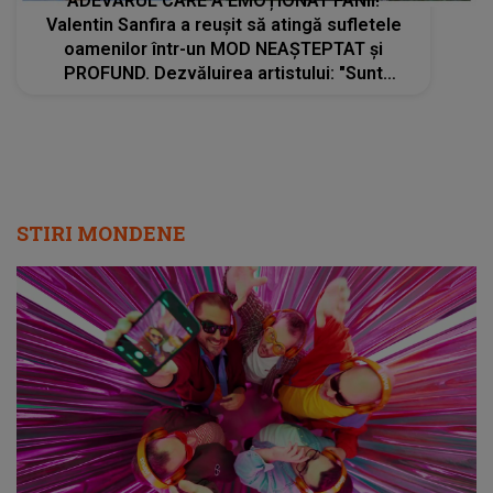
ADEVĂRUL CARE A EMOȚIONAT FANII!
Valentin Sanfira a reușit să atingă sufletele
oamenilor într-un MOD NEAȘTEPTAT și
PROFUND. Dezvăluirea artistului: "Sunt
bucurii, răni, speranțe și tăceri. Și totuși..."
STIRI MONDENE