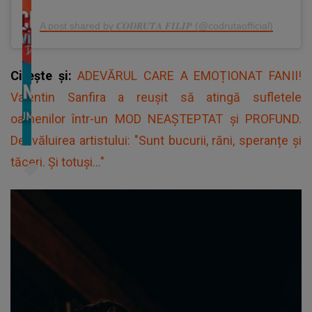
A post shared by 𝑪𝑶𝑫𝑹𝑼𝑻𝑨 𝑭𝑰𝑳𝑰𝑷 (@codrutaofficial)
Citește și:
ADEVĂRUL CARE A EMOȚIONAT FANII!
Valentin Sanfira a reușit să atingă sufletele
oamenilor într-un MOD NEAȘTEPTAT și PROFUND.
Dezvăluirea artistului: "Sunt bucurii, răni, speranțe și
tăceri. Și totuși..."