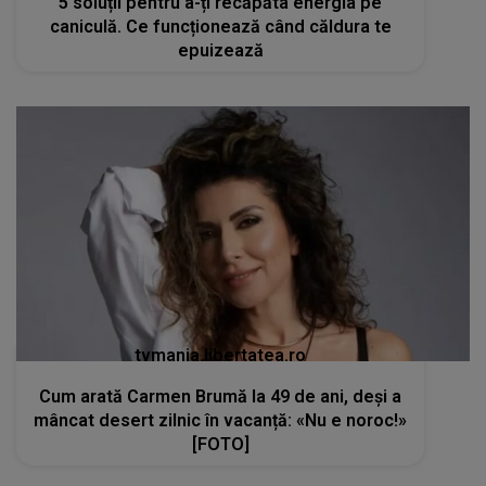
5 soluții pentru a-ți recăpăta energia pe
caniculă. Ce funcționează când căldura te
epuizează
tvmania.libertatea.ro
Cum arată Carmen Brumă la 49 de ani, deși a
mâncat desert zilnic în vacanță: «Nu e noroc!»
[FOTO]