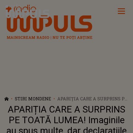
Radio Impuls
STIRI MONDENE
APARIȚIA CARE A SURPRINS PE
TOATĂ LUMEA! IMAGINILE AU
APARIȚIA CARE A SURPRINS
SPUS MULTE, DAR
DECLARAȚIILE AU FOST
PE TOATĂ LUMEA! Imaginile
ADEVĂRATA BOMBĂ ÎN
au spus multe, dar declarațiile
SHOWBIZ. CODRUȚA FILIP ȘI