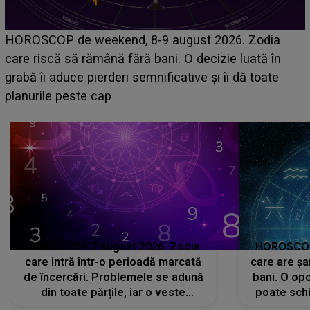
Emanuel a ținut ACEST DETALIU ASCUNS până
acum! În fața Alexandrei, concurentul din Casa Iubirii
face o MĂRTURISIRE NEAȘTEPTATĂ despre mama
sa: "I-am spus și ei în față, eu nu te iubesc pentru
că..."
HOROSCOP 7 august 2026. Zodia
HOROSCOP 
care intră într-o perioadă marcată
care are șa
de încercări. Problemele se adună
bani. O opo
din toate părțile, iar o veste
poate schi
neașteptată îi dă planurile peste
la