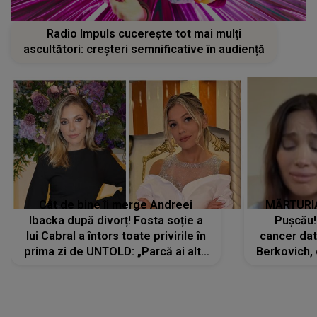
Radio Impuls cucerește tot mai mulți
ascultători: creșteri semnificative în audiență
Cât de bine îi merge Andreei
MĂRTURIA
Ibacka după divorț! Fosta soție a
Pușcău!
lui Cabral a întors toate privirile în
cancer dato
prima zi de UNTOLD: „Parcă ai altă
Berkovich, 
strălucire, emani putere,
accident ru
încredere, siguranță...”
Dacă nu 