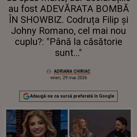
JOHNY ROMANO, CEL MAI NOU
au fost ADEVĂRATA BOMBĂ
CUPLU?: "PÂNĂ LA CĂSĂTORIE
SUNT..."
ÎN SHOWBIZ. Codruța Filip și
Johny Romano, cel mai nou
cuplu?: "Până la căsătorie
sunt..."
Autor:
ADRIANA CHIRIAC
Publicat:
vineri, 29 mai 2026
Actualizat:
vineri, 29 mai 2026
Adaugă-ne ca sursă preferată în Google