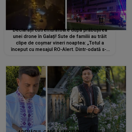
Declarații cutremurătoare după prăbușirea
unei drone în Galați! Sute de familii au trăit
clipe de coșmar vineri noaptea: „Totul a
început cu mesajul RO-Alert. Dintr-odată s-a
auzit o bubuitură puternică, o explozie care...”