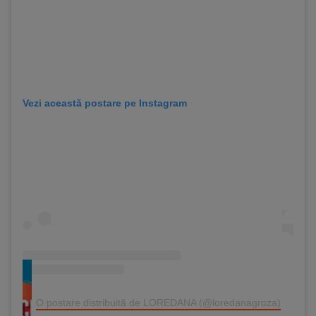
Vezi această postare pe Instagram
O postare distribuită de LOREDANA (@loredanagroza)