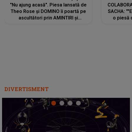
DIVERTISMENT
Emanuel a ținut ACEST DETALIU ASCUNS până
acum! În fața Alexandrei, concurentul din Casa Iubirii