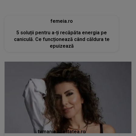
tvmania.libertatea.ro
Cum arată Carmen Brumă la 49 de ani, deși a
mâncat desert zilnic în vacanță: «Nu e noroc!»
[FOTO]