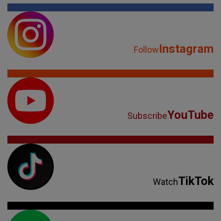
YouTube
Subscribe
TikTok
Watch
Spotify
Listen