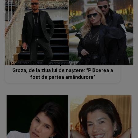
Cătălin Botezatu, despre sărutul cu Loredana
Groza, de la ziua lui de naștere: "Plăcerea a
fost de partea amândurora"
Nimeni NU SE AȘTEPTA să o vadă alături de
el. CINE ESTE BĂRBATUL lângă care Ileana
Sterp a apărut la un eveniment și CE AU
OBSERVAT internauții: "Bravo, Ileana! Să-ți
ajute Dumnezeu, să..."