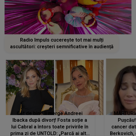
Cât de bine îi merge Andreei
MĂRTURIA
Ibacka după divorț! Fosta soție a
Pușcău!
lui Cabral a întors toate privirile în
cancer dato
prima zi de UNTOLD: „Parcă ai altă
Berkovich, 
strălucire, emani putere,
accident ru
încredere, siguranță...”
Dacă nu 