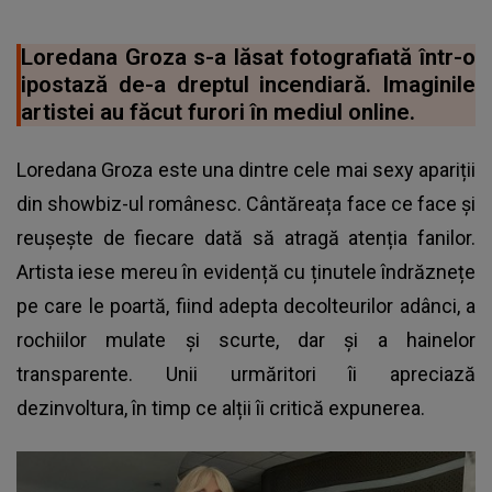
Loredana Groza s-a lăsat fotografiată într-o
ipostază de-a dreptul incendiară. Imaginile
artistei au făcut furori în mediul online.
Loredana Groza este una dintre cele mai sexy apariții
din showbiz-ul românesc. Cântăreața face ce face și
reușește de fiecare dată să atragă atenția fanilor.
Artista iese mereu în evidență cu ținutele îndrăznețe
pe care le poartă, fiind adepta decolteurilor adânci, a
rochiilor mulate și scurte, dar și a hainelor
transparente. Unii urmăritori îi apreciază
dezinvoltura, în timp ce alții îi critică expunerea.