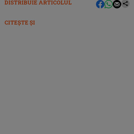
DISTRIBUIE ARTICOLUL
CITEȘTE ȘI
femeia.ro
5 soluții pentru a-ți recăpăta energia pe
caniculă. Ce funcționează când căldura te
epuizează