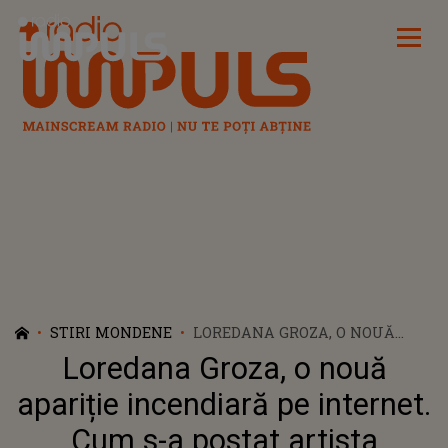
Radio Impuls
STIRI MONDENE
LOREDANA GROZA, O NOUĂ
APARIȚIE INCENDIARĂ PE
Loredana Groza, o nouă
INTERNET. CUM S-A POSTAT
ARTISTA
apariție incendiară pe internet.
Cum s-a postat artista