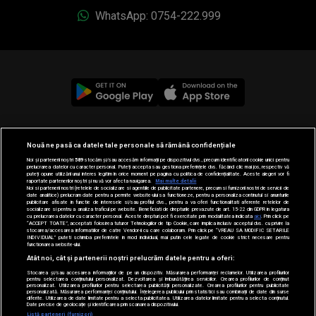
© 2019-2026 DOGAN MEDIA INTERNATIONAL SA, Toate
drepturile rezervate.
Nouă ne pasă ca datele tale personale să rămână confidențiale
Noi și partenerii noștri
589
stocăm și/sau accesăm informații pe dispozitivul dvs., precum identificatorii cookie unici pentru
prelucrarea datelor cu caracter personal. Puteți accepta sau gestiona preferințele dvs. făcând clic mai jos, respectiv vă
puteți opune utilizării unui interes legitim în orice moment pe pagina cu politica de confidențialitate. Aceste alegeri vor fi
raportate partenerilor noștri și nu vă vor afecta navigarea.
Mai multe detalii
Noi si partenerii nostri (retelele de socializare si agentiile de publicitate partenere, precum si furnizorii nostri de servicii de
date analitice) prelucram date pentru a permite website-ului sa functioneze, pentru a personaliza continutul si anunturile
publicitare afisate in functie de interesele si/sau profilul dvs., pentru a va oferi functionalitati aferente retelelor de
socializare si pentru a analiza traficul pe website. Beneficiati de drepturile prevazute de art. 15-22 din GDPR in legatura
cu prelucrarea datelor cu caracter personal. Aceste drepturi pot fi exercitate prin modalitatea indicata
aici
. Prin click pe
“ACCEPT TOATE”, acceptati folosirea tuturor Tehnologiilor de tip Cookie, care implica inclusiv acceptul dvs. cu privire la
stocarea/accesarea informatiilor de catre Vendor-ii cu care colaboram. Prin click pe “VREAU SA MODIFIC SETARILE
INDIVIDUAL” puteti schimba preferintele in mod individual, mai putin cele legate de cookie strict necesare pentru
functionarea website-ului.
Atât noi, cât și partenerii noștri prelucrăm datele pentru a oferi:
Stocarea și/sau accesarea informațiilor de pe un dispozitiv. Măsurarea performanței reclamelor. Utilizarea profilurilor
pentru selectarea conținutului personalizat. Dezvoltarea și îmbunătățirea serviciilor. Crearea profilurilor de conținut
personalizat. Utilizarea profilurilor pentru selectarea publicității personalizate. Crearea profilurilor pentru publicitate
personalizată. Măsurarea performanței conținutului. Înțelegerea publicului prin statistici sau combinații de date din surse
diferite. Utilizarea de date limitate pentru a selecta publicitatea. Utilizarea datelor limitate pentru a selecta conținutul.
Date precise de geolocație și identificarea prin scanarea dispozitivului.
Listă parteneri (furnizori)