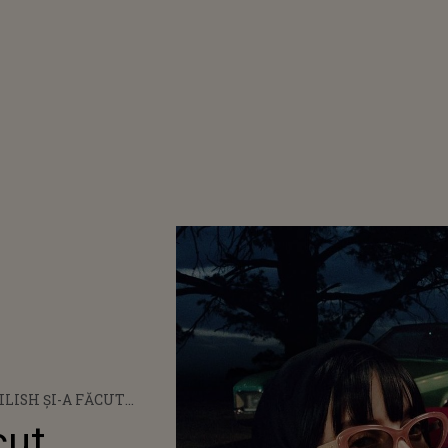
EILISH ȘI-A FĂCUT
A PE COVORUL ROȘU
cut
 PRIMA DATĂ ALĂTURI