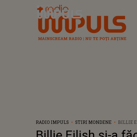
Radio Impuls
RADIO IMPULS
STIRI MONDENE
BILLIE 
APARIȚI
Billie Eilish și-a fă
PENTRU