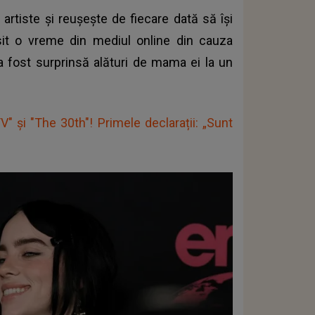
 artiste și reușește de fiecare dată să își
psit o vreme din mediul online din cauza
 a fost surprinsă alături de mama ei la un
TV" și "The 30th"! Primele declarații: „Sunt