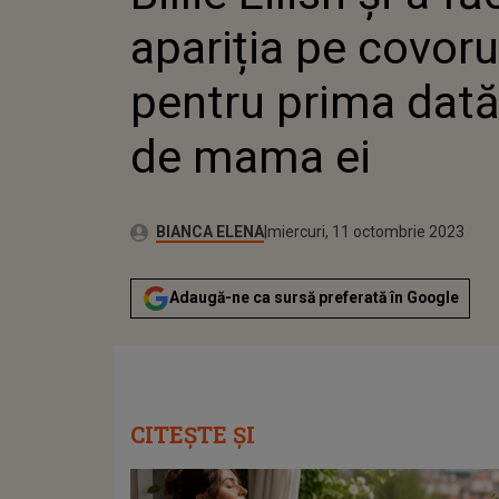
DE MAMA
apariția pe covoru
pentru prima dată 
de mama ei
Publicat:
Autor:
marți, 11 octombrie 2022
Actualizat:
BIANCA ELENA
miercuri, 11 octombrie 2023
Adaugă-ne ca sursă preferată în Google
CITEȘTE ȘI