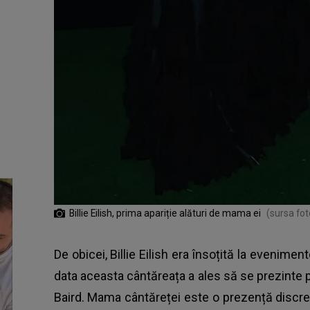
Billie Eilish, prima apariție alături de mama ei
(sursa fo
De obicei, Billie Eilish era însoțită la evenime
data aceasta cântăreața a ales să se prezinte 
Baird. Mama cântăreței este o prezență discret