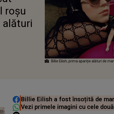
 EI
l roșu
alături
Billie Eilish, prima apariție alături de m
DISTRIBUIE ARTICOLUL
Billie Eilish a fost însoțită de 
Vezi primele imagini cu cele dou