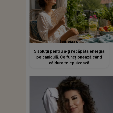
femeia.ro
5 soluții pentru a-ți recăpăta energia
pe caniculă. Ce funcționează când
căldura te epuizează