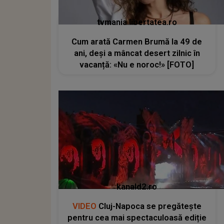
tvmania.libertatea.ro
Cum arată Carmen Brumă la 49 de
ani, deși a mâncat desert zilnic în
vacanță: «Nu e noroc!» [FOTO]
kanald2.ro
VIDEO
Cluj-Napoca se pregătește
pentru cea mai spectaculoasă ediție