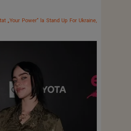
etat „Your Power” la Stand Up For Ukraine,