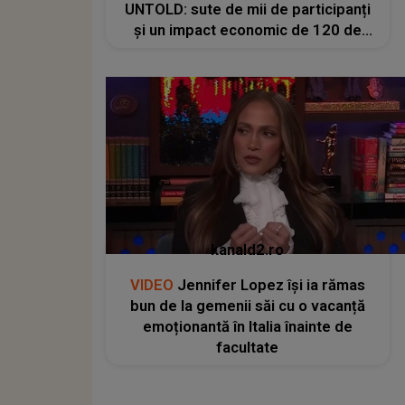
UNTOLD: sute de mii de participanți
și un impact economic de 120 de
milioane de euro
kanald2.ro
VIDEO
Jennifer Lopez își ia rămas
bun de la gemenii săi cu o vacanță
emoționantă în Italia înainte de
facultate