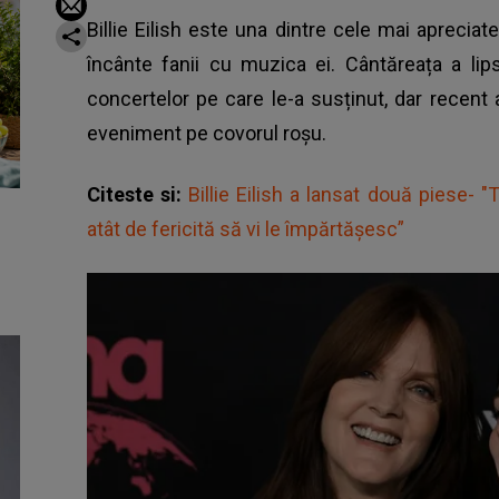
Billie Eilish este una dintre cele mai apreciate
încânte fanii cu muzica ei. Cântăreața a li
concertelor pe care le-a susținut, dar recent
eveniment pe covorul roșu.
Citeste si:
Billie Eilish a lansat două piese- "
atât de fericită să vi le împărtășesc”