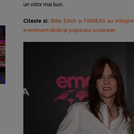
un viitor mai bun.
Citeste si:
Billie Eilish și FINNEAS au interpr
eveniment dedicat poporului ucrainean