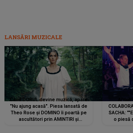
LANSĂRI MUZICALE
Când DORUL devine muzică, apare
Armin 
"Nu ajung acasă". Piesa lansată de
COLABORAR
Theo Rose și DOMINO îi poartă pe
SACHA: ""E
ascultători prin AMINTIRI și
o piesă 
REGĂSIRI, iar drumul emoțiilor
imediat pre
trece prin sufletul publicului:
cu mine șt