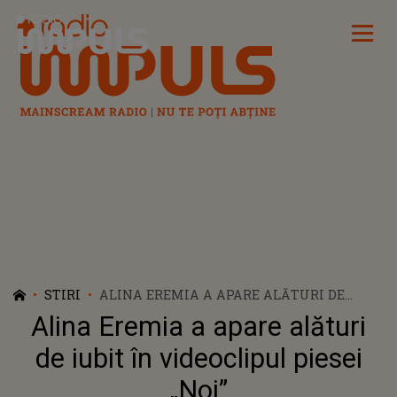
Radio Impuls
STIRI
ALINA EREMIA A APARE ALĂTURI DE
IUBIT ÎN VIDEOCLIPUL PIESEI „NOI”
Alina Eremia a apare alături
de iubit în videoclipul piesei
„Noi”