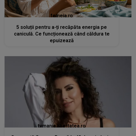
femeia.ro
5 soluții pentru a-ți recăpăta energia pe
caniculă. Ce funcționează când căldura te
epuizează
tvmania.libertatea.ro