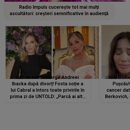
Radio Impuls cucerește tot mai mulți
ascultători: creșteri semnificative în audiență
Cât de bine îi merge Andreei
MĂRTURIA
Ibacka după divorț! Fosta soție a
Pușcău!
lui Cabral a întors toate privirile în
cancer dato
prima zi de UNTOLD: „Parcă ai altă
Berkovich, 
strălucire, emani putere,
accident ru
încredere, siguranță...”
Dacă nu 