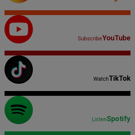
YouTube
Subscribe
TikTok
Watch
Spotify
Listen