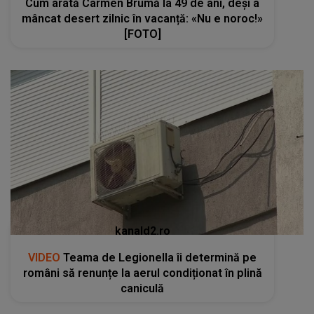
Cum arată Carmen Brumă la 49 de ani, deși a
mâncat desert zilnic în vacanță: «Nu e noroc!»
[FOTO]
kanald2.ro
VIDEO
Teama de Legionella îi determină pe
români să renunțe la aerul condiționat în plină
caniculă