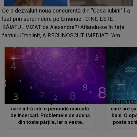
HOROSCOP de weekend, 8-9 augus
n "Casa Iubirii" l-a
care riscă să rămână fără bani. O d
l. CINE ESTE
grabă îi aduce pierderi semnificativ
lându-se în fața
planurile peste cap
T IMEDIAT: "Am
HOROSCOP 7 august 2026. Zodia
HOROSCOP 
care intră într-o perioadă marcată
care are șa
de încercări. Problemele se adună
bani. O opo
din toate părțile, iar o veste
poate schi
neașteptată îi dă planurile peste
la
cap