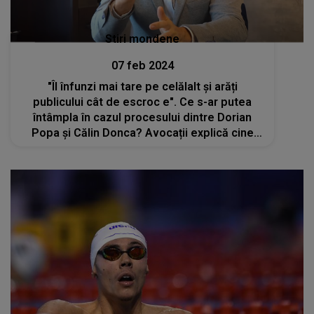
Stiri mondene
07 feb 2024
"Îl înfunzi mai tare pe celălalt și arăți
publicului cât de escroc e". Ce s-ar putea
întâmpla în cazul procesului dintre Dorian
Popa și Călin Donca? Avocații explică cine
are câștig de cauză