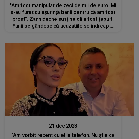
"Am fost manipulat de zeci de mii de euro. Mi
s-au furat cu ușurință banii pentru că am fost
prost". Zannidache susține că a fost țepuit.
Fanii se gândesc că acuzațiile se îndreaptă
către Alex Velea
Stiri mondene
21 dec 2023
"Am vorbit recent cu el la telefon. Nu știe ce