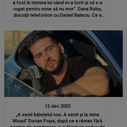
a fost în mintea lui când m-a lovit și că s-a
rugat pentru mine să nu mor". Dana Roba,
discuţii telefonice cu Daniel Balaciu. Ce a
putut să-i transmită este de-a dreptul ireal
Stiri mondene
12 dec 2023
„A venit băiețelul nou. A venit și la mine
Moșul” Dorian Popa, după ce a rămas fără