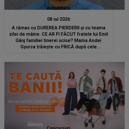
Actualitate
08 iul 2026
A rămas cu DUREREA PIERDERII și cu teama
zilei de mâine. CE AR FI FĂCUT fratele lui Emil
Gânj familiei tinerei ucise? Mama Andei
Gyurca trăiește cu FRICĂ după cele
întâmplate: "Noi nu mai avem niciun rost pe
fața Pământului. Când merg acasă eu nu..."
Concursuri