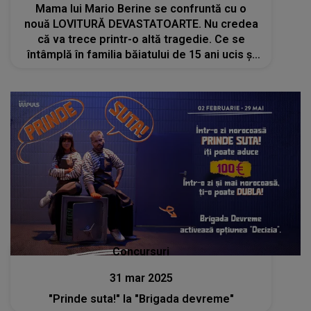
Mama lui Mario Berine se confruntă cu o
nouă LOVITURĂ DEVASTATOARTE. Nu credea
că va trece printr-o altă tragedie. Ce se
întâmplă în familia băiatului de 15 ani ucis și
îngropat de prieteni și cum s-a ajuns în
această situație
Concursuri
31 mar 2025
"Prinde suta!" la "Brigada devreme"