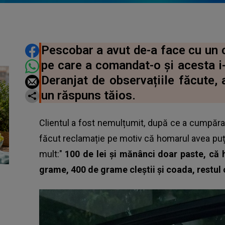
DISTRIBUIE ARTICOLUL
Pescobar a avut de-a face cu un 
pe care a comandat-o și acesta i-
Deranjat de observațiile făcute, a
un răspuns tăios.
Clientul a fost nemulțumit, după ce a cumpărat
făcut reclamație pe motiv că homarul avea puț
mult:"
100 de lei și mănânci doar paste, că
grame, 400 de grame cleștii și coada, restul 