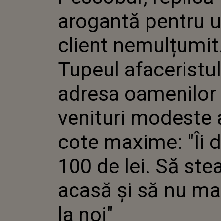
NEMULȚ
arogantă pentru 
TUPEUL
AFACERI
ADRESA
client nemulțumit
CU VEN
ATINGE 
Tupeul afaceristul
"ÎI DAU 1
STEA AC
MAI VIN
adresa oamenilor
venituri modeste 
cote maxime: "Îi 
100 de lei. Să ste
acasă și să nu ma
la noi"