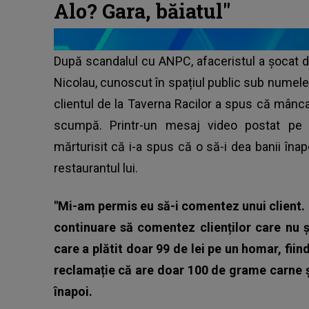
Alo? Gara, băiatul"
După scandalul cu ANPC, afaceristul a șocat di
Nicolau, cunoscut în spațiul public sub numel
clientul de la Taverna Racilor a spus că mânc
scumpă. Printr-un mesaj video postat pe 
mărturisit că i-a spus că o să-i dea banii îna
restaurantul lui.
"Mi-am permis eu să-i comentez unui client. D
continuare să comentez clienților care nu ș
care a plătit doar 99 de lei pe un homar, fii
reclamație că are doar 100 de grame carne ș
înapoi.