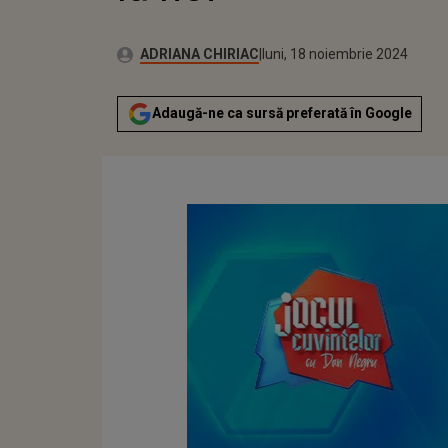
Publicat:
Autor:
sâmbătă, 18 noiembrie 2023
Actualizat:
ADRIANA CHIRIAC
luni, 18 noiembrie 2024
Adaugă-ne ca sursă preferată în Google