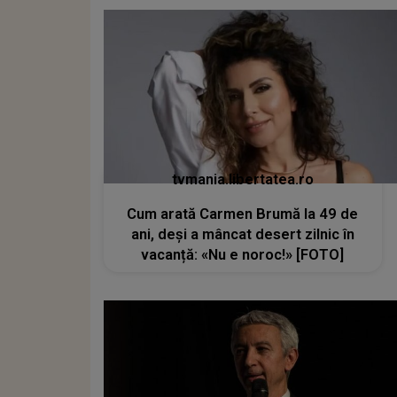
tvmania.libertatea.ro
Cum arată Carmen Brumă la 49 de
ani, deși a mâncat desert zilnic în
vacanță: «Nu e noroc!» [FOTO]