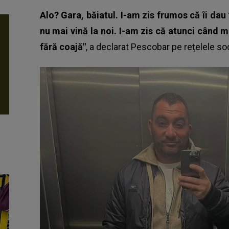
Alo? Gara, băiatul. I-am zis frumos că îi dau
nu mai vină la noi. I-am zis că atunci când 
fără coajă"
, a declarat
Pescobar
pe rețelele soc