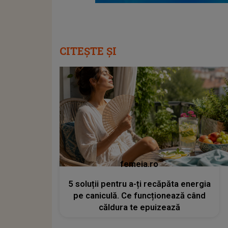
CITEȘTE ȘI
femeia.ro
5 soluții pentru a-ți recăpăta energia
pe caniculă. Ce funcționează când
căldura te epuizează