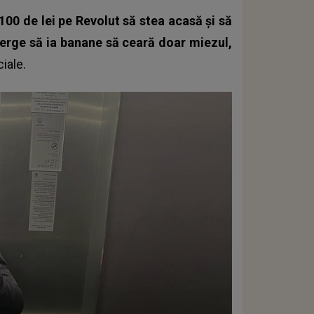
 100 de lei pe Revolut să stea acasă și să
merge să ia banane să ceară doar miezul,
iale.