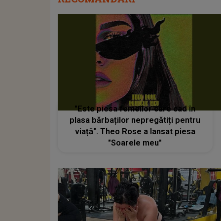
"Este piesa femeilor care cad în
plasa bărbaților nepregătiți pentru
viață". Theo Rose a lansat piesa
"Soarele meu"