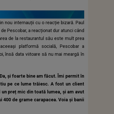
n nou internauții cu o reacție bizară. Paul
e de
Pescobar
, a reacționat dur atunci când
area de la restaurantul său este mult prea
aceeași platformă socială, Pescobar a
poi, însă data viitoare să nu mai meargă în
a, și foarte bine am făcut. Îmi permit în
tiu pe ce lume trăiesc. A fost un client
nd un preț mic din toată lumea, și am avut
i 400 de grame carapacea. Voia și banii