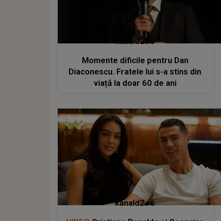
kanald2.ro
Momente dificile pentru Dan
Diaconescu. Fratele lui s-a stins din
viață la doar 60 de ani
kanald2.ro