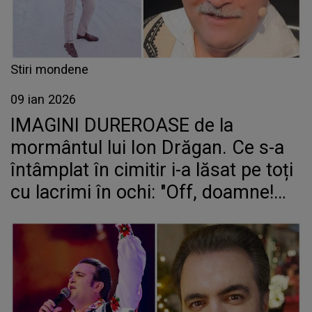
Stiri mondene
09 ian 2026
IMAGINI DUREROASE de la
mormântul lui Ion Drăgan. Ce s-a
întâmplat în cimitir i-a lăsat pe toți
cu lacrimi în ochi: "Off, doamne!
Păcat de el și...". E un moment
greu de privit