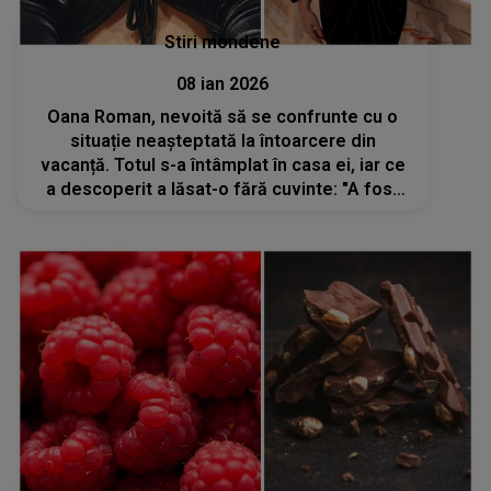
Stiri mondene
08 ian 2026
Oana Roman, nevoită să se confrunte cu o
situație neașteptată la întoarcere din
vacanță. Totul s-a întâmplat în casa ei, iar ce
a descoperit a lăsat-o fără cuvinte: "A fost
ceva rău. Am sărit din pat, efectiv, pentru că
nu știam ce..."