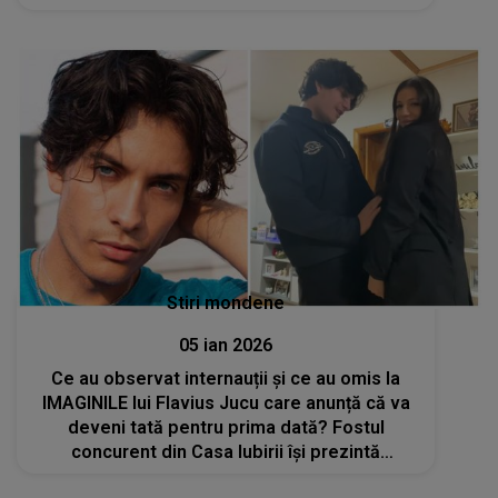
"Ni s-a părut cool, am mers la ei și suntem
îndrăgostiți de ce ne-a ieșit"
Stiri mondene
05 ian 2026
Ce au observat internauții și ce au omis la
IMAGINILE lui Flavius Jucu care anunță că va
deveni tată pentru prima dată? Fostul
concurent din Casa Iubirii își prezintă
partenera însărcinată și transmite bucurie