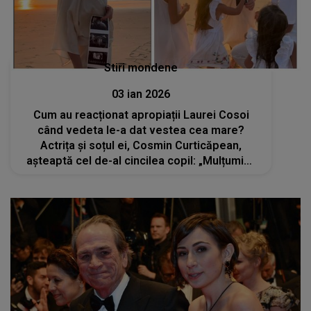
Stiri mondene
03 ian 2026
Cum au reacționat apropiații Laurei Cosoi
când vedeta le-a dat vestea cea mare?
Actrița și soțul ei, Cosmin Curticăpean,
așteaptă cel de-al cincilea copil: „Mulțumim,
Doamne pentru darul primit!”