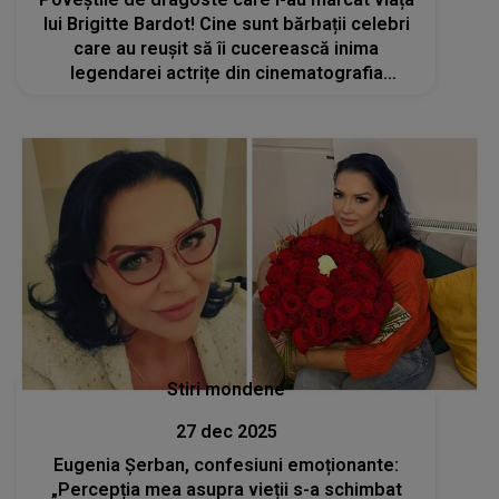
lui Brigitte Bardot! Cine sunt bărbații celebri
care au reușit să îi cucerească inima
legendarei actrițe din cinematografia
franceză? Ea s-a stins din viață la 91 de ani
Stiri mondene
27 dec 2025
Eugenia Șerban, confesiuni emoționante:
„Percepția mea asupra vieții s-a schimbat