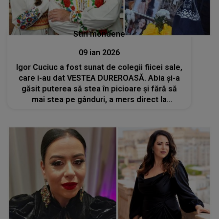
Stiri mondene
09 ian 2026
Igor Cuciuc a fost sunat de colegii fiicei sale,
care i-au dat VESTEA DUREROASĂ. Abia și-a
găsit puterea să stea în picioare și fără să
mai stea pe gânduri, a mers direct la
mormântul Andreei Cuciuc: "Plângeam și nu
aveam stare să...". CE S-A ÎNTÂMPLAT