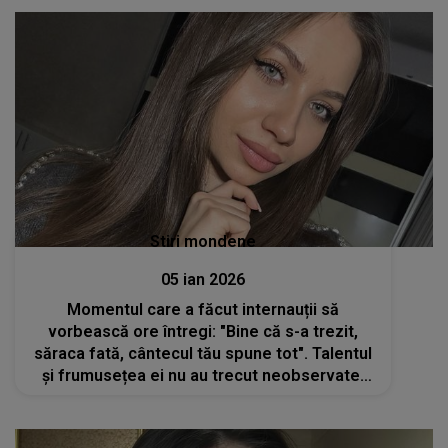
pură... dar ceva subtil a trecut neobservat
Stiri mondene
05 ian 2026
Momentul care a făcut internauții să
vorbească ore întregi: "Bine că s-a trezit,
săraca fată, cântecul tău spune tot". Talentul
și frumusețea ei nu au trecut neobservate,
dar ce a făcut Alexandra Cuhuteac în acest
clip TE VA SURPRINDE: "Ai plecat la timp"