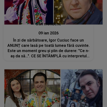
Stiri mondene
09 ian 2026
În zi de sărbătoare, Igor Cuciuc face un
ANUNȚ care lasă pe toată lumea fără cuvinte.
Este un moment greu și plin de durere: "Ce n-
aș da să...". CE SE ÎNTÂMPLĂ cu interpretul
din Republica Moldova în aceste momente și
ce l-a făcut să reacționeze așa