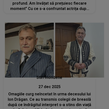
profund. Am învățat să prețuiesc fiecare
moment” Cu ce s-a confruntat actrița după
ce a învins cele două forme de cancer cu
care a fost diagnosticată?
Stiri mondene
27 dec 2025
Omagiile curg neîncetat în urma decesului lui
Ion Drăgan. Ce au transmis colegii de breaslă
după ce îndrăgitul interpret s-a stins din viață