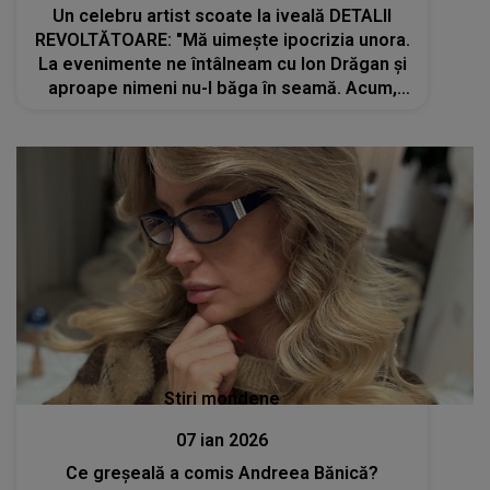
Un celebru artist scoate la iveală DETALII
REVOLTĂTOARE: "Mă uimește ipocrizia unora.
La evenimente ne întâlneam cu Ion Drăgan și
aproape nimeni nu-l băga în seamă. Acum,
brusc, toată lumea îl...". Adevărul pe care toți
îl ignorau
Stiri mondene
07 ian 2026
Ce greșeală a comis Andreea Bănică?