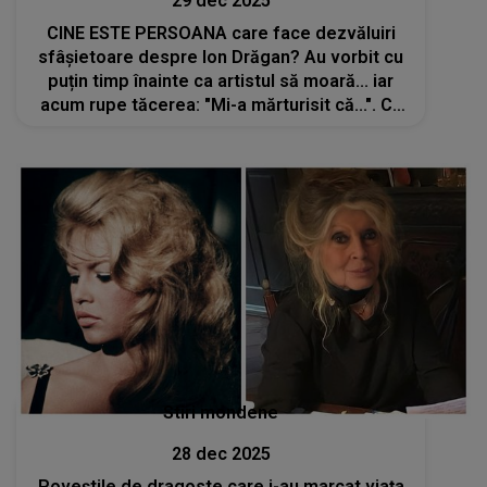
29 dec 2025
CINE ESTE PERSOANA care face dezvăluiri
sfâșietoare despre Ion Drăgan? Au vorbit cu
puțin timp înainte ca artistul să moară... iar
acum rupe tăcerea: "Mi-a mărturisit că...". Ca
să nu existe loc de interpretări, momentul
CONVERSAȚIEI a fost făcut public
Stiri mondene
28 dec 2025
Poveștile de dragoste care i-au marcat viața