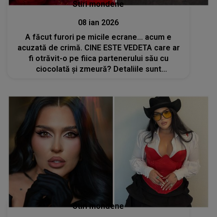
Stiri mondene
08 ian 2026
A făcut furori pe micile ecrane... acum e
acuzată de crimă. CINE ESTE VEDETA care ar
fi otrăvit-o pe fiica partenerului său cu
ciocolată și zmeură? Detaliile sunt
tulburătoare, iar ancheta scoate la iveală noi
informații neașteptate
Stiri mondene