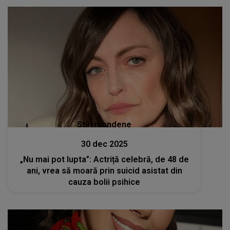
cât un munte”
Stiri mondene
30 dec 2025
„Nu mai pot lupta”: Actriță celebră, de 48 de
ani, vrea să moară prin suicid asistat din
cauza bolii psihice