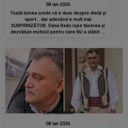
08 ian 2026
Toată lumea crede că e doar despre dietă și
sport... dar adevărul e mult mai
SURPRINZĂTOR. Oana Radu rupe tăcerea și
dezvăluie motivul pentru care NU a slăbit. Și
ce a spus de va uimi: "Am încadrat lucrurile
astea ca fiind ceva tragic și..."
Stiri mondene
08 ian 2026