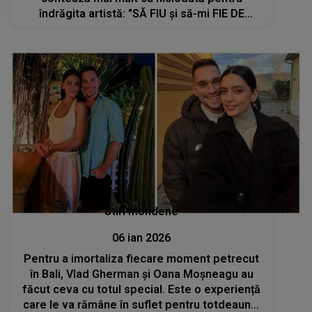
îndrăgita artistă: "SĂ FIU și să-mi FIE DE
FOLOS tot ce...". Nimeni și nimic nu o mai
poate întoarce din drum. Ce a stat în spatele
deciziei
Stiri mondene
06 ian 2026
Pentru a imortaliza fiecare moment petrecut
în Bali, Vlad Gherman și Oana Moșneagu au
făcut ceva cu totul special. Este o experiență
care le va rămâne în suflet pentru totdeauna: