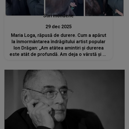
Stiri mondene
29 dec 2025
Maria Loga, răpusă de durere. Cum a apărut
la înmormântarea îndrăgitului artist popular
Ion Drăgan: „Am atâtea amintiri și durerea
este atât de profundă. Am deja o vârstă și nu
m-aș fi așteptat să îl conduc eu pe el și nu el
pe mine”