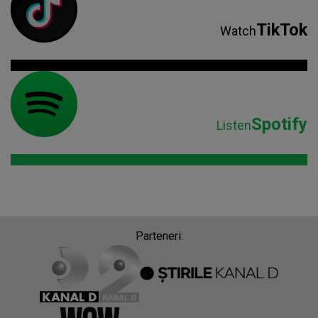
TikTok
Watch
Spotify
Listen
Parteneri: