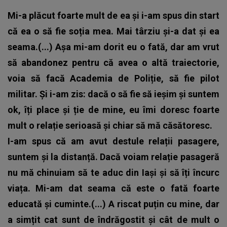
Mi-a plăcut foarte mult de ea şi i-am spus din start
că ea o să fie soția mea. Mai târziu şi-a dat şi ea
seama.(...) Aşa mi-am dorit eu o fată, dar am vrut
să abandonez pentru că avea o altă traiectorie,
voia să facă Academia de Poliție, să fie pilot
militar. Și i-am zis: dacă o să fie să ieşim şi suntem
ok, îți place şi ție de mine, eu îmi doresc foarte
mult o relație serioasă şi chiar să mă căsătoresc.
I-am spus că am avut destule relații pasagere,
suntem şi la distanță. Dacă voiam relație pasageră
nu mă chinuiam să te aduc din Iaşi şi să îți încurc
viața. Mi-am dat seama că este o fată foarte
educată şi cuminte.(...) A riscat puțin cu mine, dar
a simțit cat sunt de îndrăgostit şi cât de mult o