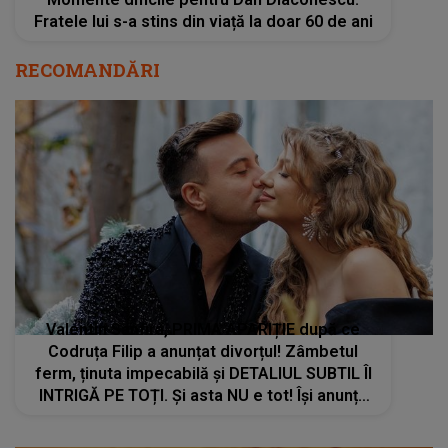
Fratele lui s-a stins din viață la doar 60 de ani
RECOMANDĂRI
Valentin Sanfira, PRIMA APARIȚIE după ce
Codruța Filip a anunțat divorțul! Zâmbetul
ferm, ținuta impecabilă şi DETALIUL SUBTIL ÎI
INTRIGĂ PE TOȚI. Și asta NU e tot! Îşi anunță
fanii că...