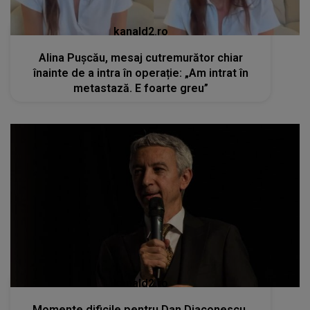
kanald2.ro
Alina Pușcău, mesaj cutremurător chiar
înainte de a intra în operație: „Am intrat în
metastază. E foarte greu”
kanald2.ro
Momente dificile pentru Dan Diaconescu.