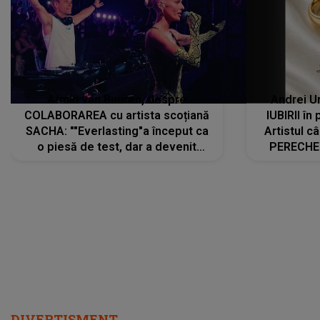
Armin van Buuren, despre
Andrei U
COLABORAREA cu artista scoțiană
IUBIRII în
SACHA: ""Everlasting"a început ca
Artistul 
o piesă de test, dar a devenit
PERECHE 
imediat preferata fanilor. Sacha și
care aleg
cu mine știam că nu am putea să o
același dr
păstrăm doar pentru noi prea mult
R
timp"
DIVERTISMENT