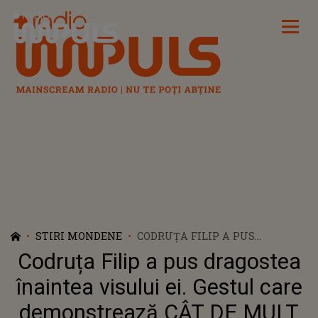
Radio Impuls
STIRI MONDENE
CODRUȚA FILIP A PUS
DRAGOSTEA ÎNAINTEA VISULUI
Codruța Filip a pus dragostea
EI. GESTUL CARE
DEMONSTREAZĂ CÂT DE MULT
înaintea visului ei. Gestul care
A RISCAT PENTRU VALENTIN
demonstrează CÂT DE MULT
SANFIRA. PUȚINE PERSOANE