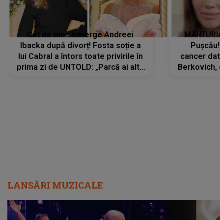
Cât de bine îi merge Andreei
MĂRTURIA
Ibacka după divorț! Fosta soție a
Pușcău!
lui Cabral a întors toate privirile în
cancer dato
prima zi de UNTOLD: „Parcă ai altă
Berkovich, 
strălucire, emani putere,
accident ru
încredere, siguranță...”
Dacă nu 
LANSĂRI MUZICALE