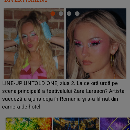
Ce a dezvăluit noua concurentă din "Casa Iubirii" l-a
luat prin surprindere pe Emanuel. CINE ESTE
BĂIATUL VIZAT de Alexandra?! Aflându-se în fața
faptului împlinit, A RECUNOSCUT IMEDIAT: "Am
avut..."