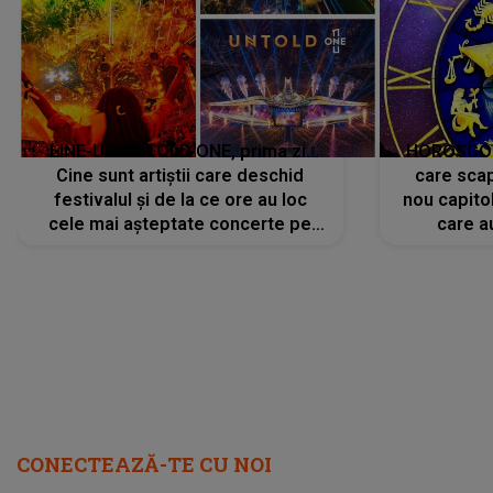
LINE-UP UNTOLD ONE, prima zi.
HOROSCOP 
Cine sunt artiștii care deschid
care scap
festivalul și de la ce ore au loc
nou capitol
cele mai așteptate concerte pe
care a
scena principală?
perioadă 
CONECTEAZĂ-TE CU NOI