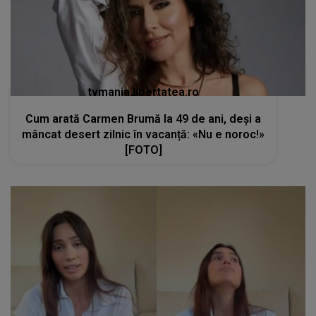
tvmania.libertatea.ro
Cum arată Carmen Brumă la 49 de ani, deși a
mâncat desert zilnic în vacanță: «Nu e noroc!»
[FOTO]