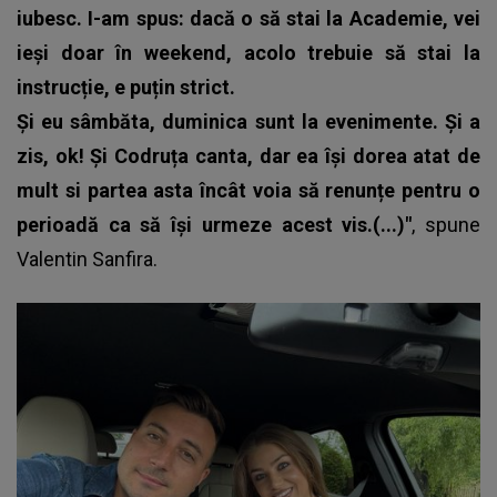
iubesc. I-am spus: dacă o să stai la Academie, vei
ieşi doar în weekend, acolo trebuie să stai la
instrucție, e puțin strict.
Și eu sâmbăta, duminica sunt la evenimente. Și a
zis, ok! Și Codruța canta, dar ea îşi dorea atat de
mult si partea asta încât voia să renunțe pentru o
perioadă ca să îşi urmeze acest vis.(...)"
, spune
Valentin Sanfira
.