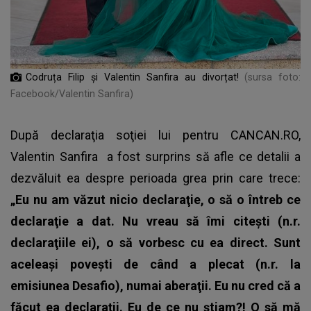
Codruța Filip și Valentin Sanfira au divorțat!
(sursa foto:
Facebook/Valentin Sanfira)
După declaraţia soţiei lui pentru CANCAN.RO,
Valentin Sanfira
a fost surprins să afle ce detalii a
dezvăluit ea despre perioada grea prin care trece:
„Eu nu am văzut nicio declaraţie, o să o întreb ce
declaraţie a dat. Nu vreau să îmi citeşti (n.r.
declaraţiile ei), o să vorbesc cu ea direct. Sunt
aceleaşi poveşti de când a plecat (n.r. la
emisiunea Desafio), numai aberaţii. Eu nu cred că a
făcut ea declaraţii. Eu de ce nu ştiam?! O să mă