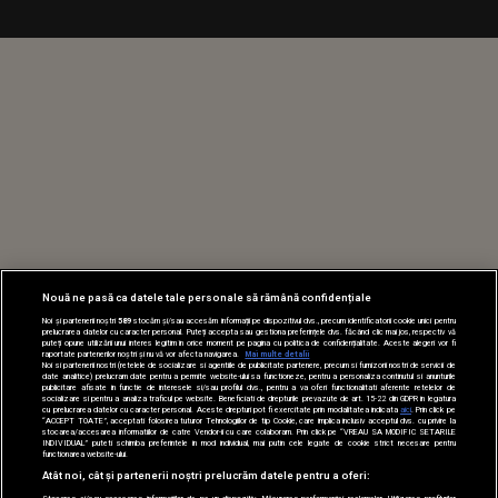
Nouă ne pasă ca datele tale personale să rămână confidențiale
Noi și partenerii noștri
589
stocăm și/sau accesăm informații pe dispozitivul dvs., precum identificatorii cookie unici pentru
prelucrarea datelor cu caracter personal. Puteți accepta sau gestiona preferințele dvs. făcând clic mai jos, respectiv vă
puteți opune utilizării unui interes legitim în orice moment pe pagina cu politica de confidențialitate. Aceste alegeri vor fi
raportate partenerilor noștri și nu vă vor afecta navigarea.
Mai multe detalii
Noi si partenerii nostri (retelele de socializare si agentiile de publicitate partenere, precum si furnizorii nostri de servicii de
date analitice) prelucram date pentru a permite website-ului sa functioneze, pentru a personaliza continutul si anunturile
publicitare afisate in functie de interesele si/sau profilul dvs., pentru a va oferi functionalitati aferente retelelor de
socializare si pentru a analiza traficul pe website. Beneficiati de drepturile prevazute de art. 15-22 din GDPR in legatura
cu prelucrarea datelor cu caracter personal. Aceste drepturi pot fi exercitate prin modalitatea indicata
aici
. Prin click pe
“ACCEPT TOATE”, acceptati folosirea tuturor Tehnologiilor de tip Cookie, care implica inclusiv acceptul dvs. cu privire la
stocarea/accesarea informatiilor de catre Vendor-ii cu care colaboram. Prin click pe “VREAU SA MODIFIC SETARILE
INDIVIDUAL” puteti schimba preferintele in mod individual, mai putin cele legate de cookie strict necesare pentru
functionarea website-ului.
Atât noi, cât și partenerii noștri prelucrăm datele pentru a oferi: