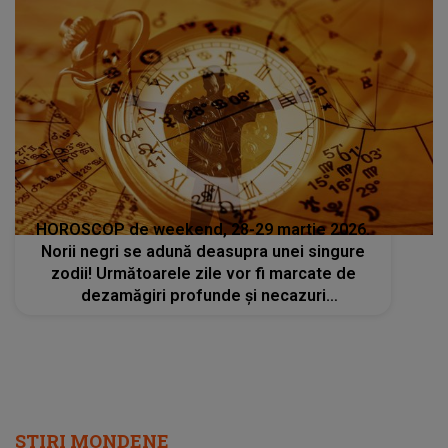
HOROSCOP de weekend, 28-29 martie 2026.
Norii negri se adună deasupra unei singure
zodii! Următoarele zile vor fi marcate de
dezamăgiri profunde și necazuri
neprevăzute
STIRI MONDENE