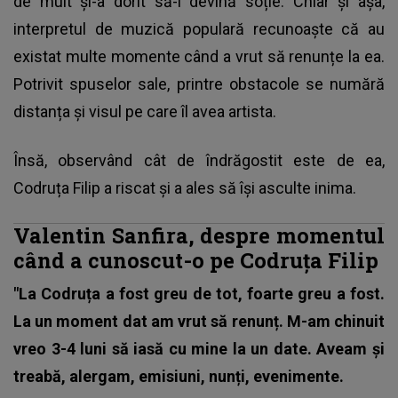
de mult şi-a dorit să-i devină soție. Chiar şi aşa,
interpretul de muzică populară recunoaşte că au
existat multe momente când a vrut să renunțe la ea.
Potrivit spuselor sale, printre obstacole se numără
distanța şi visul pe care îl avea artista.
Însă, observând cât de îndrăgostit este de ea,
Codruța Filip a riscat şi a ales să îşi asculte inima.
Valentin Sanfira, despre momentul
când a cunoscut-o pe Codruța Filip
"La Codruța a fost greu de tot, foarte greu a fost.
La un moment dat am vrut să renunț. M-am chinuit
vreo 3-4 luni să iasă cu mine la un date. Aveam şi
treabă, alergam, emisiuni, nunți, evenimente.