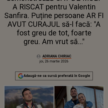
AR FI AVUT CURAJUL SĂ-L
A RISCAT pentru Valentin
FACĂ: "A FOST GREU DE TOT,
FOARTE GREU. AM VRUT SĂ..."
Sanfira. Puține persoane AR FI
AVUT CURAJUL să-l facă: "A
fost greu de tot, foarte
greu. Am vrut să..."
Autor:
ADRIANA CHIRIAC
Publicat:
joi, 26 martie 2026
Actualizat:
joi, 26 martie 2026
Adaugă-ne ca sursă preferată în Google