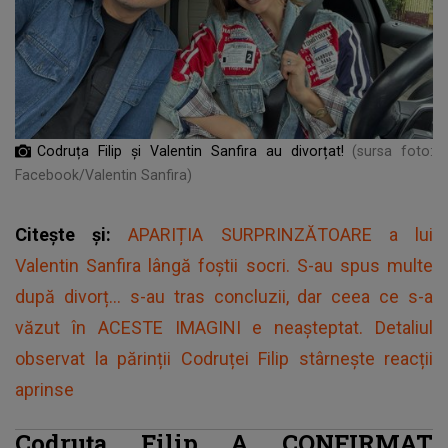
Codruța Filip și Valentin Sanfira au divorțat!
(sursa foto:
Facebook/Valentin Sanfira)
Citește și:
APARIȚIA SURPRINZĂTOARE a lui
Valentin Sanfira lângă foştii socri. S-au spus multe
după divorț... s-au tras concluzii, dar ceea ce s-a
văzut în ACESTE IMAGINI e neaşteptat. Detaliul
observat la părinții Codruței Filip stârneşte reacții
aprinse
Codruța Filip A CONFIRMAT