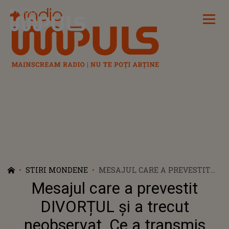
Radio Impuls
STIRI MONDENE
MESAJUL CARE A PREVESTIT
DIVORȚUL ȘI A TRECUT
Mesajul care a prevestit
NEOBSERVAT. CE A TRANSMIS
VALENTIN SANFIRA, DE FAPT,
DIVORȚUL și a trecut
ÎNAINTE CA CODRUȚA FILIP SĂ
neobservat. Ce a transmis
ANUNȚE DESPĂRȚIREA: "NU