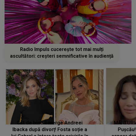
Radio Impuls cucerește tot mai mulți
ascultători: creșteri semnificative în audiență
Cât de bine îi merge Andreei
MĂRTURIA
Ibacka după divorț! Fosta soție a
Pușcău!