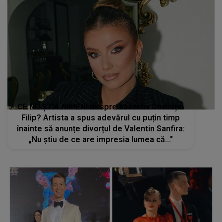
CE NU ȘTIA NIMENI despre căsnicia Codruței
Filip? Artista a spus adevărul cu puțin timp
înainte să anunțe divorțul de Valentin Sanfira:
„Nu știu de ce are impresia lumea că...”