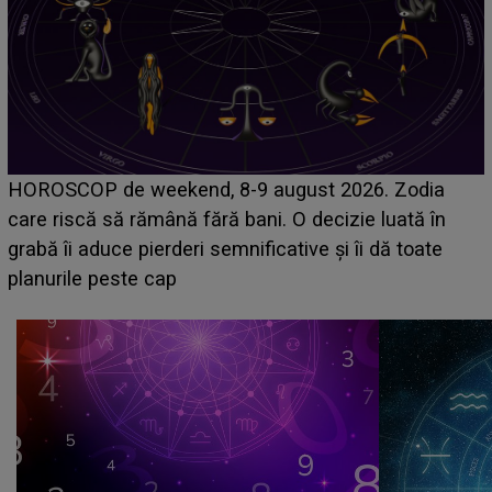
Emanuel a ținut ACEST DETALIU ASCUNS până
acum! În fața Alexandrei, concurentul din Casa Iubirii
face o MĂRTURISIRE NEAȘTEPTATĂ despre mama
sa: "I-am spus și ei în față, eu nu te iubesc pentru
că..."