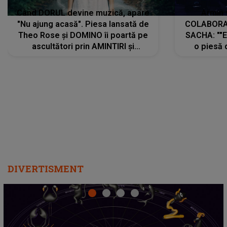
Când DORUL devine muzică, apare
Armin 
"Nu ajung acasă". Piesa lansată de
COLABORAR
Theo Rose și DOMINO îi poartă pe
SACHA: ""E
ascultători prin AMINTIRI și
o piesă 
REGĂSIRI, iar drumul emoțiilor
imediat pre
trece prin sufletul publicului:
cu mine șt
"Pentru toți cei care au plecat
păstrăm do
departe ca să le fie mai bine"
DIVERTISMENT