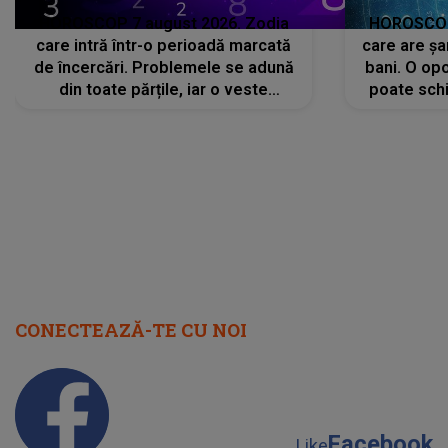
HOROSCOP 7 august 2026. Zodia
HOROSCOP 
care intră într-o perioadă marcată
care are șa
de încercări. Problemele se adună
bani. O opo
din toate părțile, iar o veste
poate schi
neașteptată îi dă planurile peste
la
cap
CONECTEAZĂ-TE CU NOI
Facebook
Like