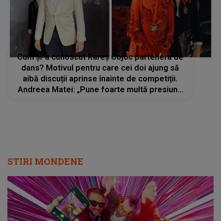
Cum și-a cunoscut Rareș Cojoc partenera de
dans? Motivul pentru care cei doi ajung să
aibă discuții aprinse înainte de competiții.
Andreea Matei: „Pune foarte multă presiune
pe el însuși”
STIRI MONDENE