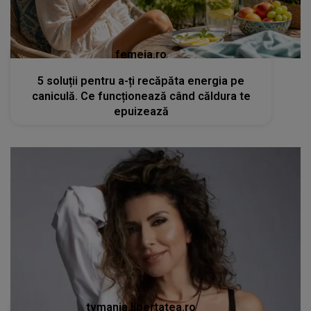
femeia.ro
5 soluții pentru a-ți recăpăta energia pe
caniculă. Ce funcționează când căldura te
epuizează
tvmania.libertatea.ro