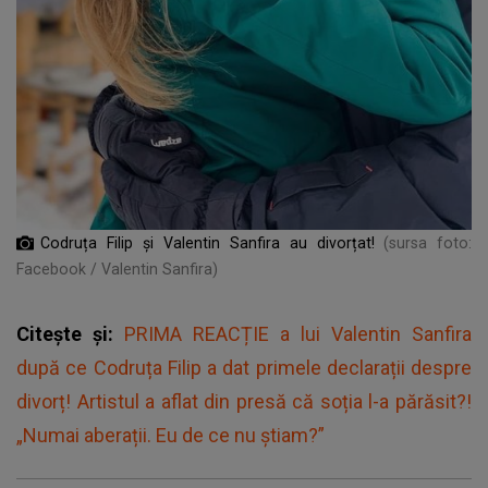
Codruța Filip și Valentin Sanfira au divorțat!
(sursa foto:
Facebook / Valentin Sanfira)
Citește și:
PRIMA REACȚIE a lui Valentin Sanfira
după ce Codruța Filip a dat primele declarații despre
divorț! Artistul a aflat din presă că soția l-a părăsit?!
„Numai aberații. Eu de ce nu știam?”