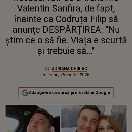
ȘTIM CE O SĂ FIE. VIAȚA E
Valentin Sanfira, de fapt,
SCURTĂ ȘI TREBUIE SĂ..."
înainte ca Codruța Filip să
anunțe DESPĂRȚIREA: "Nu
știm ce o să fie. Viața e scurtă
și trebuie să..."
Autor:
ADRIANA CHIRIAC
Publicat:
miercuri, 25 martie 2026
Adaugă-ne ca sursă preferată în Google