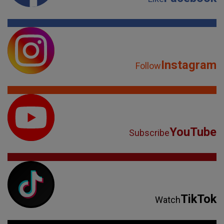
Instagram
Follow
YouTube
Subscribe
TikTok
Watch