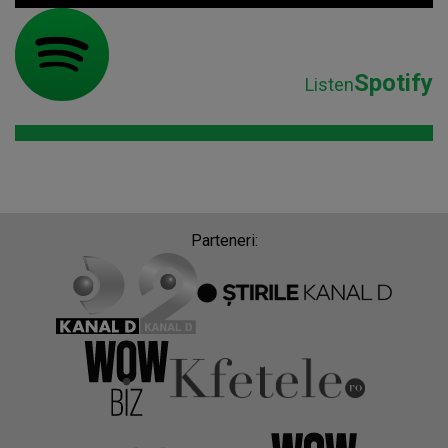
Spotify
Listen
Parteneri: