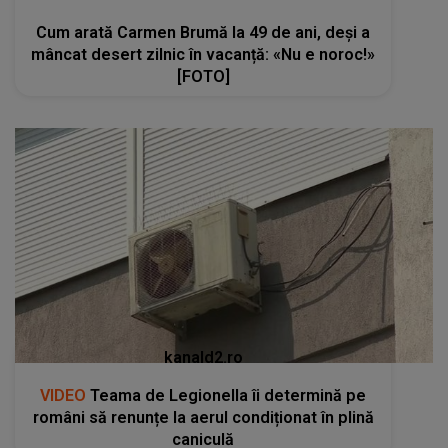
Cum arată Carmen Brumă la 49 de ani, deși a
mâncat desert zilnic în vacanță: «Nu e noroc!»
[FOTO]
kanald2.ro
VIDEO
Teama de Legionella îi determină pe
români să renunțe la aerul condiționat în plină
caniculă