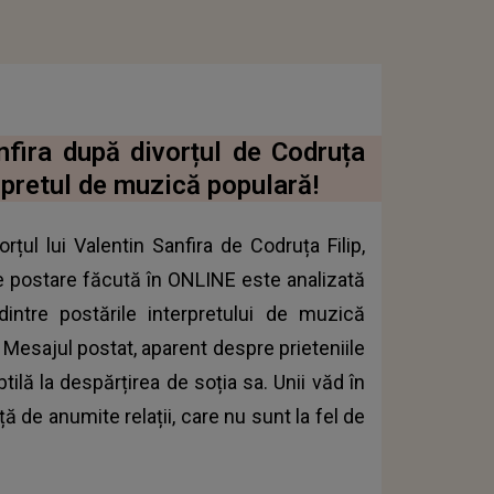
fira după divorțul de Codruța
erpretul de muzică populară!
rțul lui Valentin Sanfira de Codruța Filip,
are postare făcută în ONLINE este analizată
dintre postările interpretului de muzică
. Mesajul postat, aparent despre prieteniile
btilă la despărțirea de soția sa. Unii văd în
de anumite relații, care nu sunt la fel de