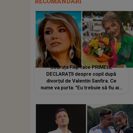
RECOMANDĂRI
Codruța Filip face PRIMELE
DECLARAȚII despre copil după
divorțul de Valentin Sanfira. Ce
nume va purta: "Eu trebuie să fiu aia
care..."