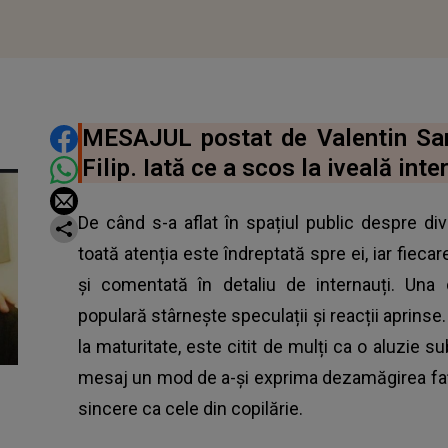
DISTRIBUIE ARTICOLUL
MESAJUL postat de Valentin San
Filip. Iată ce a scos la iveală int
De când s-a aflat în spațiul public despre divo
toată atenția este îndreptată spre ei, iar fiec
și comentată în detaliu de internauți. Una 
populară stârnește speculații și reacții aprinse
la maturitate, este citit de mulți ca o aluzie su
mesaj un mod de a-și exprima dezamăgirea față 
sincere ca cele din copilărie.