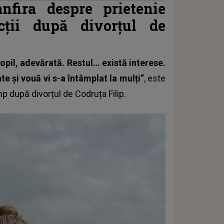
nfira despre prietenie
cții după divorțul de
copil, adevărată. Restul… există interese.
e și vouă vi s-a întâmplat la mulți”
, este
imp după
divorțul de Codruța Filip.