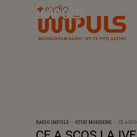
Radio Impuls
RADIO IMPULS
STIRI MONDENE
CE A SC
VALENT
CE A SCOS LA IV
DUPĂ D