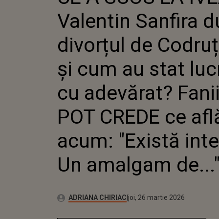
CODRUȚA
Valentin Sanfira 
AU STAT
ADEVĂRA
POT CRE
divorțul de Codruț
ACUM: "
INTERES
și cum au stat luc
AMALGAM
cu adevărat? Fani
POT CREDE ce afl
acum: "Există inte
Un amalgam de...
Publicat:
Autor:
joi, 26 martie 2026
Actualizat:
ADRIANA CHIRIAC
joi, 26 martie 2026