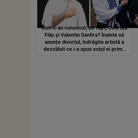
Cum s-au cunoscut, de fapt, Codruța
Filip și Valentin Sanfira? Înainte să
anunțe divorțul, îndrăgita artistă a
dezvăluit ce i-a spus soțul ei prima
dată când s-au văzut și cum a
cucerit-o: „El a fost cel care s-a
așezat lângă mine și...”