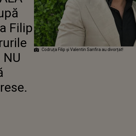
 FILIP ȘI CUM
după
 LUCRURILE CU
T? FANII NU
DE CE AFLĂ
a Filip
EXISTĂ
E. UN
rurile
 DE..."
Codruța Filip și Valentin Sanfira au divorțat!
i NU
ă
rese.
"