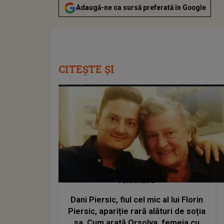
Adaugă-ne ca sursă preferată în Google
CITEȘTE ȘI
femeia.ro
Dani Piersic, fiul cel mic al lui Florin
Piersic, apariție rară alături de soția
sa. Cum arată Orsolya, femeia cu