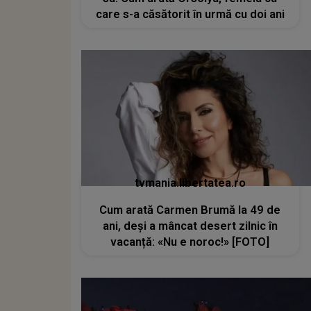
care s-a căsătorit în urmă cu doi ani
tvmania.libertatea.ro
Cum arată Carmen Brumă la 49 de
ani, deși a mâncat desert zilnic în
vacanță: «Nu e noroc!» [FOTO]