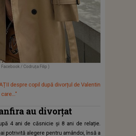
: Facebook / Codruța Filip )
II despre copil după divorțul de Valentin
care..."
anfira au divorțat
după 4 ani de căsnicie și 8 ani de relație.
ai potrivită alegere pentru amândoi, însă a