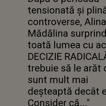
ALINA 
tensionată și plin
SURPRI
LUMEA 
DECIZIE
controverse, Alin
TREBUIE
SUNT M
Mădălina surprin
DEȘTEAP
CONSIDER
toată lumea cu a
DECIZIE RADICALĂ
trebuie să le arăt 
sunt mult mai
deșteaptă decât e
Consider că..."