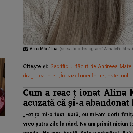
Alina Mădălina
(sursa foto: Instagram/ Alina Mădălina)
Citește și:
Sacrificiul făcut de Andreea Matei
dragul carierei: „În cazul unei femei, este mult ma
Cum a reac
ț
ionat Alina 
acuzată că și-a abandonat f
„Fetița mi-a fost luată, eu mi-am dorit fet
vreo patru zile la rând. Nu am primit niciun t
copilul. Nu sunt hoață, ăsta e adevărul. Eu 