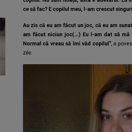
ce să fac? E copilul meu, l-am crescut singuri
Au zis că eu am făcut un joc, că eu am sunat l
am făcut niciun joc(...) Eu l-am dat să mă 
Normal că vreau să îmi văd copilul”
, a poves
zile.