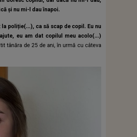
că și nu mi-l dau înapoi.
a poliție(...), ca să scap de copil. Eu nu
ajute, eu am dat copilul meu acolo(...)
tit
tânăra de 25 de ani
, în urmă cu câteva