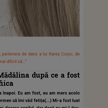
, partenera de dans a lui Rareș Cojoc, de
i dificil să...”
Mădălina după ce a fost
iica
ița înapoi. Eu am fost, eu am mers acolo
ermen să îmi văd fetița(...) Mi-a fost luat
îmi doresc copilul, dar dacă nu mi-l dau,