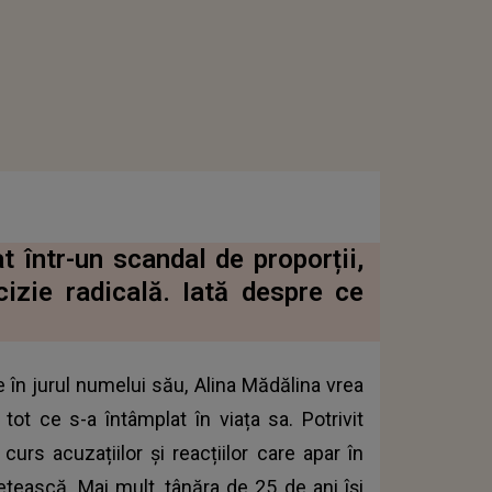
 într-un scandal de proporții,
cizie radicală. Iată despre ce
 în jurul numelui său, Alina Mădălina vrea
ot ce s-a întâmplat în viața sa. Potrivit
curs acuzațiilor și reacțiilor care apar în
etească. Mai mult, tânăra de 25 de ani își