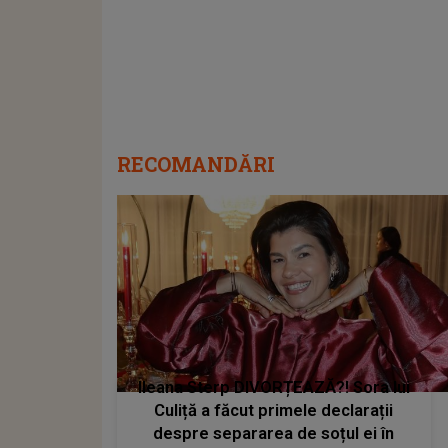
RECOMANDĂRI
Ileana Sterp DIVORȚEAZĂ?! Sora lui
Culiță a făcut primele declarații
despre separarea de soțul ei în