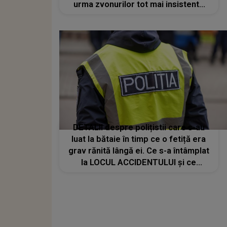
urma zvonurilor tot mai insistente
din mediul online: „Într-adevăr, am
avut niște momente mai grele...”
DETALII despre polițistii care s-au
luat la bătaie în timp ce o fetiță era
grav rănită lângă ei. Ce s-a întâmplat
la LOCUL ACCIDENTULUI și ce
pedeapsă riscă unul dintre polițiști:
"Nu m-am aşteptat la aşa ceva. O
lovitură cu pumnul drept în faţă și..."