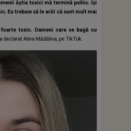
amenii ăștia toxici mă termină psihic. Își
c. Eu trebuie să le arăt că sunt mult mai
și foarte toxic. Oameni care se bagă cu
a declarat
Alina Mădălina
, pe TikTok.