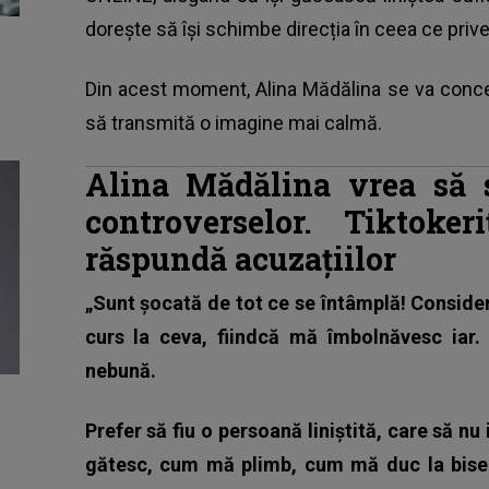
dorește să își schimbe direcția în ceea ce prive
Din acest moment, Alina Mădălina se va concent
să transmită o imagine mai calmă.
Alina Mădălina vrea să s
controverselor. Tiktok
răspundă acuzațiilor
„Sunt șocată de tot ce se întâmplă! Conside
curs la ceva, fiindcă mă îmbolnăvesc iar.
nebună.
Prefer să fiu o persoană liniștită, care să n
gătesc, cum mă plimb, cum mă duc la biser