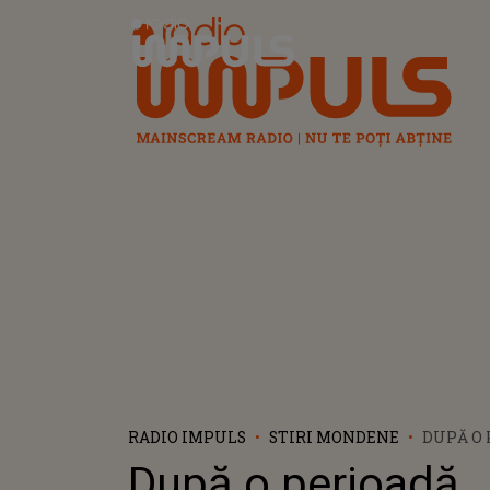
Radio Impuls
RADIO IMPULS
STIRI MONDENE
DUPĂ O
TENSION
După o perioadă
DE CONT