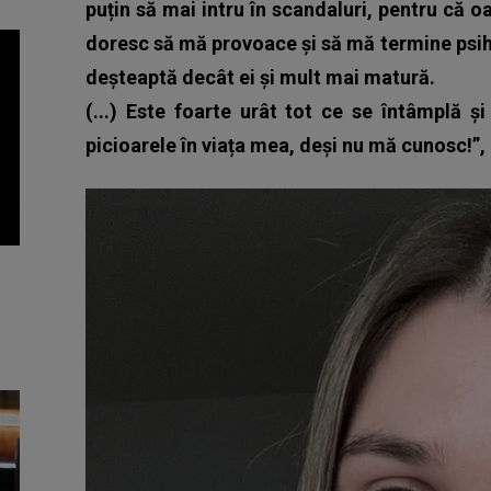
puțin să mai intru în scandaluri, pentru că o
doresc să mă provoace și să mă termine psihi
deșteaptă decât ei și mult mai matură.
(...) Este foarte urât tot ce se întâmplă 
picioarele în viața mea, deși nu mă cunosc!”,