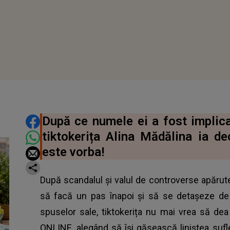
DISTRIBUIE ARTICOLUL
După ce numele ei a fost implicat
tiktokerița Alina Mădălina ia de
este vorba!
După scandalul și valul de controverse apărute
să facă un pas înapoi și să se detașeze de t
spuselor sale, tiktokerița nu mai vrea să dea 
ONLINE, alegând să își găsească liniștea sufl