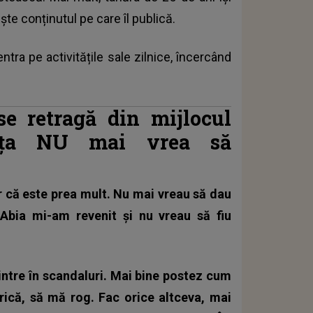
ște conținutul pe care îl publică.
ra pe activitățile sale zilnice, încercând
e retragă din mijlocul
erița NU mai vrea să
r că este prea mult. Nu mai vreau să dau
 Abia mi-am revenit și nu vreau să fiu
u intre în scandaluri. Mai bine postez cum
ică, să mă rog. Fac orice altceva, mai