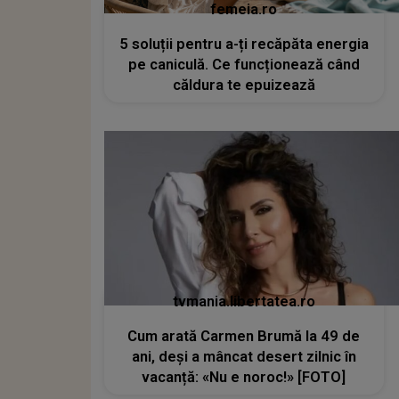
femeia.ro
5 soluții pentru a-ți recăpăta energia
pe caniculă. Ce funcționează când
căldura te epuizează
tvmania.libertatea.ro
Cum arată Carmen Brumă la 49 de
ani, deși a mâncat desert zilnic în
vacanță: «Nu e noroc!» [FOTO]