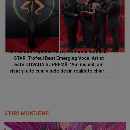
Alexandra Căpitănescu își confirmă statul de
STAR. Trofeul Best Emerging Vocal Artist
este DOVADA SUPREMĂ: "Am muncit, am
visat și uite cum visele devin realitate chiar și
când totul pare imposibil"
STIRI MONDENE