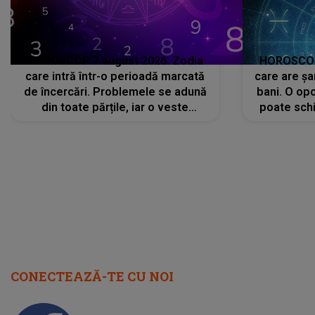
HOROSCOP 7 august 2026. Zodia
HOROSCOP 
care intră într-o perioadă marcată
care are șa
de încercări. Problemele se adună
bani. O opo
din toate părțile, iar o veste
poate schi
neașteptată îi dă planurile peste
la
cap
CONECTEAZĂ-TE CU NOI