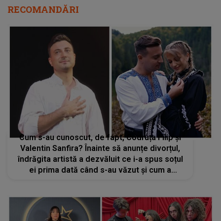
RECOMANDĂRI
Cum s-au cunoscut, de fapt, Codruța Filip și
Valentin Sanfira? Înainte să anunțe divorțul,
îndrăgita artistă a dezvăluit ce i-a spus soțul
ei prima dată când s-au văzut și cum a
cucerit-o: „El a fost cel care s-a așezat lângă
mine și...”