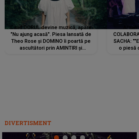
Când DORUL devine muzică, apare
Armin 
"Nu ajung acasă". Piesa lansată de
COLABORAR
Theo Rose și DOMINO îi poartă pe
SACHA: ""E
ascultători prin AMINTIRI și
o piesă 
REGĂSIRI, iar drumul emoțiilor
imediat pre
trece prin sufletul publicului:
cu mine șt
"Pentru toți cei care au plecat
păstrăm do
departe ca să le fie mai bine"
DIVERTISMENT