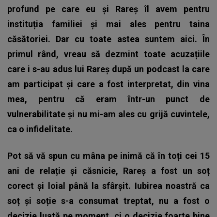
profund pe care eu și Rareș îl avem pentru
instituția familiei și mai ales pentru taina
căsătoriei. Dar cu toate astea suntem aici. În
primul rând, vreau să dezmint toate acuzațiile
care i s-au adus lui Rareș după un podcast la care
am participat și care a fost interpretat, din vina
mea, pentru că eram într-un punct de
vulnerabilitate și nu mi-am ales cu grijă cuvintele,
ca o infidelitate.
Pot să vă spun cu mâna pe inimă că în toți cei 15
ani de relație și căsnicie, Rareș a fost un soț
corect și loial până la sfârșit. Iubirea noastră ca
soț și soție s-a consumat treptat, nu a fost o
decizie luată pe moment, ci o decizie foarte bine