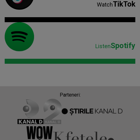
TikTok
Watch
Spotify
Listen
Parteneri: