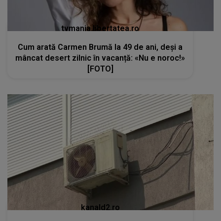
tvmania.libertatea.ro
Cum arată Carmen Brumă la 49 de ani, deși a
mâncat desert zilnic în vacanță: «Nu e noroc!»
[FOTO]
kanald2.ro