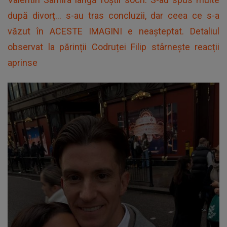
după divorț... s-au tras concluzii, dar ceea ce s-a
văzut în ACESTE IMAGINI e neaşteptat. Detaliul
observat la părinții Codruței Filip stârneşte reacții
aprinse