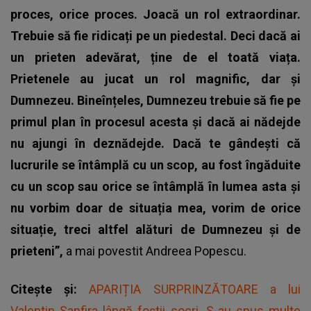
proces, orice proces. Joacă un rol extraordinar.
Trebuie să fie ridicați pe un piedestal. Deci dacă ai
un prieten adevărat, ține de el toată viața.
Prietenele au jucat un rol magnific, dar și
Dumnezeu. Bineînțeles, Dumnezeu trebuie să fie pe
primul plan în procesul acesta și dacă ai nădejde
nu ajungi în deznădejde. Dacă te gândești că
lucrurile se întâmplă cu un scop, au fost îngăduite
cu un scop sau orice se întâmplă în lumea asta și
nu vorbim doar de situația mea, vorim de orice
situație, treci altfel alături de Dumnezeu și de
prieteni”,
a mai povestit Andreea Popescu.
Citește și:
APARIȚIA SURPRINZĂTOARE a lui
Valentin Sanfira lângă foştii socri. S-au spus multe