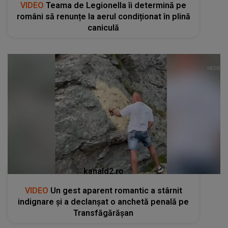
VIDEO
Teama de Legionella îi determină pe
români să renunțe la aerul condiționat în plină
caniculă
kanald2.ro
VIDEO
Un gest aparent romantic a stârnit
indignare și a declanșat o anchetă penală pe
Transfăgărășan