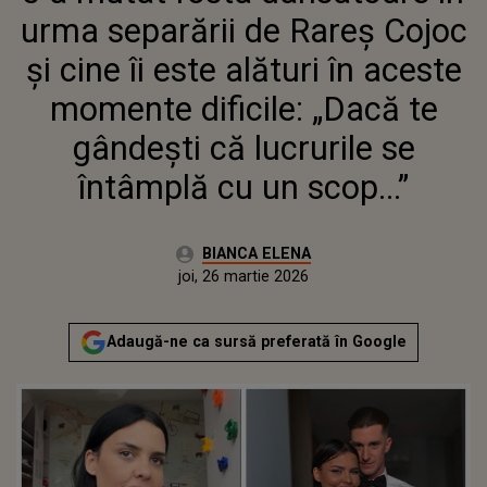
ACESTE MOMENTE DIFICILE:
urma separării de Rareș Cojoc
„DACĂ TE GÂNDEȘTI CĂ
LUCRURILE SE ÎNTÂMPLĂ CU
și cine îi este alături în aceste
UN SCOP...”
momente dificile: „Dacă te
gândești că lucrurile se
întâmplă cu un scop...”
Autor:
BIANCA ELENA
Publicat:
miercuri, 25 martie 2026
Actualizat:
joi, 26 martie 2026
Adaugă-ne ca sursă preferată în Google