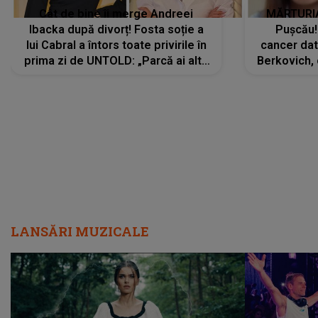
Cât de bine îi merge Andreei
MĂRTURIA
Ibacka după divorț! Fosta soție a
Pușcău!
lui Cabral a întors toate privirile în
cancer dato
prima zi de UNTOLD: „Parcă ai altă
Berkovich, 
strălucire, emani putere,
accident ru
încredere, siguranță...”
Dacă nu 
LANSĂRI MUZICALE