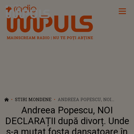
Radio Impuls
STIRI MONDENE
ANDREEA POPESCU, NOI
DECLARAȚII DUPĂ DIVORȚ.
Andreea Popescu, NOI
UNDE S-A MUTAT FOSTA
DANSATOARE ÎN URMA
DECLARAȚII după divorț. Unde
SEPARĂRII DE RAREȘ COJOC ȘI
s-a mutat fosta dansatoare în
CINE ÎI ESTE ALĂTURI ÎN