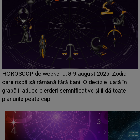
Emanuel a ținut ACEST DETALIU ASCUNS până
acum! În fața Alexandrei, concurentul din Casa Iubirii
face o MĂRTURISIRE NEAȘTEPTATĂ despre mama
sa: "I-am spus și ei în față, eu nu te iubesc pentru
că..."