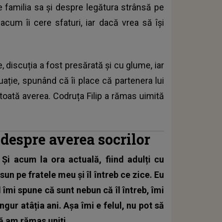
e familia sa şi despre legătura strânsă pe
acum îi cere sfaturi, iar dacă vrea să îşi
ne, discuția a fost presărată şi cu glume, iar
uație, spunând că îi place că partenera lui
i toată averea. Codruța Filip a rămas uimită
 despre averea socrilor
 Și acum la ora actuală, fiind adulți cu
sun pe fratele meu şi îl întreb ce zice. Eu
 îmi spune că sunt nebun că îl întreb, îmi
ur atâția ani. Aşa îmi e felul, nu pot să
ă am rămas uniți.