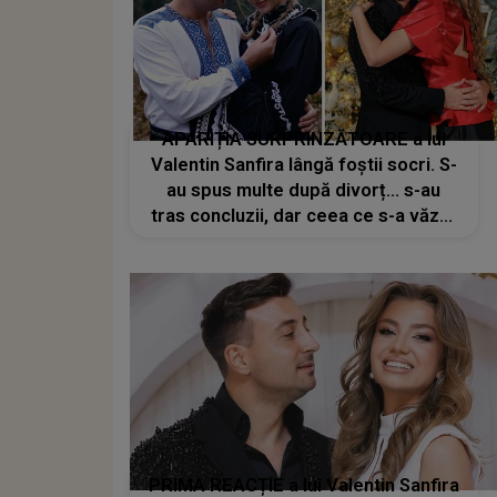
APARIȚIA SURPRINZĂTOARE a lui
Valentin Sanfira lângă foştii socri. S-
au spus multe după divorț... s-au
tras concluzii, dar ceea ce s-a văzut
în ACESTE IMAGINI e neaşteptat.
Detaliul observat la părinții Codruței
Filip stârneşte reacții aprinse
PRIMA REACȚIE a lui Valentin Sanfira