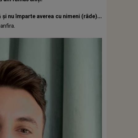
ă şi nu împarte averea cu nimeni (râde)...
anfira.