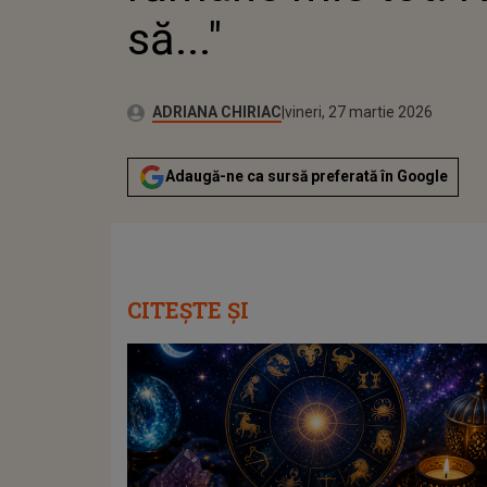
să..."
Publicat:
Autor:
vineri, 27 martie 2026
Actualizat:
ADRIANA CHIRIAC
vineri, 27 martie 2026
Adaugă-ne ca sursă preferată în Google
CITEȘTE ȘI