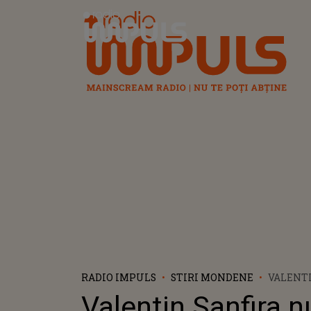
Radio Impuls
RADIO IMPULS
STIRI MONDENE
VALENT
A MAI Ț
Valentin Sanfira n
FĂCUT 