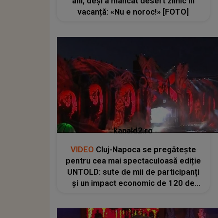
ani, deși a mâncat desert zilnic în
vacanță: «Nu e noroc!» [FOTO]
kanald2.ro
VIDEO
Cluj-Napoca se pregătește
pentru cea mai spectaculoasă ediție
UNTOLD: sute de mii de participanți
și un impact economic de 120 de
milioane de euro