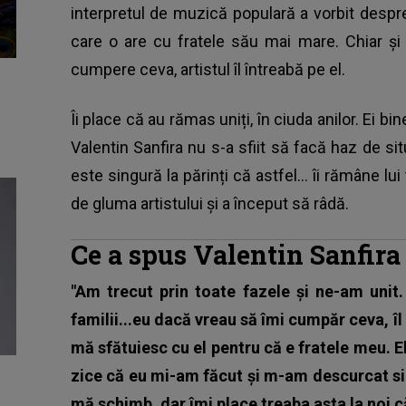
interpretul de muzică populară a vorbit despr
care o are cu fratele său mai mare. Chiar şi 
cumpere ceva, artistul îl întreabă pe el.
Îi place că au rămas uniți, în ciuda anilor. Ei bi
Valentin Sanfira nu s-a sfiit să facă haz de sit
este singură la părinți că astfel... îi rămâne lu
de gluma artistului şi a început să râdă.
Ce a spus Valentin Sanfira
"Am trecut prin toate fazele şi ne-am unit.
familii...eu dacă vreau să îmi cumpăr ceva, îl 
mă sfătuiesc cu el pentru că e fratele meu. El
zice că eu mi-am făcut şi m-am descurcat sing
mă schimb, dar îmi place treaba asta la noi c