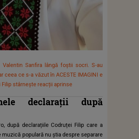
lentin Sanfira lângă foştii socri. S-au
 dar ceea ce s-a văzut în ACESTE IMAGINI e
 Filip stârneşte reacții aprinse
mele declarații după
, după declarațiile Codruței Filip care a
 de muzică populară nu știa despre separare