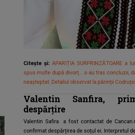
Citește și:
APARIȚIA SURPRINZĂTOARE a lui Va
spus multe după divorț... s-au tras concluzii,
neaşteptat. Detaliul observat la părinții Codruței
Valentin Sanfira, pri
despărțire
Valentin Safira
a fost contactat de Cancan.ro
confirmat despărțirea de soțul ei. Interpretul