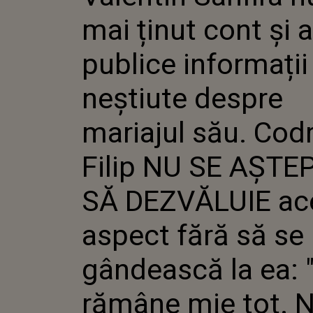
INFORM
mai ținut cont şi 
DESPRE
SĂU. CO
NU SE A
publice informații
DEZVĂL
ASPECT 
neştiute despre
GÂNDEAS
RĂMÂNE 
POT SĂ...
mariajul său. Cod
Filip NU SE AȘTE
SĂ DEZVĂLUIE ac
aspect fără să se
gândească la ea: 
rămâne mie tot. 