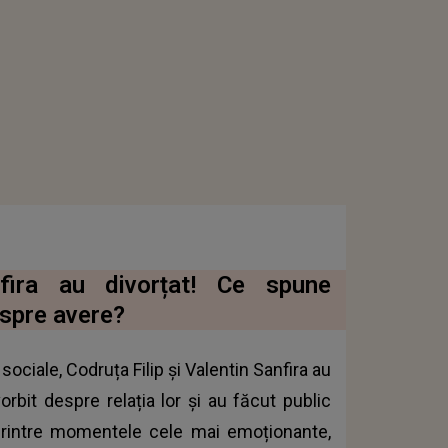
nfira au divorțat! Ce spune
espre avere?
sociale, Codruța Filip și Valentin Sanfira au
orbit despre relația lor şi au făcut public
 Printre momentele cele mai emoționante,