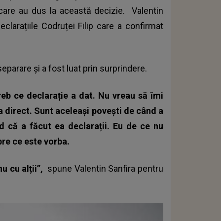
 care au dus la această decizie.
Valentin
larațiile Codruței Filip care a confirmat
parare și a fost luat prin surprindere.
reb ce declarație a dat. Nu vreau să îmi
 ea direct. Sunt aceleași povești de când a
ed că a făcut ea declarații. Eu de ce nu
pre ce este vorba.
 cu alții”,
spune Valentin Sanfira pentru