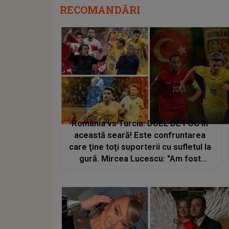
RECOMANDĂRI
România vs Turcia: DUEL DE FOC în
această seară! Este confruntarea
care ţine toţi suporterii cu sufletul la
gură. Mircea Lucescu: "Am fost
mulțumit când am auzit că se joacă
la Beșiktaș pentru că..."