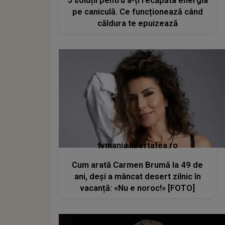
5 soluții pentru a-ți recăpăta energia
pe caniculă. Ce funcționează când
căldura te epuizează
tvmania.libertatea.ro
Cum arată Carmen Brumă la 49 de
ani, deși a mâncat desert zilnic în
vacanță: «Nu e noroc!» [FOTO]