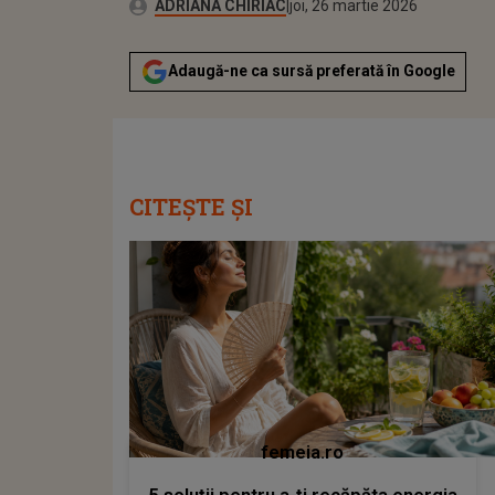
Autor:
Publicat:
ADRIANA CHIRIAC
joi, 26 martie 2026
Adaugă-ne ca sursă preferată în Google
CITEȘTE ȘI
femeia.ro