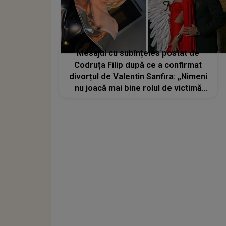
Mesajul cu subînțeles postat de
Codruța Filip după ce a confirmat
divorțul de Valentin Sanfira: „Nimeni
nu joacă mai bine rolul de victimă
decât...”