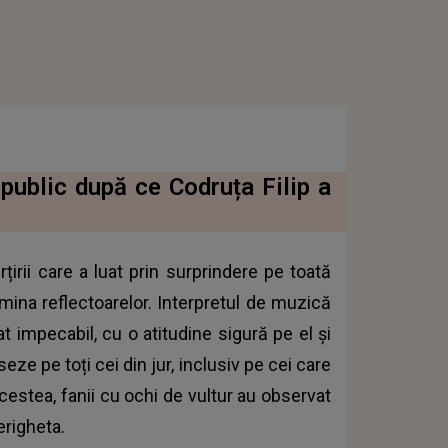
public după ce Codruța Filip a
irii care a luat prin surprindere pe toată
umina reflectoarelor. Interpretul de muzică
t impecabil, cu o atitudine sigură pe el şi
eze pe toți cei din jur, inclusiv pe cei care
estea, fanii cu ochi de vultur au observat
erigheta.