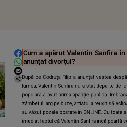
DISTRIBUIE ARTICOLUL
Cum a apărut Valentin Sanfira în 
anunțat divorțul?
După ce Codruța Filip a anunțat vestea despărț
lumea, Valentin Sanfira nu a stat departe de l
populară a avut prima apariție publică. Îmbrăca
zâmbetul larg pe buze, artistul a reuşit să eclips
au văzut pozele postate în ONLINE. Cu toate ac
imediat faptul că Valentin Sanfira încă poartă v