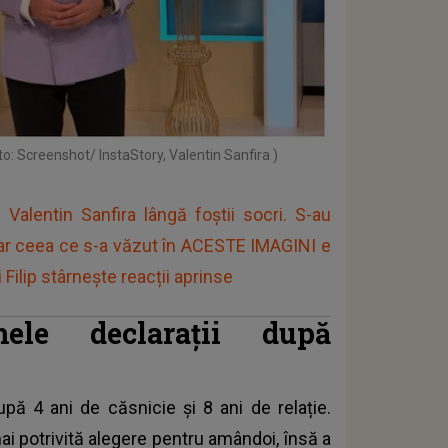
to: Screenshot/ InstaStory, Valentin Sanfira )
lentin Sanfira lângă foştii socri. S-au
 dar ceea ce s-a văzut în ACESTE IMAGINI e
 Filip stârneşte reacții aprinse
mele declarații după
după 4 ani de căsnicie și 8 ani de relație.
ai potrivită alegere pentru amândoi, însă a