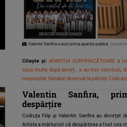
Valentin Sanfira a avut prima apariție publică
(sursa fo
Citește și:
APARIȚIA SURPRINZĂTOARE a lui Va
spus multe după divorț... s-au tras concluzii,
neaşteptat. Detaliul observat la părinții Codruței
Valentin Sanfira, pri
despărțire
Codruța Filip și Valentin Sanfira au divorțat 
Artista a mărturisit că despărțirea a fost cea m