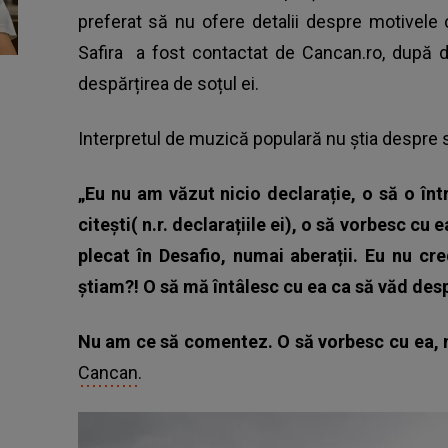
preferat să nu ofere detalii despre motivele
Safira
a fost contactat de Cancan.ro, după dec
despărțirea de soțul ei.
Interpretul de muzică populară nu știa despre se
„Eu nu am văzut nicio declarație, o să o înt
citești( n.r. declarațiile ei), o să vorbesc cu
plecat în Desafio, numai aberații. Eu nu cr
știam?! O să mă întâlesc cu ea ca să văd des
Nu am ce să comentez. O să vorbesc cu ea, nu
Cancan
.