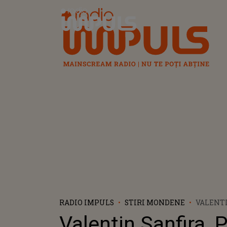
Radio Impuls
RADIO IMPULS
STIRI MONDENE
VALENTI
PRIMA A
Valentin Sanfira,
CE CODR