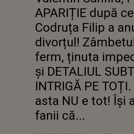
ANUNȚA
APARIȚIE după ce
ZÂMBET
ȚINUTA 
DETALIU
Codruța Filip a an
INTRIGĂ 
ASTA NU 
divorțul! Zâmbetu
ANUNȚĂ 
ferm, ținuta impe
şi DETALIUL SUBTI
INTRIGĂ PE TOȚI. 
asta NU e tot! Îşi
fanii că...