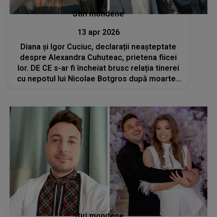
Stiri mondene
13 apr 2026
Diana și Igor Cuciuc, declarații neașteptate
despre Alexandra Cuhuteac, prietena fiicei
lor. DE CE s-ar fi încheiat brusc relația tinerei
cu nepotul lui Nicolae Botgros după moartea
Andreei: „Noi suntem siguri că știe tot”
Stiri mondene