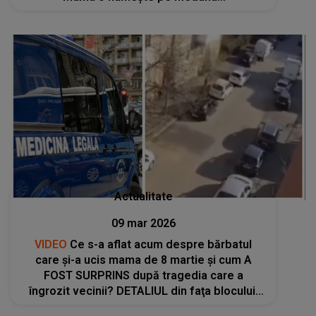
Actualitate
09 mar 2026
VIDEO
Ce s-a aflat acum despre bărbatul
care și-a ucis mama de 8 martie și cum A
FOST SURPRINS după tragedia care a
îngrozit vecinii? DETALIUL din faţa blocului:
"A zis că are..."