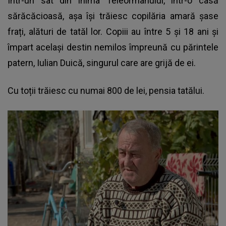
Într-un sat din inima Teleormanului, într-o casă
sărăcăcioasă, așa își trăiesc copilăria amară șase
frați, alături de tatăl lor. Copiii au între 5 și 18 ani și
împart același destin nemilos împreună cu părintele
patern, Iulian Duică, singurul care are grijă de ei.
Cu toții trăiesc cu numai 800 de lei, pensia tatălui.