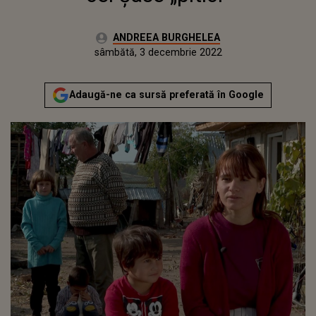
Autor:
ANDREEA BURGHELEA
Publicat:
vineri, 3 decembrie 2021
Actualizat:
sâmbătă, 3 decembrie 2022
Adaugă-ne ca sursă preferată în Google