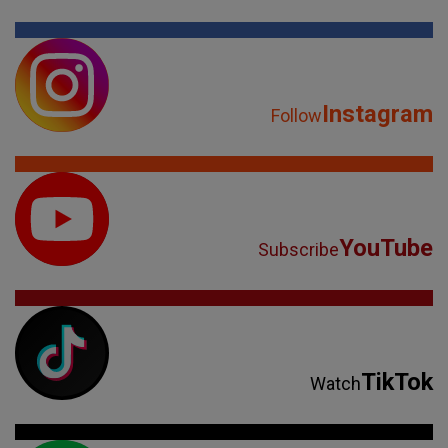
Instagram
Follow
YouTube
Subscribe
TikTok
Watch