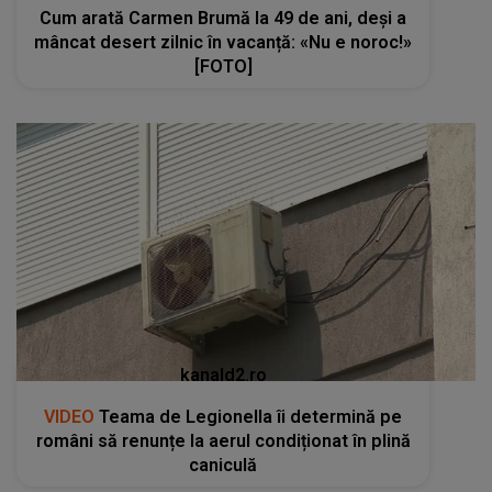
Cum arată Carmen Brumă la 49 de ani, deși a
mâncat desert zilnic în vacanță: «Nu e noroc!»
[FOTO]
kanald2.ro
VIDEO
Teama de Legionella îi determină pe
români să renunțe la aerul condiționat în plină
caniculă