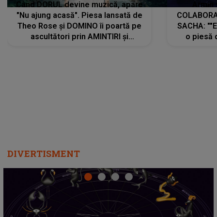
Când DORUL devine muzică, apare
Armin 
"Nu ajung acasă". Piesa lansată de
COLABORAR
Theo Rose și DOMINO îi poartă pe
SACHA: ""E
ascultători prin AMINTIRI și
o piesă 
REGĂSIRI, iar drumul emoțiilor
imediat pre
trece prin sufletul publicului:
cu mine șt
"Pentru toți cei care au plecat
păstrăm do
departe ca să le fie mai bine"
DIVERTISMENT