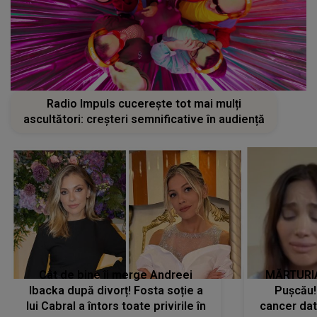
Radio Impuls cucerește tot mai mulți
ascultători: creșteri semnificative în audiență
Cât de bine îi merge Andreei
MĂRTURIA
Ibacka după divorț! Fosta soție a
Pușcău!
lui Cabral a întors toate privirile în
cancer dato