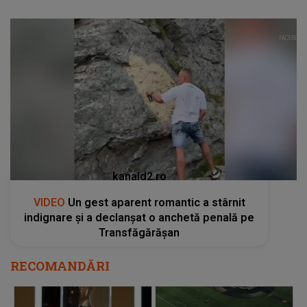
kanald2.ro
VIDEO
Un gest aparent romantic a stârnit
indignare și a declanșat o anchetă penală pe
Transfăgărășan
RECOMANDĂRI