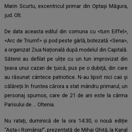
Marin Scurtu, excentricul primar din Optași Măgura,
jud. Olt.
De data aceasta edilul din comuna cu <turn Eiffel>,
<Arc de Triumf> și pod peste gârlă, botezată <Sena>,
a organizat Ziua Națională după modelul din Capitală.
Sătenii au defilat pe ulițe cu un tun improvizat din
ţeava unui cazan de ţuică, pus pe o dubiţă, din care
au răsunat cântece patriotice. N-au lipsit nici caii și
călăreții în fruntea cărora a stat mândru primarul, un
personaj spumos, care de 21 de ani este la cârma
Parisului de … Oltenia.
Nu ratați, duminică de la ora 14:30, o nouă ediție
“Asta-i România!”, prezentată de Mihai Ghiță, la Kanal