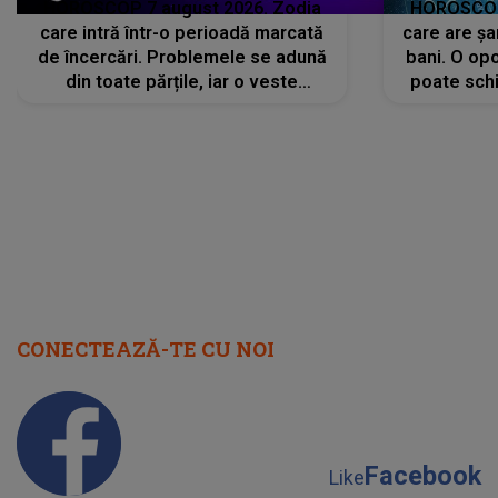
HOROSCOP 7 august 2026. Zodia
HOROSCOP 
care intră într-o perioadă marcată
care are șa
de încercări. Problemele se adună
bani. O opo
din toate părțile, iar o veste
poate schi
neașteptată îi dă planurile peste
la
cap
CONECTEAZĂ-TE CU NOI
Facebook
Like