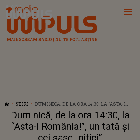
Radio Impuls
STIRI
DUMINICĂ, DE LA ORA 14:30, LA “ASTA-I
ROMÂNIA!”, UN TATĂ ȘI CEI ȘASE „PITICI”
Duminică, de la ora 14:30, la
“Asta-i România!”, un tată și
cei șase „pitici”