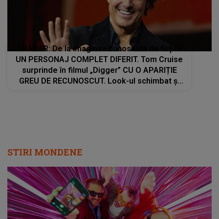
TRAILER: De la imaginea cunoscută de toţi la
UN PERSONAJ COMPLET DIFERIT. Tom Cruise
surprinde în filmul „Digger” CU O APARIȚIE
GREU DE RECUNOSCUT. Look-ul schimbat şi
detaliile personajului au făcut ca mulţi fani să
privească de două ori imaginile
STIRI MONDENE