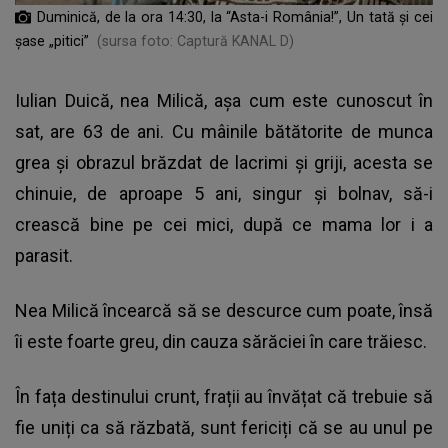
Duminică, de la ora 14:30, la “Asta-i România!”, Un tată și cei
șase „pitici”
(sursa foto: Captură KANAL D)
Iulian Duică, nea Milică, așa cum este cunoscut în
sat, are 63 de ani. Cu mâinile bătătorite de munca
grea și obrazul brăzdat de lacrimi și griji, acesta se
chinuie, de aproape 5 ani, singur și bolnav, să-i
crească bine pe cei mici, după ce mama lor i a
parasit.
Nea Milică încearcă să se descurce cum poate, însă
îi este foarte greu, din cauza sărăciei în care trăiesc.
În fața destinului crunt, frații au învățat că trebuie să
fie uniți ca să răzbată, sunt fericiți că se au unul pe