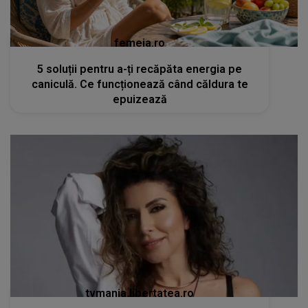
femeia.ro
5 soluții pentru a-ți recăpăta energia pe
caniculă. Ce funcționează când căldura te
epuizează
tvmania.libertatea.ro