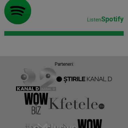
Spotify
Listen
Parteneri: