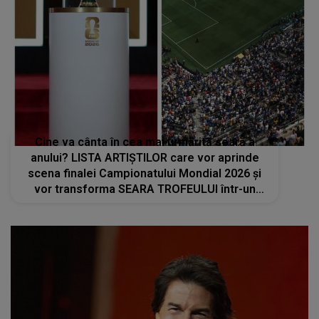
Cine va cânta în cea mai urmărită seară a
anului? LISTA ARTIȘTILOR care vor aprinde
scena finalei Campionatului Mondial 2026 și
vor transforma SEARA TROFEULUI într-un
show de neuitat: "Ceremonia de închidere va
încheia..."