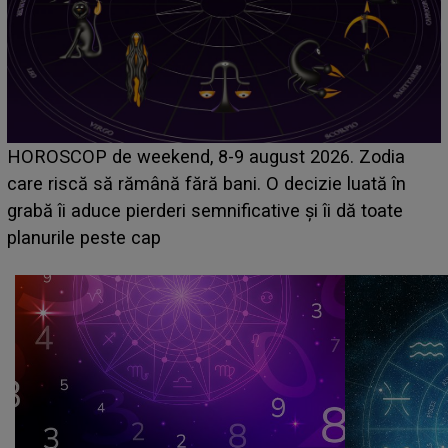
Emanuel a ținut ACEST DETALIU ASCUNS
6. Zodia
acum! În fața Alexandrei, concurentul din C
e luată în
face o MĂRTURISIRE NEAȘTEPTATĂ de
i dă toate
sa: "I-am spus și ei în față, eu nu te iubes
că..."