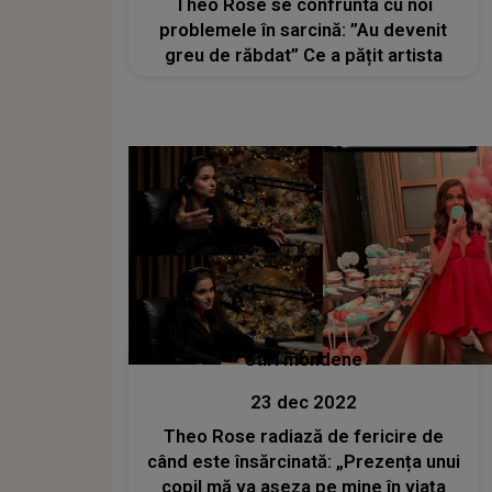
Theo Rose se confruntă cu noi
problemele în sarcină: ”Au devenit
greu de răbdat” Ce a pățit artista
Stiri mondene
23 dec 2022
Theo Rose radiază de fericire de
când este însărcinată: „Prezența unui
copil mă va așeza pe mine în viața