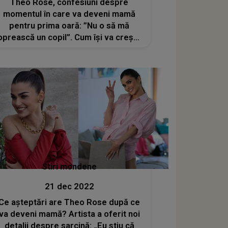
Theo Rose, confesiuni despre
momentul în care va deveni mamă
pentru prima oară: ”Nu o să mă
oprească un copil”. Cum își va crește
artista fiul
Stiri mondene
21 dec 2022
Ce așteptări are Theo Rose după ce
va deveni mamă? Artista a oferit noi
detalii despre sarcină: „Eu știu că