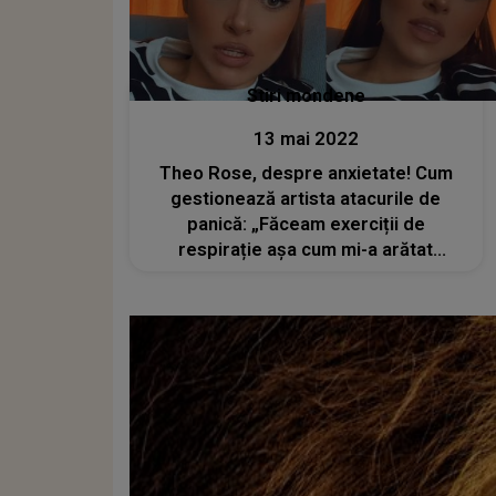
Stiri mondene
13 mai 2022
Theo Rose, despre anxietate! Cum
gestionează artista atacurile de
panică: „Făceam exerciții de
respirație așa cum mi-a arătat
psihoterapeutul”