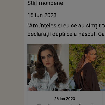
Stiri mondene
15 iun 2023
"Am înțeles și eu ce au simțit t
declarații după ce a născut. C
Stiri mondene
26 ian 2023