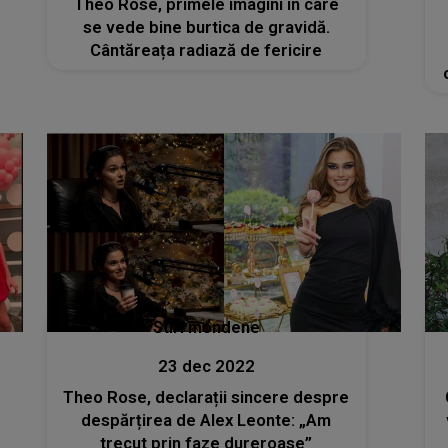
Theo Rose, primele imagini în care
se vede bine burtica de gravidă.
Cântăreața radiază de fericire
Stiri mondene
23 dec 2022
Theo Rose, declarații sincere despre
despărțirea de Alex Leonte: „Am
trecut prin faze dureroase”