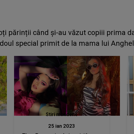
oți părinții când și-au văzut copiii prima 
adoul special primit de la mama lui Angh
Stiri mondene
25 ian 2023