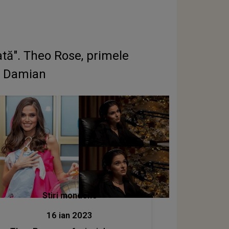
dată". Theo Rose, primele
el Damian
Stiri mondene
16 ian 2023