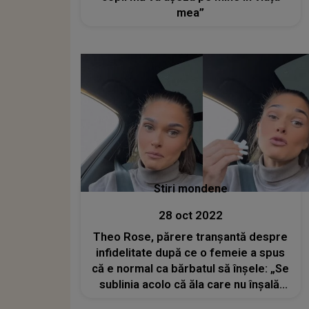
mea”
Stiri mondene
28 oct 2022
Theo Rose, părere tranșantă despre
infidelitate după ce o femeie a spus
că e normal ca bărbatul să înșele: „Se
sublinia acolo că ăla care nu înșală,
este un fătălău”