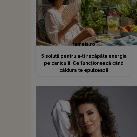
femeia.ro
5 soluții pentru a-ți recăpăta energia
pe caniculă. Ce funcționează când
căldura te epuizează