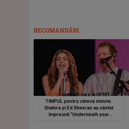
RECOMANDĂRI
VIDEO
Un duet care A OPRIT
TIMPUL pentru câteva minute.
Shakira și Ed Sheeran au cântat
împreună "Underneath your
Clothes", iar momentul a fost unul
dintre cele mai apreciate: "Lucrăm