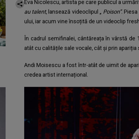
Eva Nicolescu, artista pe care publicul a urmăr
au talent
, lansează videoclipul „
Poison”
. Piesa
ului, iar acum vine însoțită de un videoclip fre
În cadrul semifinalei, cântăreața în vârstă de
atât cu calitățile sale vocale, cât și prin apari
Andi Moisescu a fost într-atât de uimit de apari
credea artist internațional.