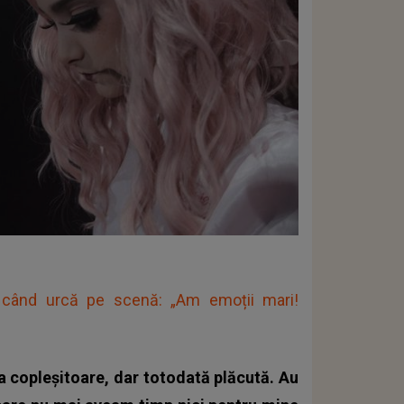
când urcă pe scenă: „Am emoții mari!
a copleșitoare, dar totodată plăcută. Au