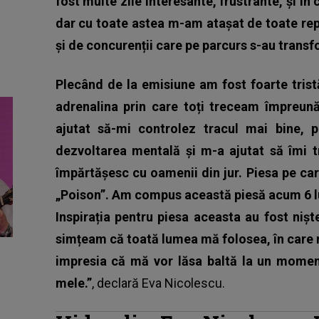
fost multe zile interesante, frustrante, și î
dar cu toate astea m-am atașat de toate rep
și de concurenții care pe parcurs s-au transfo
Plecând de la emisiune am fost foarte tris
adrenalina prin care toți treceam împreun
ajutat să-mi controlez tracul mai bine, 
dezvoltarea mentală și m-a ajutat să îmi t
împărtășesc cu oamenii din jur. Piesa pe ca
„Poison”. Am compus această piesă acum 6 l
Inspirația pentru piesa aceasta au fost niș
simțeam că toată lumea mă folosea, în care 
impresia că mă vor lăsa baltă la un momen
mele.”
, declară
Eva Nicolescu.