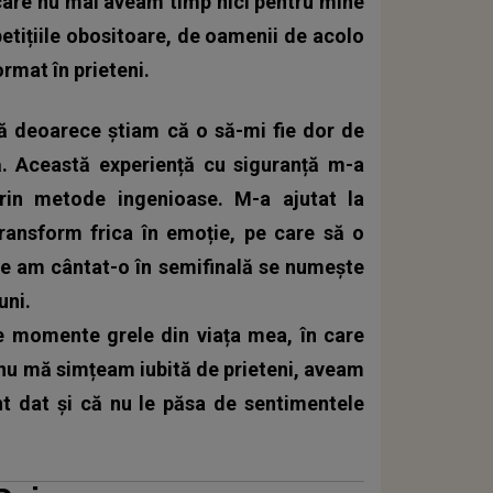
n care nu mai aveam timp nici pentru mine
etițiile obositoare, de oamenii de acolo
rmat în prieteni.
tă deoarece știam că o să-mi fie dor de
ă. Această experiență cu siguranță m-a
prin metode ingenioase. M-a ajutat la
ransform frica în emoție, pe care să o
re am cântat-o în semifinală se numește
uni.
te momente grele din viața mea, în care
nu mă simțeam iubită de prieteni, aveam
t dat și că nu le păsa de sentimentele