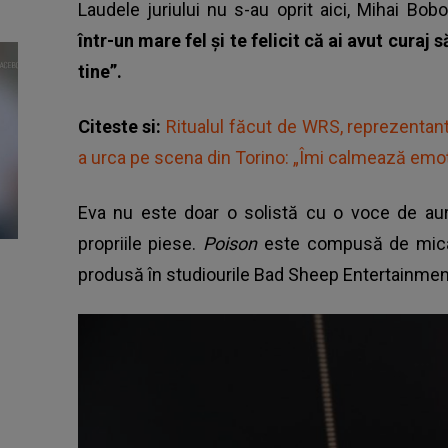
Laudele juriului nu s-au oprit aici, Mihai Bo
într-un mare fel și te felicit că ai avut curaj
tine”.
Citeste si:
Ritualul făcut de WRS, reprezentant
a urca pe scena din Torino: „Îmi calmează emoț
Eva nu este doar o solistă cu o voce de aur
propriile piese.
Poison
este compusă de mica a
produsă în studiourile Bad Sheep Entertainmen