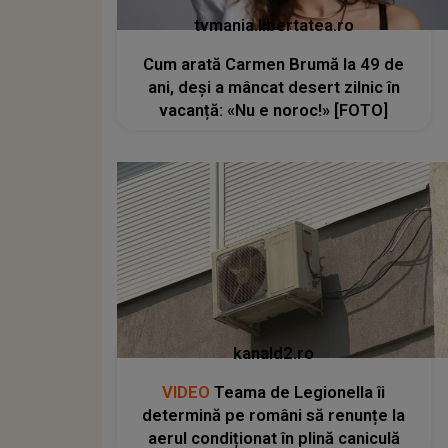
tvmania.libertatea.ro
Cum arată Carmen Brumă la 49 de
ani, deși a mâncat desert zilnic în
vacanță: «Nu e noroc!» [FOTO]
kanald2.ro
VIDEO
Teama de Legionella îi
determină pe români să renunțe la
aerul condiționat în plină caniculă