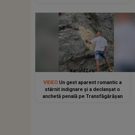
kanald2.ro
VIDEO
Un gest aparent romantic a
stârnit indignare și a declanșat o
anchetă penală pe Transfăgărășan