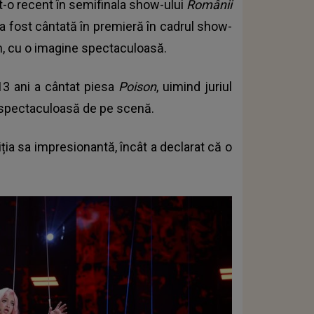
it-o recent în semifinala show-ului
Românii
 a fost cântată în premieră în cadrul show-
sh, cu o imagine spectaculoasă.
 13 ani a cântat
piesa
Poison
, uimind juriul
ția spectaculoasă de pe scenă.
ția sa impresionantă, încât a declarat că o