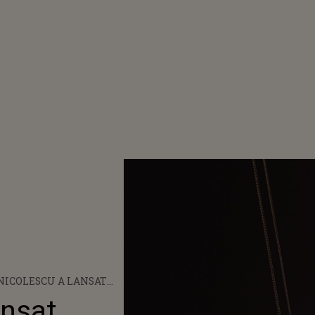
NICOLESCU A LANSAT
OCLIPUL PIESEI
ansat
SON”