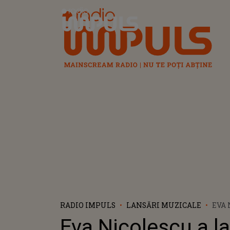
Radio Impuls
RADIO IMPULS
LANSĂRI MUZICALE
EVA 
VIDE
Eva Nicolescu a l
„POI