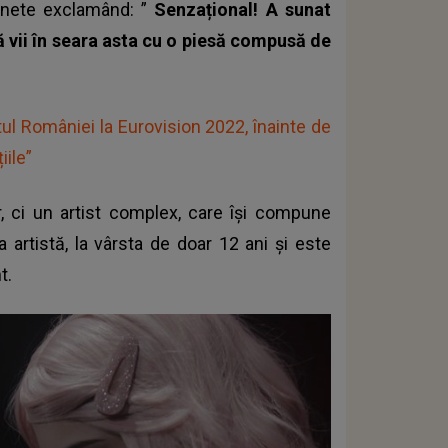
bonete exclamând: ”
Senzațional! A sunat
 să vii în seara asta cu o piesă compusă de
ul României la Eurovision 2022, înainte de
iile”
, ci un artist complex, care își compune
rtistă, la vârsta de doar 12 ani și este
t.