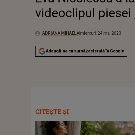
videoclipul piesei
Publicat:
Autor:
marți, 24 mai 2022
Actualizat:
ADRIANA MIHAELA
miercuri, 24 mai 2023
Adaugă-ne ca sursă preferată în Google
CITEȘTE ȘI