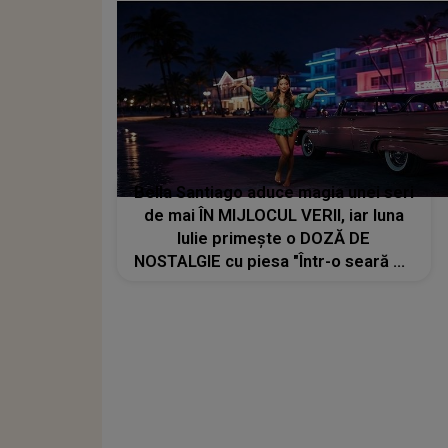
foarte bine împreună, ne înțelegem
unul pe celălalt"
Bella Santiago aduce magia unei seri
de mai ÎN MIJLOCUL VERII, iar luna
Iulie primește o DOZĂ DE
NOSTALGIE cu piesa "Într-o seară de
mai". MESAJUL din spatele lansării:
"Amintirile care rămân cu tine mult
timp după ce se termină melodia"