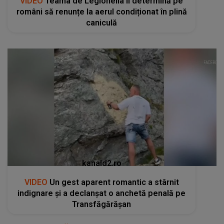
VIDEO
Teama de Legionella îi determină pe
români să renunțe la aerul condiționat în plină
caniculă
kanald2.ro
VIDEO
Un gest aparent romantic a stârnit
indignare și a declanșat o anchetă penală pe
Transfăgărășan