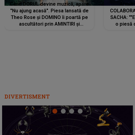
Când DORUL devine muzică, apare
Armin 
"Nu ajung acasă". Piesa lansată de
COLABORAR
Theo Rose și DOMINO îi poartă pe
SACHA: ""E
ascultători prin AMINTIRI și
o piesă 
REGĂSIRI, iar drumul emoțiilor
imediat pre
trece prin sufletul publicului:
cu mine șt
"Pentru toți cei care au plecat
păstrăm do
departe ca să le fie mai bine"
DIVERTISMENT