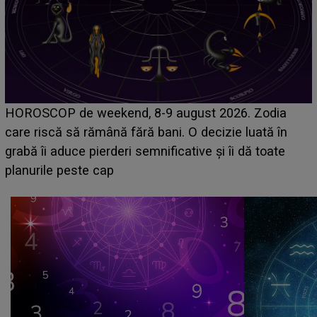
Emanuel a ținut ACEST DETALIU ASCUNS până
acum! În fața Alexandrei, concurentul din Casa Iubirii
face o MĂRTURISIRE NEAȘTEPTATĂ despre mama
sa: "I-am spus și ei în față, eu nu te iubesc pentru
că..."