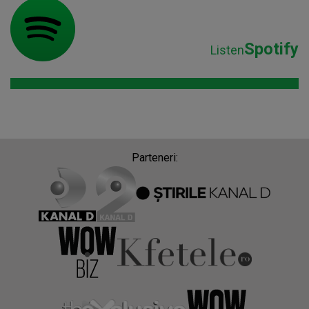
Spotify
Listen
Parteneri: