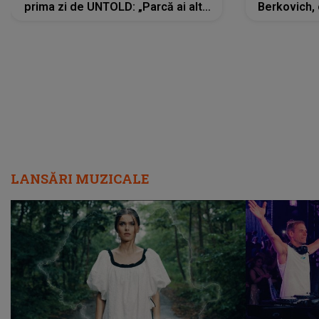
prima zi de UNTOLD: „Parcă ai altă
Berkovich, 
strălucire, emani putere,
accident ru
încredere, siguranță...”
Dacă nu 
LANSĂRI MUZICALE