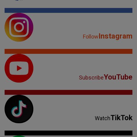
Instagram
Follow
YouTube
Subscribe
TikTok
Watch