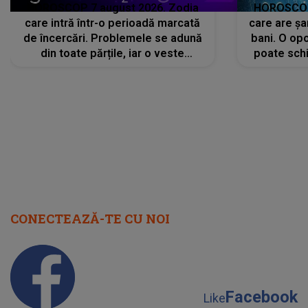
HOROSCOP 7 august 2026. Zodia
HOROSCOP 
care intră într-o perioadă marcată
care are șa
de încercări. Problemele se adună
bani. O opo
din toate părțile, iar o veste
poate schi
neașteptată îi dă planurile peste
la
cap
CONECTEAZĂ-TE CU NOI
Facebook
Like