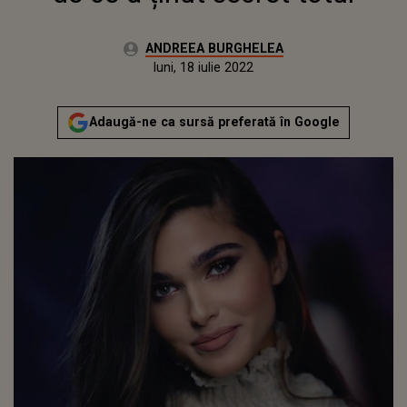
Autor:
ANDREEA BURGHELEA
Publicat:
duminică, 27 decembrie 2020
Actualizat:
luni, 18 iulie 2022
Adaugă-ne ca sursă preferată în Google