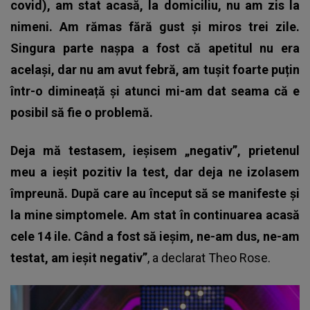
covid), am stat acasă, la domiciliu, nu am zis la
nimeni. Am rămas fără gust și miros trei zile.
Singura parte nașpa a fost că apetitul nu era
același, dar nu am avut febră, am tușit foarte puțin
într-o dimineață și atunci mi-am dat seama că e
posibil să fie o problemă.
Deja mă testasem, ieșisem „negativ”, prietenul
meu a ieșit pozitiv la test, dar deja ne izolasem
împreună. După care au început să se manifeste și
la mine simptomele. Am stat în continuarea acasă
cele 14 ile. Când a fost să ieșim, ne-am dus, ne-am
testat, am ieșit negativ”
, a declarat Theo Rose.