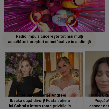
Radio Impuls cucerește tot mai mulți
ascultători: creșteri semnificative în audiență
Cât de bine îi merge Andreei
MĂRTURIA
Ibacka după divorț! Fosta soție a
Pușcău!
lui Cabral a întors toate privirile în
cancer dato