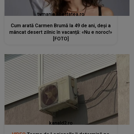
tvmania.libertatea.ro
Cum arată Carmen Brumă la 49 de ani, deși a
mâncat desert zilnic în vacanță: «Nu e noroc!»
[FOTO]
kanald2.ro