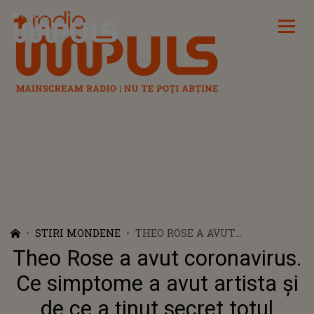
Radio Impuls
STIRI MONDENE
THEO ROSE A AVUT
CORONAVIRUS. CE SIMPTOME A
Theo Rose a avut coronavirus.
AVUT ARTISTA ȘI DE CE A
ȚINUT SECRET TOTUL
Ce simptome a avut artista și
de ce a ținut secret totul