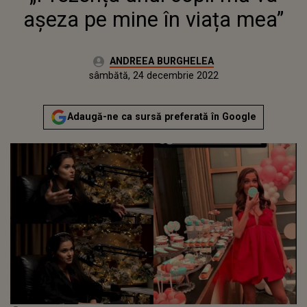
așeza pe mine în viața mea”
Autor:
ANDREEA BURGHELEA
Publicat:
vineri, 23 decembrie 2022
Actualizat:
sâmbătă, 24 decembrie 2022
Adaugă-ne ca sursă preferată în Google