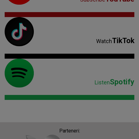
TikTok
Watch
Spotify
Listen
Parteneri: