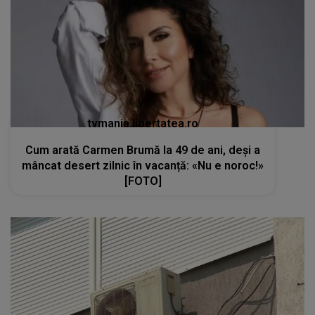
tvmania.libertatea.ro
Cum arată Carmen Brumă la 49 de ani, deși a
mâncat desert zilnic în vacanță: «Nu e noroc!»
[FOTO]