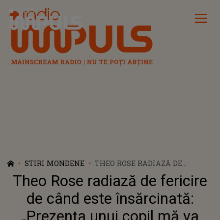
Radio Impuls
STIRI MONDENE
THEO ROSE RADIAZĂ DE
FERICIRE DE CÂND ESTE
Theo Rose radiază de fericire
ÎNSĂRCINATĂ: „PREZENȚA
UNUI COPIL MĂ VA AȘEZA PE
de când este însărcinată:
MINE ÎN VIAȚA MEA”
„Prezența unui copil mă va