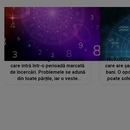
că..."
HOROSCOP 7 august 2026. Zodia
HOROSCOP 
care intră într-o perioadă marcată
care are șa
de încercări. Problemele se adună
bani. O opo
din toate părțile, iar o veste
poate schi
neașteptată îi dă planurile peste
la
cap