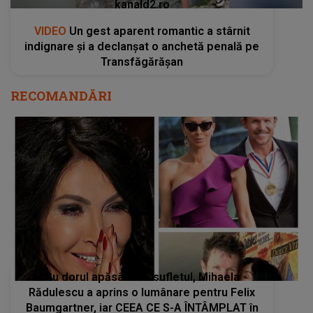
kanald2.ro
VIDEO
Un gest aparent romantic a stârnit
indignare și a declanșat o anchetă penală pe
Transfăgărășan
RECOMANDĂRI
Cu dorul apăsându-i sufletul, Mihaela
Rădulescu a aprins o lumânare pentru Felix
Baumgartner, iar CEEA CE S-A ÎNTÂMPLAT în