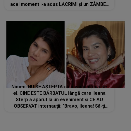
acel moment i-a adus LACRIMI și un ZÂMBET
NEAȘTEPTAT: "Când am deschis ochii, un..."
Nimeni NU SE AȘTEPTA să o vadă alături de
el. CINE ESTE BĂRBATUL lângă care Ileana
Sterp a apărut la un eveniment și CE AU
OBSERVAT internauții: "Bravo, Ileana! Să-ți
ajute Dumnezeu, să..."