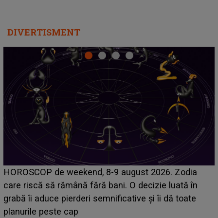
DIVERTISMENT
Emanuel a ținut ACEST DETALIU ASCUNS până
acum! În fața Alexandrei, concurentul din Casa Iubirii
face o MĂRTURISIRE NEAȘTEPTATĂ despre mama
sa: "I-am spus și ei în față, eu nu te iubesc pentru