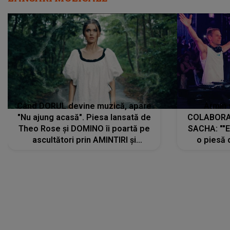
Când DORUL devine muzică, apare
Armin 
"Nu ajung acasă". Piesa lansată de
COLABORAR
Theo Rose și DOMINO îi poartă pe
SACHA: ""E
ascultători prin AMINTIRI și
o piesă 
REGĂSIRI, iar drumul emoțiilor
imediat pre
trece prin sufletul publicului:
cu mine șt
"Pentru toți cei care au plecat
păstrăm do
departe ca să le fie mai bine"