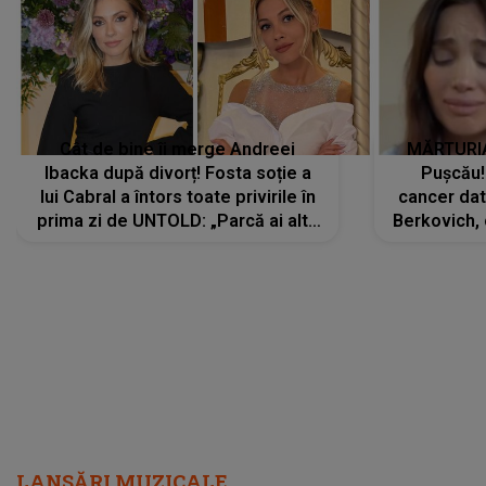
Cât de bine îi merge Andreei
MĂRTURIA
Ibacka după divorț! Fosta soție a
Pușcău!
lui Cabral a întors toate privirile în
cancer dato
prima zi de UNTOLD: „Parcă ai altă
Berkovich, 
strălucire, emani putere,
accident ru
încredere, siguranță...”
Dacă nu 
LANSĂRI MUZICALE