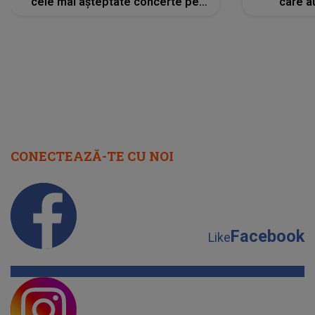
cele mai așteptate concerte pe
care a
scena principală?
perioadă 
CONECTEAZĂ-TE CU NOI
Facebook
Like