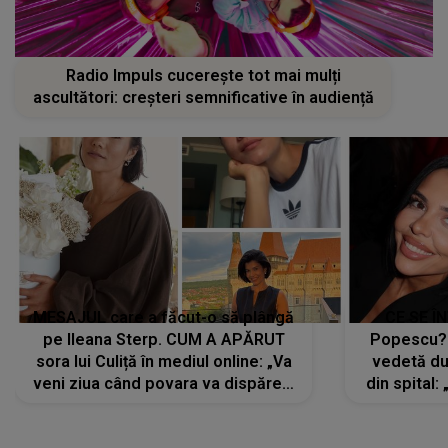
Radio Impuls cucerește tot mai mulți
ascultători: creșteri semnificative în audiență
MESAJUL care a făcut-o să plângă
CE SE Î
pe Ileana Sterp. CUM A APĂRUT
Popescu?
sora lui Culiță în mediul online: „Va
vedetă du
veni ziua când povara va dispărea,
din spital:
iar lacrimile...”