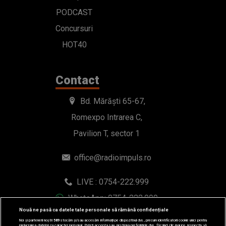
PODCAST
Concursuri
HOT40
Contact
Bd. Mărăști 65-67,
Romexpo Intrarea C,
Pavilion T, sector 1
office@radioimpuls.ro
LIVE : 0754-222.999
WhatsApp: 0754-222.999
Nouă ne pasă ca datele tale personale să rămână confidențiale
Noi și partenerii noștri
589
stocăm și/sau accesăm informații pe dispozitivul dvs., precum identificatorii cookie unici pentru
prelucrarea datelor cu caracter personal. Puteți accepta sau gestiona preferințele dvs. făcând clic mai jos, respectiv vă