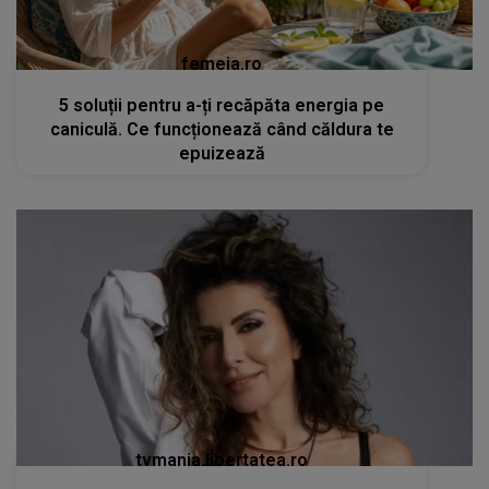
femeia.ro
5 soluții pentru a-ți recăpăta energia pe
caniculă. Ce funcționează când căldura te
epuizează
tvmania.libertatea.ro