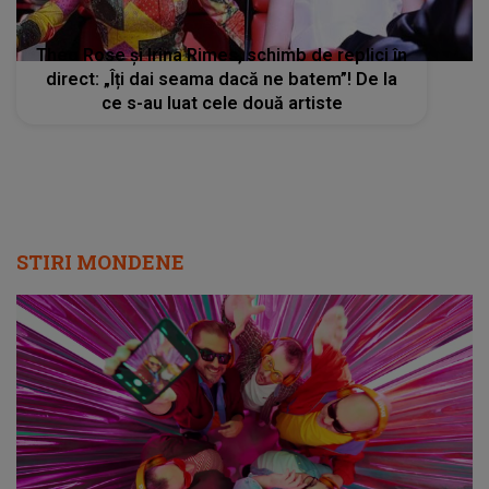
Theo Rose și Irina Rimes, schimb de replici în
direct: „Îți dai seama dacă ne batem”! De la
ce s-au luat cele două artiste
STIRI MONDENE