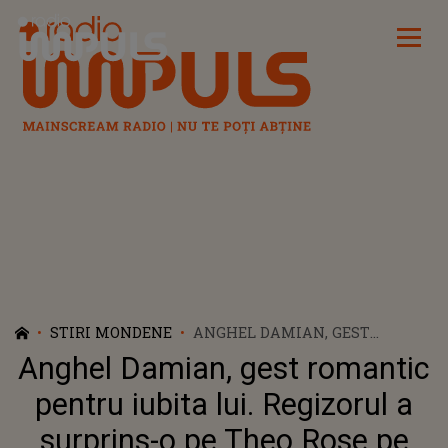
Radio Impuls
STIRI MONDENE
ANGHEL DAMIAN, GEST
ROMANTIC PENTRU IUBITA
Anghel Damian, gest romantic
LUI. REGIZORUL A SURPRINS-O
PE THEO ROSE PE PLATOURILE
pentru iubita lui. Regizorul a
DE FILMARE
surprins-o pe Theo Rose pe