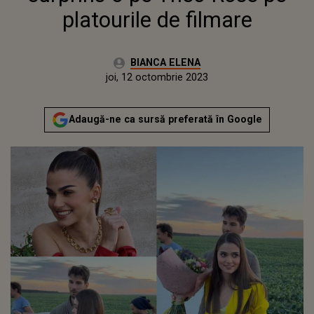
platourile de filmare
Autor:
BIANCA ELENA
Publicat:
miercuri, 12 octombrie 2022
Actualizat:
joi, 12 octombrie 2023
Adaugă-ne ca sursă preferată în Google