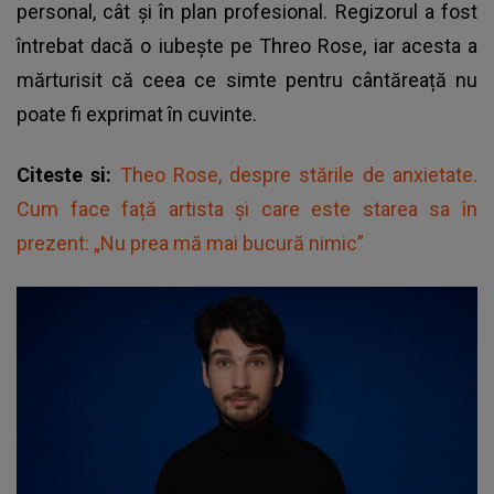
personal, cât și în plan profesional. Regizorul a fost
întrebat dacă o iubește pe Threo Rose, iar acesta a
mărturisit că ceea ce simte pentru cântăreață nu
poate fi exprimat în cuvinte.
Citeste si:
Theo Rose, despre stările de anxietate.
Cum face față artista și care este starea sa în
prezent: „Nu prea mă mai bucură nimic”