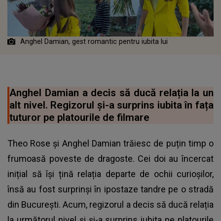
Anghel Damian, gest romantic pentru iubita lui
Anghel Damian a decis să ducă relația la un
alt nivel. Regizorul și-a surprins iubita în fața
tuturor pe platourile de filmare
Theo Rose
și Anghel Damian trăiesc de puțin timp o
frumoasă poveste de dragoste. Cei doi au încercat
inițial să își țină relația departe de ochii curioșilor,
însă au fost surprinși în ipostaze tandre pe o stradă
din București. Acum, regizorul a decis să ducă relația
la următorul nivel și și-a surprins iubita pe platourile