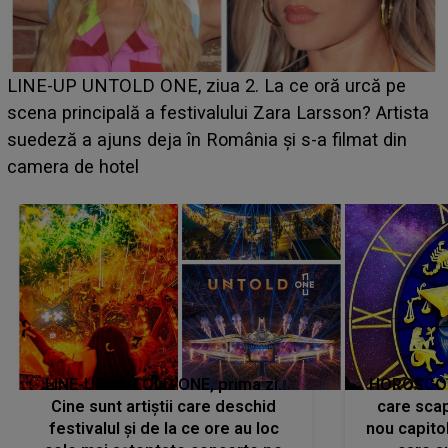
Ce a dezvăluit noua concurentă din "Casa Iubirii" l-a
luat prin surprindere pe Emanuel. CINE ESTE
BĂIATUL VIZAT de Alexandra?! Aflându-se în fața
faptului împlinit, A RECUNOSCUT IMEDIAT: "Am
avut..."
LINE-UP UNTOLD ONE, prima zi.
HOROSCOP 
Cine sunt artiștii care deschid
care scap
festivalul și de la ce ore au loc
nou capitol