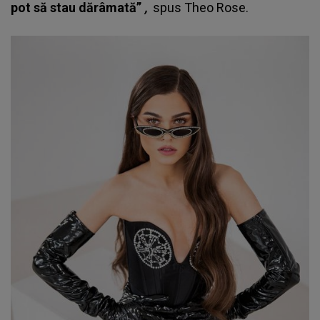
pot să stau dărâmată”
,
spus
Theo Rose
.