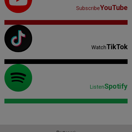
YouTube
Subscribe
TikTok
Watch
Spotify
Listen