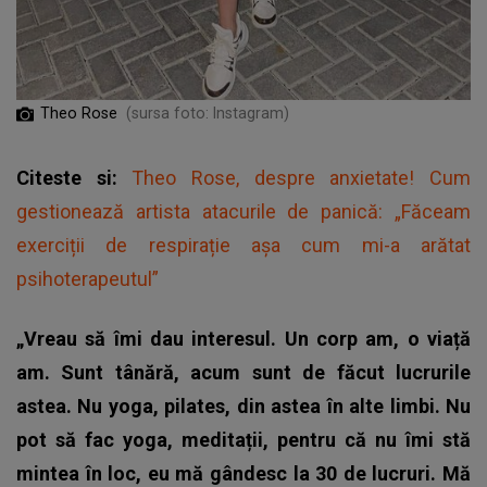
Theo Rose
(sursa foto: Instagram)
Citeste si:
Theo Rose, despre anxietate! Cum
gestionează artista atacurile de panică: „Făceam
exerciții de respirație așa cum mi-a arătat
psihoterapeutul”
„Vreau să îmi dau interesul. Un corp am, o viață
am. Sunt tânără, acum sunt de făcut lucrurile
astea. Nu yoga, pilates, din astea în alte limbi. Nu
pot să fac yoga, meditații, pentru că nu îmi stă
mintea în loc, eu mă gândesc la 30 de lucruri. Mă