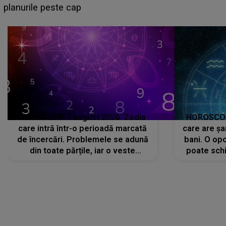
sa: "I-am spus și ei în față, eu nu te iubesc pentru
că..."
HOROSCOP 7 august 2026. Zodia
HOROSCOP 
care intră într-o perioadă marcată
care are șa
de încercări. Problemele se adună
bani. O opo
din toate părțile, iar o veste
poate schi
neașteptată îi dă planurile peste
la
cap