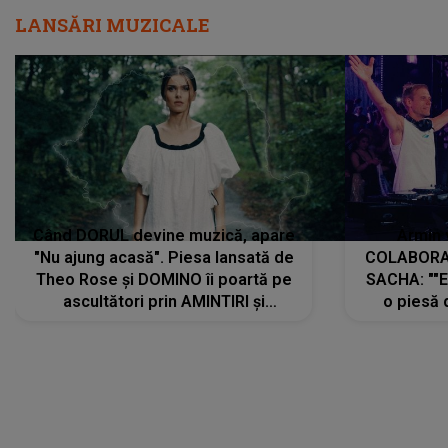
LANSĂRI MUZICALE
Când DORUL devine muzică, apare
Armin 
"Nu ajung acasă". Piesa lansată de
COLABORAR
Theo Rose și DOMINO îi poartă pe
SACHA: ""E
ascultători prin AMINTIRI și
o piesă 
REGĂSIRI, iar drumul emoțiilor
imediat pre
trece prin sufletul publicului:
cu mine șt
"Pentru toți cei care au plecat
păstrăm do
departe ca să le fie mai bine"