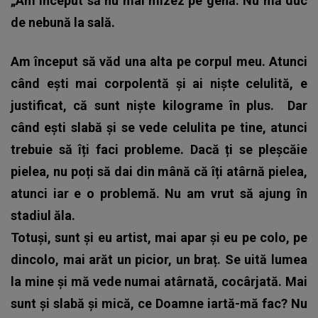
„Am început să nu mai mizez pe genă. Nu mă duc
de nebună la sală.
Am început să văd una alta pe corpul meu. Atunci
când ești mai corpolentă și ai niște celulită, e
justificat, că sunt niște kilograme în plus.
Dar
când ești slabă și se vede celulita pe tine, atunci
trebuie să îți faci probleme. Dacă ți se pleșcăie
pielea, nu poți să dai din mână că îți atârnă pielea,
atunci iar e o problemă. Nu am vrut să ajung în
stadiul ăla.
Totuși, sunt și eu artist, mai apar și eu pe colo, pe
dincolo, mai arăt un picior, un braț. Se uită lumea
la mine și mă vede numai atârnată, cocârjată. Mai
sunt și slabă și mică, ce Doamne iartă-mă fac? Nu