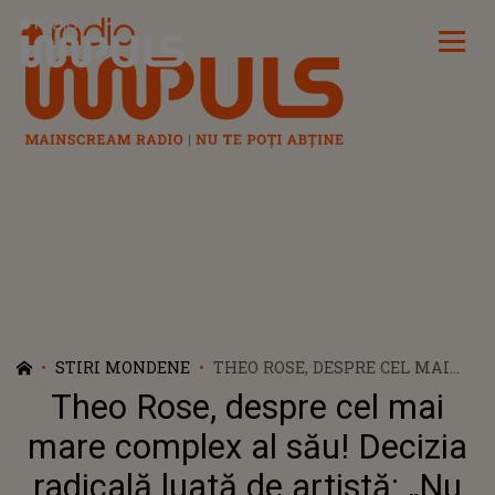
Radio Impuls
STIRI MONDENE
THEO ROSE, DESPRE CEL MAI
MARE COMPLEX AL SĂU!
Theo Rose, despre cel mai
DECIZIA RADICALĂ LUATĂ DE
ARTISTĂ: „NU POT SĂ STAU
mare complex al său! Decizia
DĂRÂMATĂ”
radicală luată de artistă: „Nu