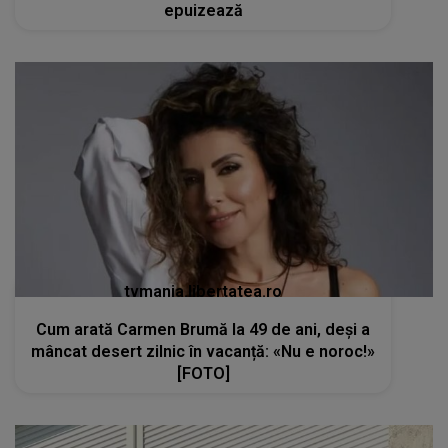
epuizează
tvmania.libertatea.ro
Cum arată Carmen Brumă la 49 de ani, deși a
mâncat desert zilnic în vacanță: «Nu e noroc!»
[FOTO]