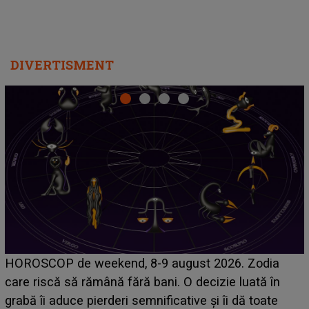
DIVERTISMENT
Emanuel a ținut ACEST DETALIU ASCUNS până
acum! În fața Alexandrei, concurentul din Casa Iubirii
face o MĂRTURISIRE NEAȘTEPTATĂ despre mama