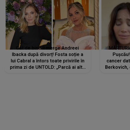
Cât de bine îi merge Andreei
MĂRTURIA
Ibacka după divorț! Fosta soție a
Pușcău!
lui Cabral a întors toate privirile în
cancer dato
prima zi de UNTOLD: „Parcă ai altă
Berkovich, 
strălucire, emani putere,
accident ru
încredere, siguranță...”
Dacă nu 