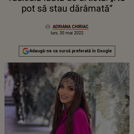
pot să stau dărâmată”
Autor:
ADRIANA CHIRIAC
Publicat:
luni, 30 mai 2022
Actualizat:
luni, 30 mai 2022
Adaugă-ne ca sursă preferată în Google