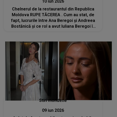
10 iun 2026
Chelnerul de la restaurantul din Republica
Moldova RUPE TĂCEREA . Cum au stat, de
fapt, lucrurile între Ana Beregoi și Andreea
Bostănică și ce rol a avut Iuliana Beregoi în
conflict: „Erau foarte prinse una în alta și nu
puteam să le desprind”
Stiri mondene
09 iun 2026