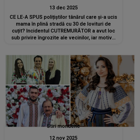
13 dec 2025
CE LE-A SPUS polițiștilor tânărul care și-a ucis
mama în plină stradă cu 30 de lovituri de
cuțit? Incidentul CUTREMURĂTOR a avut loc
sub privire îngrozite ale vecinilor, iar motivul
din spatele gestului extrem a șocat pe toată
lumea
Stiri mondene
12 nov 2025