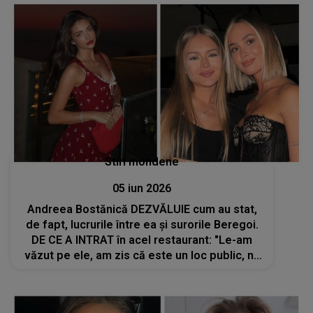
Stiri mondene
05 iun 2026
Andreea Bostănică DEZVĂLUIE cum au stat,
de fapt, lucrurile între ea și surorile Beregoi.
DE CE A INTRAT în acel restaurant: "Le-am
văzut pe ele, am zis că este un loc public, nu
trebuie să îmi fie frică. Eu am vrut să...."