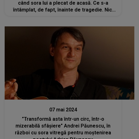
când sora lui a plecat de acasă. Ce s-a
întâmplat, de fapt, înainte de tragedie. Nici
părinții nu au sesizat asta
Stiri mondene
07 mai 2024
”Transformă asta într-un circ, într-o
mizerabilă sfâșiere” Andrei Păunescu, în
război cu sora vitregă pentru moștenirea