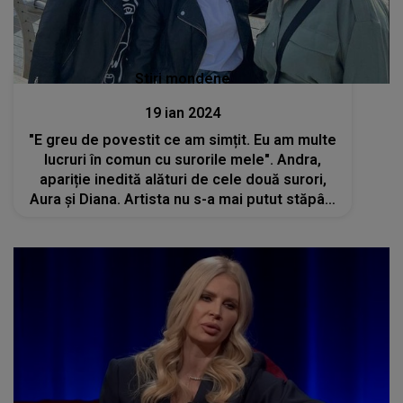
Stiri mondene
19 ian 2024
"E greu de povestit ce am simțit. Eu am multe
lucruri în comun cu surorile mele". Andra,
apariție inedită alături de cele două surori,
Aura şi Diana. Artista nu s-a mai putut stăpâni
și izbucnit în lacrimi