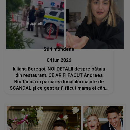
Stiri mondene
04 iun 2026
Iuliana Beregoi, NOI DETALII despre bătaia
din restaurant. CE AR FI FĂCUT Andreea
Bostănică în parcarea localului înainte de
SCANDAL și ce gest ar fi făcut mama ei când
ar fi văzut-o prin geam: "Ai început să o bați
pe sora mea și..."