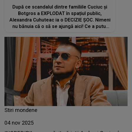
După ce scandalul dintre familiile Cuciuc și
Botgros a EXPLODAT în spațiul public,
Alexandra Cuhuteac ia o DECIZIE ȘOC. Nimeni
nu bănuia că o să se ajungă aici! Ce a putut
să facă fosta iubită a lui Cristi Botgros
Stiri mondene
04 nov 2025