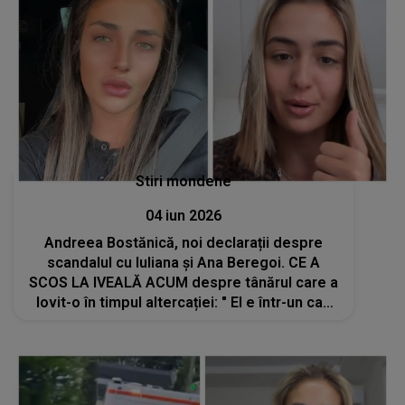
Stiri mondene
04 iun 2026
Andreea Bostănică, noi declarații despre
scandalul cu Iuliana și Ana Beregoi. CE A
SCOS LA IVEALĂ ACUM despre tânărul care a
lovit-o în timpul altercației: " El e într-un caz
penal și mi-a fost foarte frică când l-am
văzut acolo. Acest băiat e..."