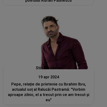
poetului Adrian Păunescu
Stiri mondene
19 apr 2024
Pepe, relație de prietenie cu Ibrahim Ibru,
actualul soț al Ralucăi Pastramă: "Vorbim
aproape zilnic, el a trecut prin ce am trecut și
eu"