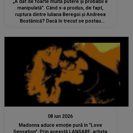
„A dat de foarte multă putere și probabil e
manipulată”. Când s-a produs, de fapt,
ruptura dintre Iuliana Beregoi și Andreea
Bostănică? Dacă în trecut se postau
împreună, cele două au ajuns acum
protagonistele unui scandal de proporții
Lansări muzicale
08 iun 2026
Madonna aduce emoție pură în "Love
Sensation". Prin această LANSARE, artista