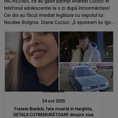
INCREDIBIL ce au găsit părinții Andreei Cuciuc în
telefonul adolescentei la o zi după înmormântare!
Cei doi au făcut imediat legătura cu nepotul lui
Nicolae Botgros. Diana Cuciuc: „Îi spuneam lui Igor:
«Ceva la mijloc este, ceva nu este curat...”
Actualitate
24 oct 2025
Fratele Biankăi, fata moartă în Harghita,
DETALII CUTREMURĂTOARE despre ziua