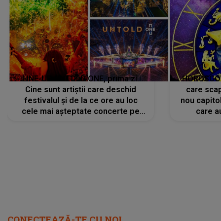
LINE-UP UNTOLD ONE, prima zi.
HOROSCOP 
Cine sunt artiștii care deschid
care scap
festivalul și de la ce ore au loc
nou capitol
cele mai așteptate concerte pe
care a
scena principală?
perioadă 
CONECTEAZĂ-TE CU NOI