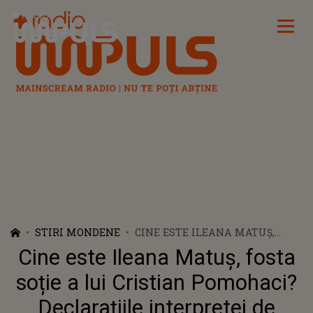
Radio Impuls
STIRI MONDENE
CINE ESTE ILEANA MATUȘ,
FOSTA SOȚIE A LUI CRISTIAN
Cine este Ileana Matuș, fosta
POMOHACI? DECLARAȚIILE
INTERPRETEI DE MUZICĂ
soție a lui Cristian Pomohaci?
POPULARĂ DESPRE MOTIVELE
Declarațiile interpretei de
CARE AU DUS LA DIVORȚ: