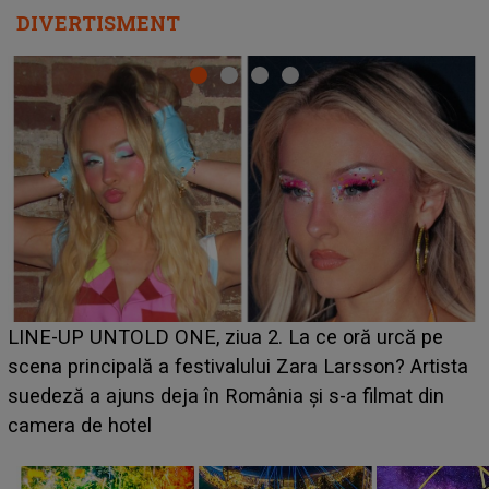
DIVERTISMENT
Ce a dezvăluit noua concurentă din "Casa Iubirii" l-a
luat prin surprindere pe Emanuel. CINE ESTE
BĂIATUL VIZAT de Alexandra?! Aflându-se în fața
faptului împlinit, A RECUNOSCUT IMEDIAT: "Am
avut..."