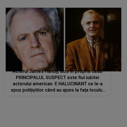
Actorul James Handy, ucis în propria casă!
PRINCIPALUL SUSPECT este fiul iubitei
actorului american. E HALUCINANT ce le-a
spus polițiștilor când au ajuns la fața locului:
"Tocmai l-am..."