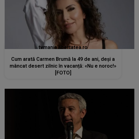
tvmania.libertatea.ro
Cum arată Carmen Brumă la 49 de ani, deși a
mâncat desert zilnic în vacanță: «Nu e noroc!»
[FOTO]