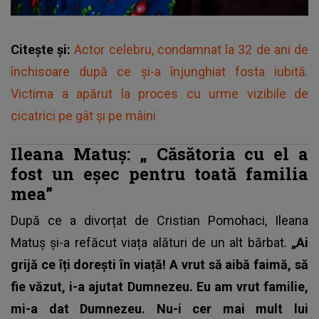
Citește și:
Actor celebru, condamnat la 32 de ani de
închisoare după ce și-a înjunghiat fosta iubită.
Victima a apărut la proces cu urme vizibile de
cicatrici pe gât și pe mâini
Ileana Matuș: „
Căsătoria cu el a
fost un eșec pentru toată familia
mea”
După ce a divorțat de Cristian Pomohaci, Ileana
Matuș și-a refăcut viața alături de un alt bărbat.
„Ai
grijă ce îți dorești în viață! A vrut să aibă faimă, să
fie văzut, i-a ajutat Dumnezeu. Eu am vrut familie,
mi-a dat Dumnezeu. Nu-i cer mai mult lui