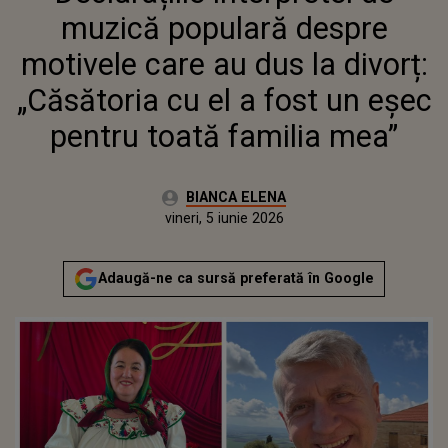
„CĂSĂTORIA CU EL A FOST UN
muzică populară despre
EȘEC PENTRU TOATĂ FAMILIA
MEA”
motivele care au dus la divorț:
„Căsătoria cu el a fost un eșec
pentru toată familia mea”
Autor:
BIANCA ELENA
Publicat:
vineri, 5 iunie 2026
Adaugă-ne ca sursă preferată în Google