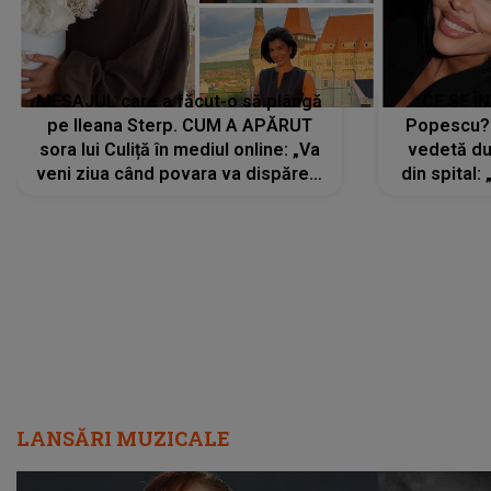
MESAJUL care a făcut-o să plângă
CE SE Î
pe Ileana Sterp. CUM A APĂRUT
Popescu?
sora lui Culiță în mediul online: „Va
vedetă du
veni ziua când povara va dispărea,
din spital:
iar lacrimile...”
LANSĂRI MUZICALE