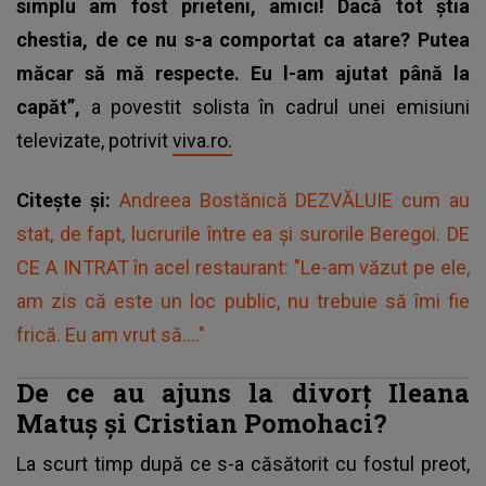
simplu am fost prieteni, amici! Dacă tot știa
chestia, de ce nu s-a comportat ca atare? Putea
măcar să mă respecte. Eu l-am ajutat până la
capăt”,
a povestit solista în cadrul unei emisiuni
televizate, potrivit
viva.ro.
Citește și:
Andreea Bostănică DEZVĂLUIE cum au
stat, de fapt, lucrurile între ea și surorile Beregoi. DE
CE A INTRAT în acel restaurant: "Le-am văzut pe ele,
am zis că este un loc public, nu trebuie să îmi fie
frică. Eu am vrut să...."
De ce au ajuns la divorț Ileana
Matuș și Cristian Pomohaci?
La scurt timp după ce s-a căsătorit cu fostul preot,