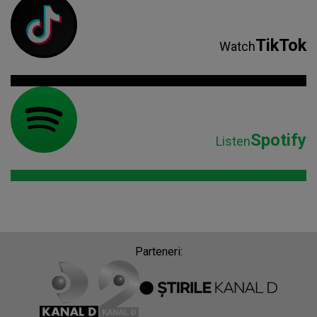
TikTok
Watch
Spotify
Listen
Parteneri: