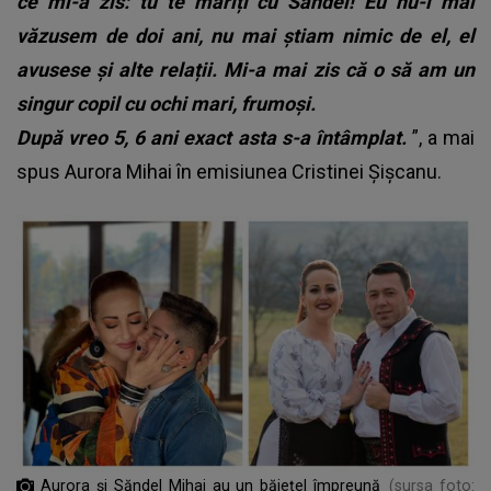
ce mi-a zis: tu te măriți cu Săndel! Eu nu-l mai
văzusem de doi ani, nu mai știam nimic de el, el
avusese și alte relații. Mi-a mai zis că o să am un
singur copil cu ochi mari, frumoși.
După vreo 5, 6 ani exact asta s-a întâmplat.
”, a mai
spus Aurora Mihai în emisiunea Cristinei Șișcanu.
Aurora și Săndel Mihai au un băiețel împreună
(sursa foto: