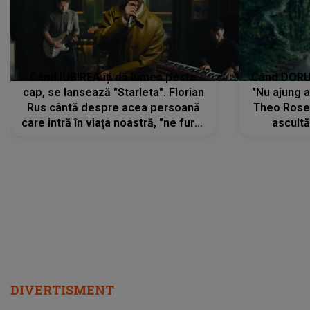
Când IUBIREA îți dă lumea peste
Când DORUL
cap, se lansează "Starleta". Florian
"Nu ajung 
Rus cântă despre acea persoană
Theo Rose 
care intră în viața noastră, "ne fură"
ascultă
toate PRIVIRILE, toate GÂNDURILE,
REGĂSIRI
tot UNIVERSUL și fără să ne dăm
trece pr
seama, ajunge să fie motivul
"Pentru t
pentru care zâmbim
departe 
DIVERTISMENT