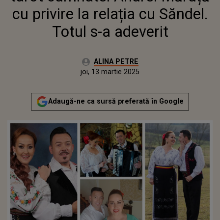
cu privire la relația cu Săndel.
Totul s-a adeverit
Autor:
ALINA PETRE
Publicat:
miercuri, 13 martie 2024
Actualizat:
joi, 13 martie 2025
Adaugă-ne ca sursă preferată în Google