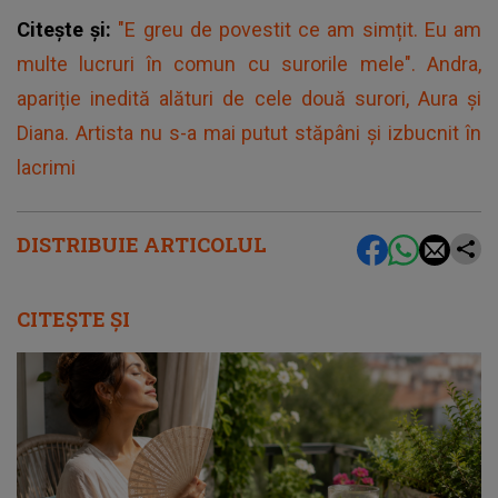
Citește și:
"E greu de povestit ce am simțit. Eu am
multe lucruri în comun cu surorile mele". Andra,
apariție inedită alături de cele două surori, Aura şi
Diana. Artista nu s-a mai putut stăpâni și izbucnit în
lacrimi
DISTRIBUIE ARTICOLUL
CITEȘTE ȘI