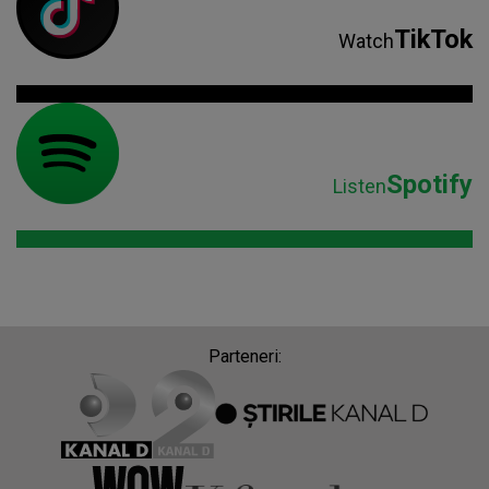
TikTok
Watch
Spotify
Listen
Parteneri: