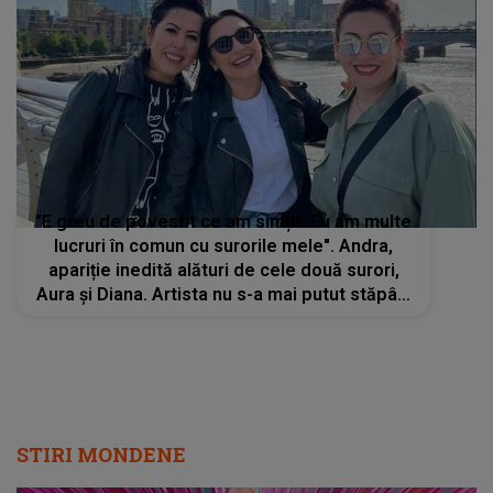
"E greu de povestit ce am simțit. Eu am multe
lucruri în comun cu surorile mele". Andra,
apariție inedită alături de cele două surori,
Aura şi Diana. Artista nu s-a mai putut stăpâni
și izbucnit în lacrimi
STIRI MONDENE