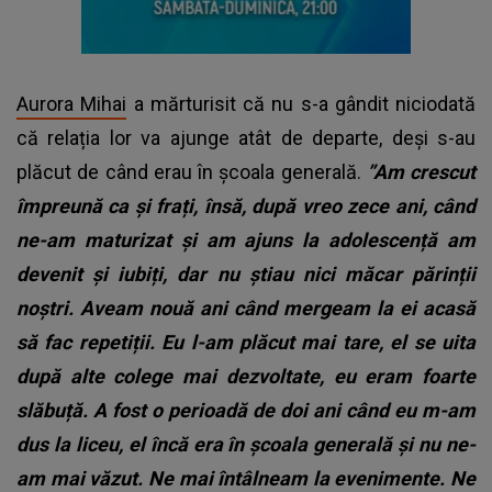
Aurora Mihai
a mărturisit că nu s-a gândit niciodată
că relația lor va ajunge atât de departe, deși s-au
plăcut de când erau în școala generală.
”Am crescut
împreună ca și frați, însă, după vreo zece ani, când
ne-am maturizat și am ajuns la adolescență am
devenit și iubiți, dar nu știau nici măcar părinții
noștri. Aveam nouă ani când mergeam la ei acasă
să fac repetiții. Eu l-am plăcut mai tare, el se uita
după alte colege mai dezvoltate, eu eram foarte
slăbuță. A fost o perioadă de doi ani când eu m-am
dus la liceu, el încă era în școala generală și nu ne-
am mai văzut. Ne mai întâlneam la evenimente. Ne