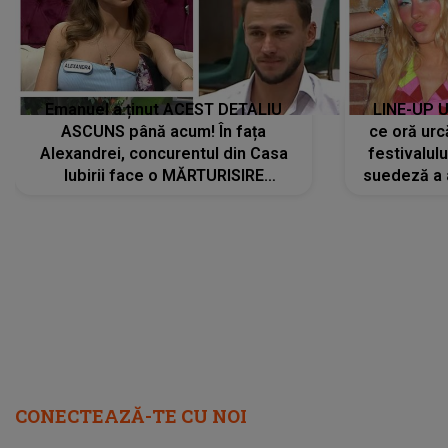
Emanuel a ținut ACEST DETALIU
LINE-UP U
ASCUNS până acum! În fața
ce oră urc
Alexandrei, concurentul din Casa
festivalul
Iubirii face o MĂRTURISIRE
suedeză a a
NEAȘTEPTATĂ despre mama sa:
s-a film
"I-am spus și ei în față, eu nu te
iubesc pentru că..."
CONECTEAZĂ-TE CU NOI