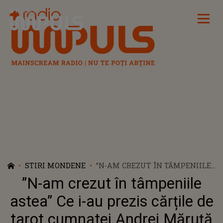
Radio Impuls
STIRI MONDENE
”N-AM CREZUT ÎN TÂMPENIILE
ASTEA” CE I-AU PREZIS CĂRȚILE
”N-am crezut în tâmpeniile
DE TAROT CUMNATEI ANDREI
MĂRUȚĂ CU PRIVIRE LA
astea” Ce i-au prezis cărțile de
RELAȚIA CU SĂNDEL. TOTUL S-
tarot cumnatei Andrei Măruță
A ADEVERIT