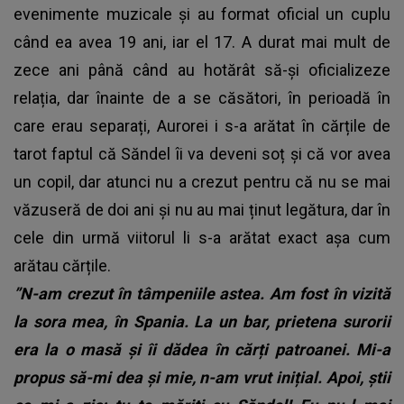
evenimente muzicale și au format oficial un cuplu
când ea avea 19 ani, iar el 17. A durat mai mult de
zece ani până când au hotărât să-și oficializeze
relația, dar înainte de a se căsători, în perioadă în
care erau separați, Aurorei i s-a arătat în cărțile de
tarot faptul că Săndel îi va deveni soț și că vor avea
un copil, dar atunci nu a crezut pentru că nu se mai
văzuseră de doi ani și nu au mai ținut legătura, dar în
cele din urmă viitorul li s-a arătat exact așa cum
arătau cărțile.
”N-am crezut în tâmpeniile astea. Am fost în vizită
la sora mea, în Spania. La un bar, prietena surorii
era la o masă și îi dădea în cărți patroanei. Mi-a
propus să-mi dea și mie, n-am vrut inițial. Apoi, știi