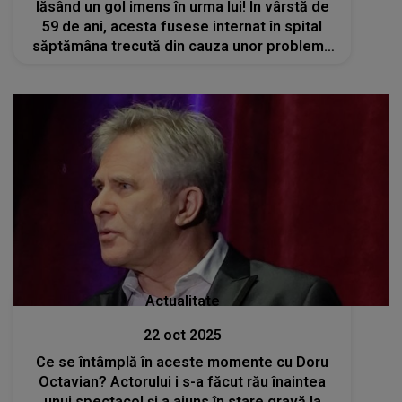
lăsând un gol imens în urma lui! În vârstă de
59 de ani, acesta fusese internat în spital
săptămâna trecută din cauza unor probleme
respiratorii. Vestea morții sale i-a zguduit pe
apropiați
Actualitate
22 oct 2025
Ce se întâmplă în aceste momente cu Doru
Octavian? Actorului i s-a făcut rău înaintea
unui spectacol și a ajuns în stare gravă la