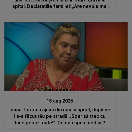
spital. Declarațiile familiei: „Are nevoie mai
mult ca niciodată de respectul și gândul
vostru bun”
Stiri mondene
15 aug 2025
Ioana Tufaru a ajuns din nou la spital, după ce
i s-a făcut rău pe stradă: „Sper să trec cu
bine peste toate!”. Ce i-au spus medicii?