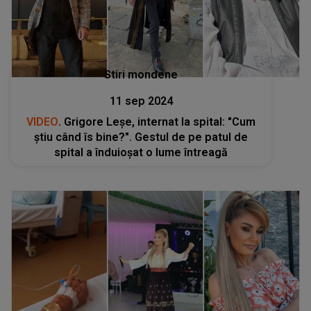
Stiri mondene
11 sep 2024
VIDEO
. Grigore Leșe, internat la spital: "Cum
știu când îs bine?". Gestul de pe patul de
spital a înduioşat o lume întreagă