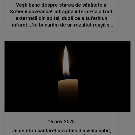
Vești bune despre starea de sănătate a
Sofiei Vicoveanca! Îndrăgita interpretă a fost
externată din spital, după ce a suferit un
infarct: „Ne bucurăm de un rezultat reușit și
de un zâmbet sincer. Multă sănătate și
cântec duios mulți ani de acum înainte!”
Actualitate
16 nov 2025
Un celebru cântăreț s-a stins din viață subit,