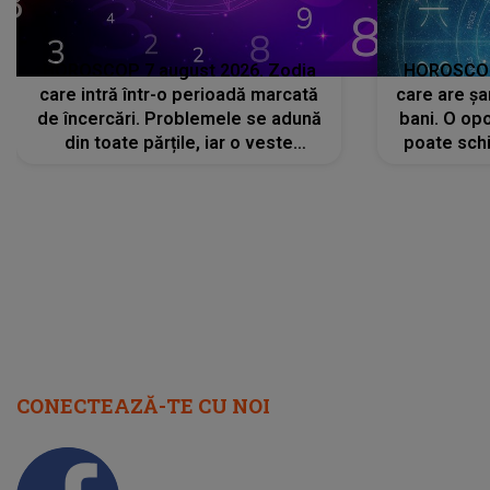
HOROSCOP 7 august 2026. Zodia
HOROSCOP 
care intră într-o perioadă marcată
care are șa
de încercări. Problemele se adună
bani. O opo
din toate părțile, iar o veste
poate schi
neașteptată îi dă planurile peste
la
cap
CONECTEAZĂ-TE CU NOI