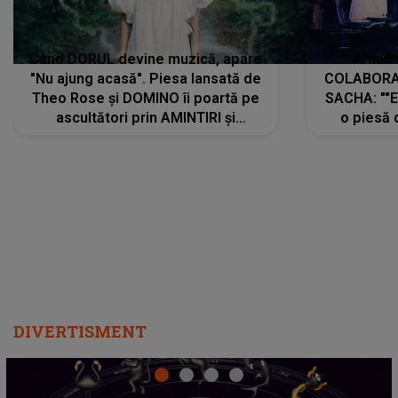
Când DORUL devine muzică, apare
Armin 
"Nu ajung acasă". Piesa lansată de
COLABORAR
Theo Rose și DOMINO îi poartă pe
SACHA: ""E
ascultători prin AMINTIRI și
o piesă 
REGĂSIRI, iar drumul emoțiilor
imediat pre
trece prin sufletul publicului:
cu mine șt
"Pentru toți cei care au plecat
păstrăm do
departe ca să le fie mai bine"
DIVERTISMENT