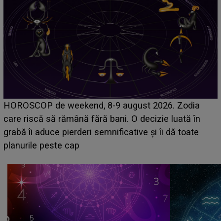
Emanuel a ținut ACEST DETALIU ASCUNS până
acum! În fața Alexandrei, concurentul din Casa Iubirii
face o MĂRTURISIRE NEAȘTEPTATĂ despre mama
sa: "I-am spus și ei în față, eu nu te iubesc pentru
că..."