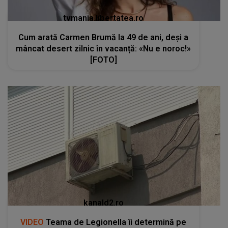
tvmania.libertatea.ro
Cum arată Carmen Brumă la 49 de ani, deși a
mâncat desert zilnic în vacanță: «Nu e noroc!»
[FOTO]
kanald2.ro
VIDEO
Teama de Legionella îi determină pe