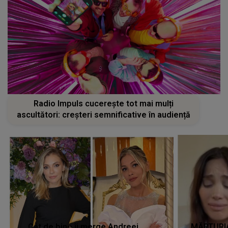
Radio Impuls cucerește tot mai mulți
ascultători: creșteri semnificative în audiență
Cât de bine îi merge Andreei
MĂRTURIA