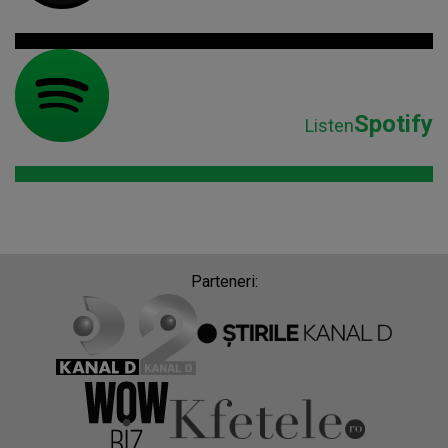
Spotify
Listen
Parteneri: