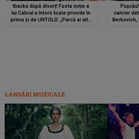
Ibacka după divorț! Fosta soție a
Pușcău!
lui Cabral a întors toate privirile în
cancer dato
prima zi de UNTOLD: „Parcă ai altă
Berkovich, 
strălucire, emani putere,
accident ru
încredere, siguranță...”
Dacă nu 
LANSĂRI MUZICALE