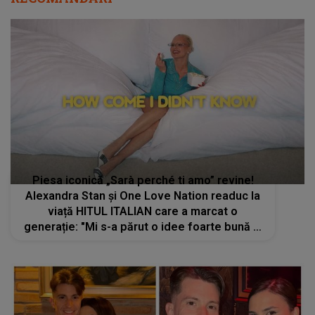
Piesa iconică „Sarà perché ti amo” revine!
Alexandra Stan și One Love Nation readuc la
viață HITUL ITALIAN care a marcat o
generație: "Mi s-a părut o idee foarte bună și
interesantă, iar de acolo totul a mers foarte
bine"