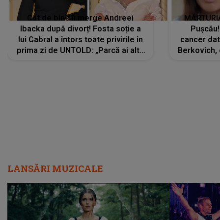
Cât de bine îi merge Andreei
MĂRTURIA
Ibacka după divorț! Fosta soție a
Pușcău!
lui Cabral a întors toate privirile în
cancer dato
prima zi de UNTOLD: „Parcă ai altă
Berkovich, 
strălucire, emani putere,
accident ru
încredere, siguranță...”
Dacă nu 
LANSĂRI MUZICALE