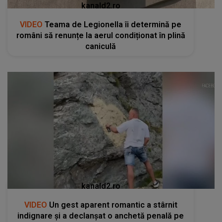
kanald2.ro
VIDEO
Teama de Legionella îi determină pe
români să renunțe la aerul condiționat în plină
caniculă
kanald2.ro
VIDEO
Un gest aparent romantic a stârnit
indignare și a declanșat o anchetă penală pe