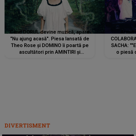
Când DORUL devine muzică, apare
Armin 
"Nu ajung acasă". Piesa lansată de
COLABORAR
Theo Rose și DOMINO îi poartă pe
SACHA: ""E
ascultători prin AMINTIRI și
o piesă 
REGĂSIRI, iar drumul emoțiilor
imediat pre
trece prin sufletul publicului:
cu mine șt
"Pentru toți cei care au plecat
păstrăm do
departe ca să le fie mai bine"
DIVERTISMENT