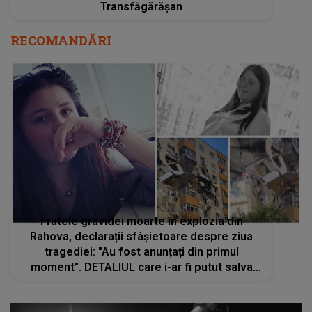
Transfăgărășan
RECOMANDĂRI
Fratele gravidei moarte în explozia din
Rahova, declarații sfâșietoare despre ziua
tragediei: "Au fost anunțați din primul
moment". DETALIUL care i-ar fi putut salva
viața Mirelei