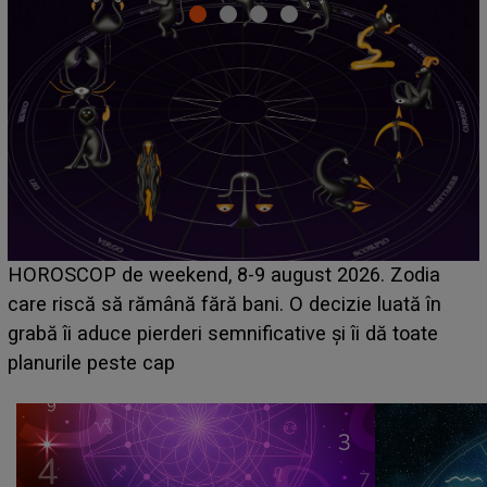
Emanuel a ținut ACEST DETALIU ASCUNS până
acum! În fața Alexandrei, concurentul din Casa Iubirii
face o MĂRTURISIRE NEAȘTEPTATĂ despre mama
sa: "I-am spus și ei în față, eu nu te iubesc pentru
că..."