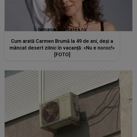
tvmania.libertatea.ro
Cum arată Carmen Brumă la 49 de ani, deși a
mâncat desert zilnic în vacanță: «Nu e noroc!»
[FOTO]