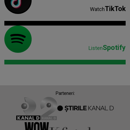
TikTok
Watch
Spotify
Listen
Parteneri: