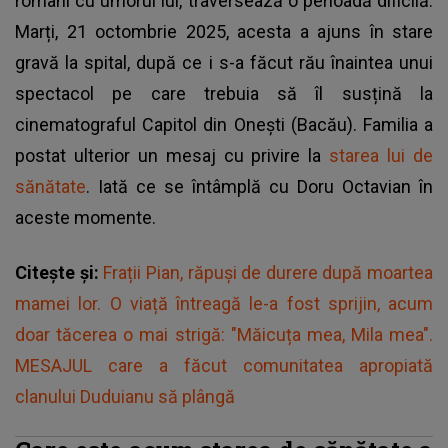
români cu umorul lui, traversează o perioadă dificilă.
Marți, 21 octombrie 2025, acesta a ajuns în stare
gravă la spital, după ce i s-a făcut rău înaintea unui
spectacol pe care trebuia să îl susțină la
cinematograful Capitol din Onești (Bacău). Familia a
postat ulterior un mesaj cu privire la
starea lui de
sănătate
. Iată ce se întâmplă cu Doru Octavian în
aceste momente.
Citește și:
Frații Pian, răpuși de durere după moartea
mamei lor. O viață întreagă le-a fost sprijin, acum
doar tăcerea o mai strigă: "Măicuța mea, Mila mea".
MESAJUL care a făcut comunitatea apropiată
clanului Duduianu să plângă