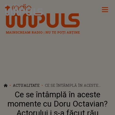
Radio Impuls
ACTUALITATE
CE SE ÎNTÂMPLĂ ÎN ACESTE
MOMENTE CU DORU OCTAVIAN?
Ce se întâmplă în aceste
ACTORULUI I S-A FĂCUT RĂU
ÎNAINTEA UNUI SPECTACOL ȘI A
momente cu Doru Octavian?
AJUNS ÎN STARE GRAVĂ LA
Actorului i s-a făcut rău
SPITAL. DECLARAȚIILE FAMILIEI: