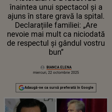
„ARE NEVOIE MAI MULT CA
înaintea unui spectacol și a
NICIODATĂ DE RESPECTUL ȘI
GÂNDUL VOSTRU BUN”
ajuns în stare gravă la spital.
Declarațiile familiei: „Are
nevoie mai mult ca niciodată
de respectul și gândul vostru
bun”
Autor:
BIANCA ELENA
Publicat:
miercuri, 22 octombrie 2025
Actualizat:
miercuri, 22 octombrie 2025
Adaugă-ne ca sursă preferată în Google