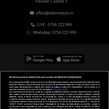
Pavilion T, sector 1
office@radioimpuls.ro
LIVE : 0754-222.999
WhatsApp: 0754-222.999
© 2019-2026 DOGAN MEDIA INTERNATIONAL SA, Toate
Nouă ne pasă ca datele tale personale să rămână confidențiale
drepturile rezervate.
Noi și partenerii noștri
589
stocăm și/sau accesăm informații pe dispozitivul dvs., precum identificatorii cookie unici pentru
prelucrarea datelor cu caracter personal. Puteți accepta sau gestiona preferințele dvs. făcând clic mai jos, respectiv vă
puteți opune utilizării unui interes legitim în orice moment pe pagina cu politica de confidențialitate. Aceste alegeri vor fi
raportate partenerilor noștri și nu vă vor afecta navigarea.
Mai multe detalii
Noi si partenerii nostri (retelele de socializare si agentiile de publicitate partenere, precum si furnizorii nostri de servicii de
date analitice) prelucram date pentru a permite website-ului sa functioneze, pentru a personaliza continutul si anunturile
publicitare afisate in functie de interesele si/sau profilul dvs., pentru a va oferi functionalitati aferente retelelor de
socializare si pentru a analiza traficul pe website. Beneficiati de drepturile prevazute de art. 15-22 din GDPR in legatura
cu prelucrarea datelor cu caracter personal. Aceste drepturi pot fi exercitate prin modalitatea indicata
aici
. Prin click pe
“ACCEPT TOATE”, acceptati folosirea tuturor Tehnologiilor de tip Cookie, care implica inclusiv acceptul dvs. cu privire la
stocarea/accesarea informatiilor de catre Vendor-ii cu care colaboram. Prin click pe “VREAU SA MODIFIC SETARILE
INDIVIDUAL” puteti schimba preferintele in mod individual, mai putin cele legate de cookie strict necesare pentru