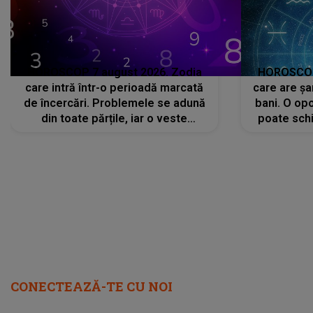
HOROSCOP 7 august 2026. Zodia
HOROSCOP 
care intră într-o perioadă marcată
care are șa
de încercări. Problemele se adună
bani. O opo
din toate părțile, iar o veste
poate schi
neașteptată îi dă planurile peste
la
cap
CONECTEAZĂ-TE CU NOI