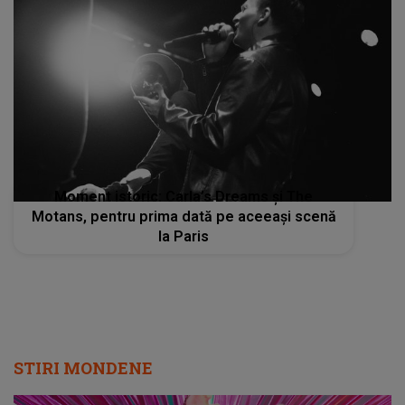
Moment istoric: Carla’s Dreams și The
Motans, pentru prima dată pe aceeași scenă
la Paris
STIRI MONDENE